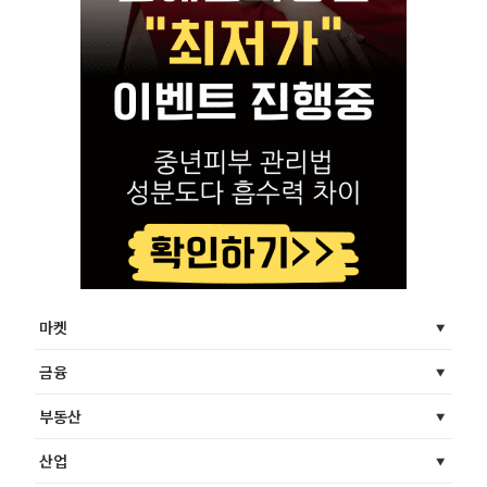
마켓
금융
부동산
산업