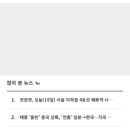
많이 본 뉴스
전장연, 오늘(10일) 서울 지하철 4호선 혜화역 시위…1호선 용산역 무정차
1.
태풍 '돌핀' 중국 상륙, '찬홈' 일본→한국…각국 기상청 예상 경로는?
2.