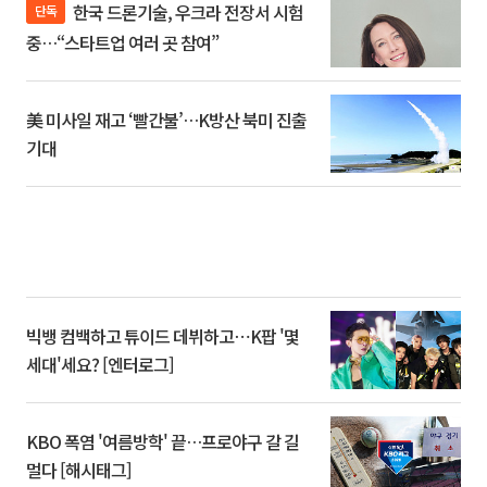
한국 드론기술, 우크라 전장서 시험
단독
중…“스타트업 여러 곳 참여”
美 미사일 재고 ‘빨간불’…K방산 북미 진출
기대
빅뱅 컴백하고 튜이드 데뷔하고⋯K팝 '몇
세대'세요? [엔터로그]
KBO 폭염 '여름방학' 끝…프로야구 갈 길
멀다 [해시태그]