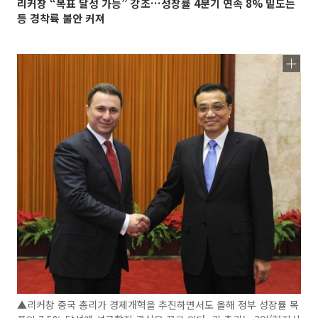
리커창 “목표 달성 가능” 강조…성장률 4분기 연속 8% 밑도는
등 경착륙 불안 커져
▲리커창 중국 총리가 경제개혁을 추진하면서도 올해 정부 성장률 목