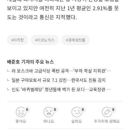
보이고 있지만 여전히 지난 1년 평균인 2.91%를 웃
도는 것이라고 통신은 지적했다.
#리커창
#리코노믹스
#경제성장률
배준호 기자의 주요 뉴스
러 모스크바 고급식당 폭탄 공격…‘부차 학살 지휘관’ 노렸나
일본 구마모토서 규모 7.1 강진…한국서도 진동 감지
인도 ‘바퀴벌레당’ 청년들에 백기 든 모디…교육장관 사퇴
0
0
0
0
좋아요
화나요
슬퍼요
추가취재 원해요