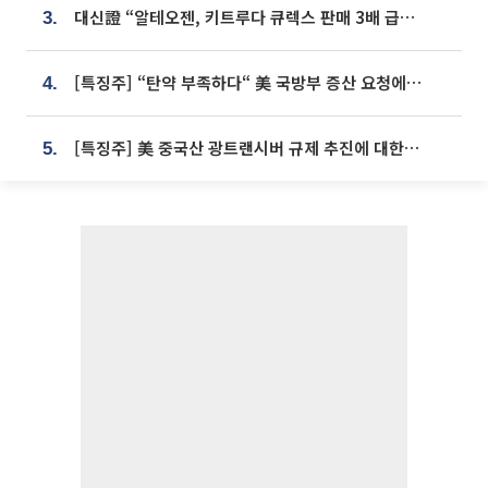
대신證 “알테오젠, 키트루다 큐렉스 판매 3배 급증…목표가 41만원 상향”
3.
[특징주] “탄약 부족하다“ 美 국방부 증산 요청에⋯국내 방산주 급등세
4.
[특징주] 美 중국산 광트랜시버 규제 추진에 대한광통신 등 광통신株 강세
5.