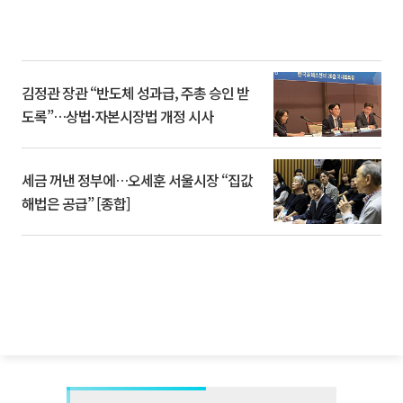
김정관 장관 “반도체 성과급, 주총 승인 받
도록”…상법·자본시장법 개정 시사
세금 꺼낸 정부에…오세훈 서울시장 “집값
해법은 공급” [종합]