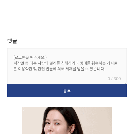
댓글
0 / 300