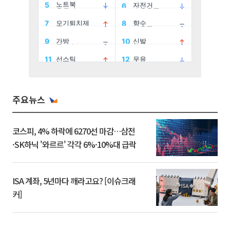
주요뉴스
코스피, 4% 하락에 6270선 마감…삼전
·SK하닉 '와르르' 각각 6%·10%대 급락
ISA 계좌, 5년마다 깨라고요? [이슈크래
커]