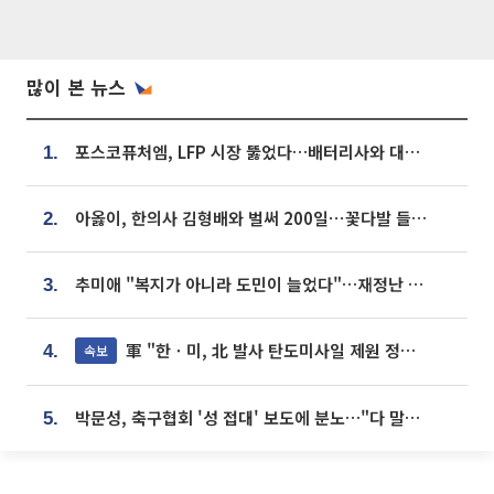
많이 본 뉴스
포스코퓨처엠, LFP 시장 뚫었다…배터리사와 대규모 장기 공급 합의
1.
아옳이, 한의사 김형배와 벌써 200일⋯꽃다발 들고 "프러포즈 아냐"
2.
추미애 "복지가 아니라 도민이 늘었다"…재정난 책임론 정면돌파
3.
軍 "한ㆍ미, 北 발사 탄도미사일 제원 정밀분석 중"
속보
4.
박문성, 축구협회 '성 접대' 보도에 분노…"다 말아먹으려고 작정했나"
5.