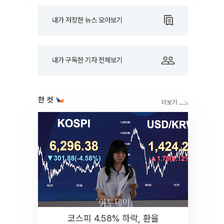
내가 저장한 뉴스 모아보기
내가 구독한 기자 전체보기
한 컷
코스피 4.58% 하락, 환율