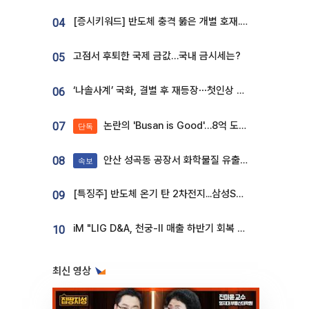
[증시키워드] 반도체 충격 뚫은 개별 호재...포스코퓨처엠·에코프로·한화솔루션 '눈길'
04
고점서 후퇴한 국제 금값…국내 금시세는?
05
‘나솔사계’ 국화, 결별 후 재등장⋯첫인상 투표 휩쓸고 ‘인기녀’ 등극
06
논란의 'Busan is Good'…8억 도시브랜드, 용산 대통령실 CI 업체가 수행
07
단독
안산 성곡동 공장서 화학물질 유출 사고 발생
08
속보
[특징주] 반도체 온기 탄 2차전지...삼성SDI, 장 초반 7% 넘게 껑충
09
iM "LIG D&A, 천궁-II 매출 하반기 회복 전망…방산 톱픽 유지"
10
최신 영상