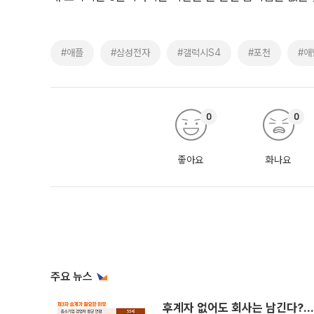
#애플
#삼성전자
#갤럭시S4
#포천
#애
0
0
좋아요
화나요
주요 뉴스
후계자 없어도 회사는 남긴다?…‘