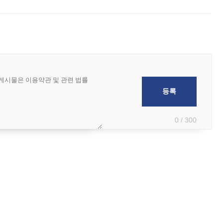
 아마미 지방에 접근하고 있다. 돌핀은 오키나와 부근을 지난 뒤 동중국해
0 / 300