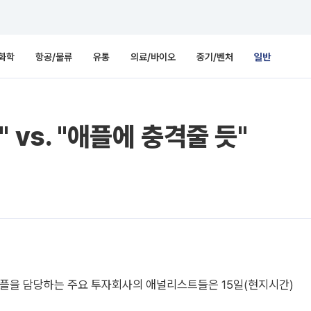
화학
항공/물류
유통
의료/바이오
중기/벤처
일반
 vs. "애플에 충격줄 듯"
플을 담당하는 주요 투자회사의 애널리스트들은 15일(현지시간)