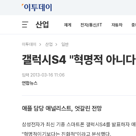
산업
재계
전자/통신/IT
자동차
중
이투데이
산업
일반
갤럭시S4 "혁명적 아니다"
입력 2013-03-16 11:06
연합뉴스
애플 담당 애널리스트, 엇갈린 전망
삼성전자가 최신 기종 스마트폰 갤럭시S4를 발표하자 애
"혁명적이기보다는 진화적"이라고 분석했다.