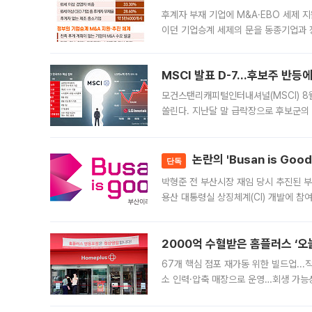
후계자 부재 기업에 M&A·EBO 세제 
이던 기업승계 세제의 문을 동종기업과 
대신 M&A나 임직원 인수(EBO)를 통
늘
MSCI 발표 D-7…후보주 반등
모건스탠리캐피털인터내셔널(MSCI) 8
쏠린다. 지난달 말 급락장으로 후보군의
가능성과 지수 추종 자금 유입 기대가 
논란의 'Busan is Go
단독
박형준 전 부산시장 재임 당시 추진된 부산
용산 대통령실 상징체계(CI) 개발에 참
도시브랜드 사업이 공개 이후 시민 공감
2000억 수혈받은 홈플러스 ‘오늘
67개 핵심 점포 재가동 위한 빌드업..
소 인력·압축 매장으로 운영…회생 가능성
영업을 시작한다. 핵심 점포 67개에는 