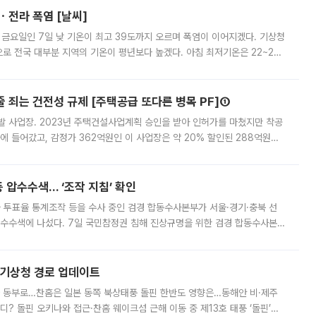
ㆍ전라 폭염 [날씨]
 금요일인 7일 낮 기온이 최고 39도까지 오르며 폭염이 이어지겠다. 기상청
로 전국 대부분 지역의 기온이 평년보다 높겠다. 아침 최저기온은 22~27
 대부분 지역에 폭염특보가 발효된 가운데 최고체감온도는 35도 안팎까지 올라
줄 죄는 건전성 규제 [주택공급 또다른 병목 PF]①
발 사업장. 2023년 주택건설사업계획 승인을 받아 인허가를 마쳤지만 착공
에 들어갔고, 감정가 362억원인 이 사업장은 약 20% 할인된 288억원에
 현재는 4차 공매를 위한 조건 협의가 진행 중이다. 수도권의 주요 주거 배
 압수수색… ‘조작 지침’ 확인
와 투표율 통계조작 등을 수사 중인 검경 합동수사본부가 서울·경기·충북 선
 압수수색에 나섰다. 7일 국민참정권 침해 진상규명을 위한 검경 합동수사본
추가 증거 확보를 위해 중앙선관위, 서울시·경기도·충청북도 선관위, 김포시
본기상청 경로 업데이트
국 동부로…찬홈은 일본 동쪽 북상태풍 돌핀 한반도 영향은…동해안 비·제주
디? 돌핀 오키나와 접근·찬홈 웨이크섬 근해 이동 중 제13호 태풍 ‘돌핀’이