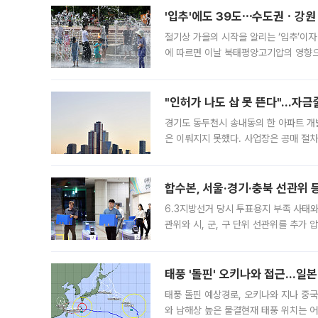
'입추'에도 39도⋯수도권ㆍ강원
절기상 가을의 시작을 알리는 ‘입추’이자
에 따르면 이날 북태평양고기압의 영향으
도, 낮 최고기온은 31~39도로, 전국
"인허가 나도 삽 못 뜬다"…자금
경기도 동두천시 송내동의 한 아파트 개
은 이뤄지지 못했다. 사업장은 공매 절차
3차 공매까지 진행됐으나 모두 유찰됐다.
후
합수본, 서울·경기·충북 선관위 등
6.3지방선거 당시 투표용지 부족 사태
관위와 시, 군, 구 단위 선관위를 추가
부(김태훈 서울중앙지검 3차장검사)는 
태풍 '돌핀' 오키나와 접근…일
태풍 돌핀 예상경로, 오키나와 지나 중
와 남해상 높은 물결현재 태풍 위치는 어