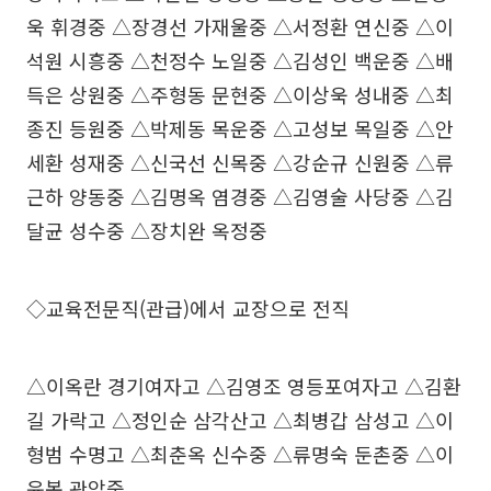
욱 휘경중 △장경선 가재울중 △서정환 연신중 △이
석원 시흥중 △천정수 노일중 △김성인 백운중 △배
득은 상원중 △주형동 문현중 △이상욱 성내중 △최
종진 등원중 △박제동 목운중 △고성보 목일중 △안
세환 성재중 △신국선 신목중 △강순규 신원중 △류
근하 양동중 △김명옥 염경중 △김영술 사당중 △김
달균 성수중 △장치완 옥정중
◇교육전문직(관급)에서 교장으로 전직
△이옥란 경기여자고 △김영조 영등포여자고 △김환
길 가락고 △정인순 삼각산고 △최병갑 삼성고 △이
형범 수명고 △최춘옥 신수중 △류명숙 둔촌중 △이
윤복 관악중