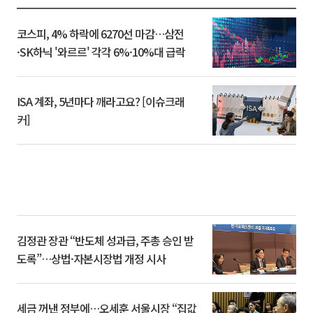
코스피, 4% 하락에 6270선 마감…삼전
·SK하닉 '와르르' 각각 6%·10%대 급락
ISA 계좌, 5년마다 깨라고요? [이슈크래
커]
김정관 장관 “반도체 성과급, 주총 승인 받
도록”…상법·자본시장법 개정 시사
세금 꺼낸 정부에…오세훈 서울시장 “집값