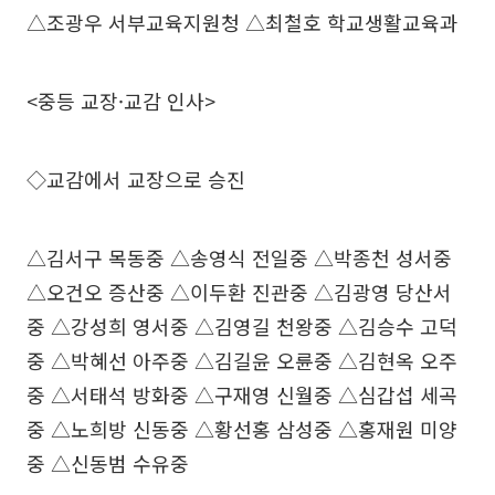
△조광우 서부교육지원청 △최철호 학교생활교육과
<중등 교장·교감 인사>
◇교감에서 교장으로 승진
△김서구 목동중 △송영식 전일중 △박종천 성서중
△오건오 증산중 △이두환 진관중 △김광영 당산서
중 △강성희 영서중 △김영길 천왕중 △김승수 고덕
중 △박혜선 아주중 △김길윤 오륜중 △김현옥 오주
중 △서태석 방화중 △구재영 신월중 △심갑섭 세곡
중 △노희방 신동중 △황선홍 삼성중 △홍재원 미양
중 △신동범 수유중