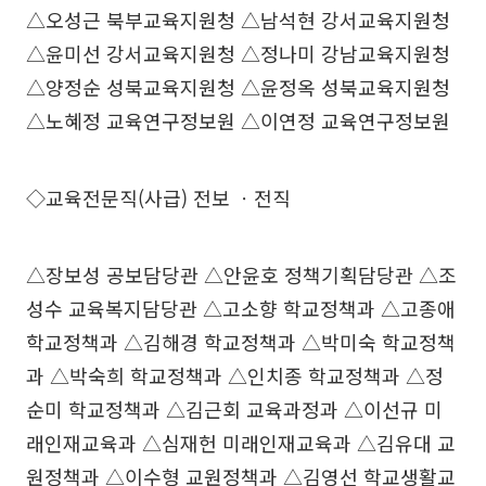
△오성근 북부교육지원청 △남석현 강서교육지원청
△윤미선 강서교육지원청 △정나미 강남교육지원청
△양정순 성북교육지원청 △윤정옥 성북교육지원청
△노혜정 교육연구정보원 △이연정 교육연구정보원
◇교육전문직(사급) 전보 ㆍ전직
△장보성 공보담당관 △안윤호 정책기획담당관 △조
성수 교육복지담당관 △고소향 학교정책과 △고종애
학교정책과 △김해경 학교정책과 △박미숙 학교정책
과 △박숙희 학교정책과 △인치종 학교정책과 △정
순미 학교정책과 △김근회 교육과정과 △이선규 미
래인재교육과 △심재헌 미래인재교육과 △김유대 교
원정책과 △이수형 교원정책과 △김영선 학교생활교