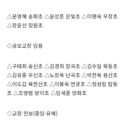
△문영혜 송화초 △윤상흔 은빛초 △이명숙 우장초
△장윤선 잠원초
◇공모교장 임용
△구태회 숭신초 △김경희 장곡초 △김수일 묵동초
△김유중 우신초 △노장옥 난곡초 △박찬욱 용산초
△이도갑 북한산초 △이봉숙 연광초 △정성림 탑동
초 △조영범 방이초 △임세훈 양화초
◇교장 전보(중임·유예)