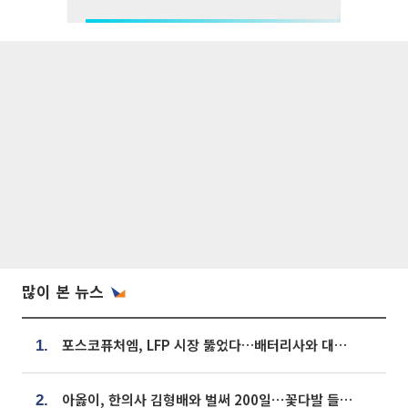
많이 본 뉴스
포스코퓨처엠, LFP 시장 뚫었다…배터리사와 대규모 장기 공급 합의
1.
아옳이, 한의사 김형배와 벌써 200일⋯꽃다발 들고 "프러포즈 아냐"
2.