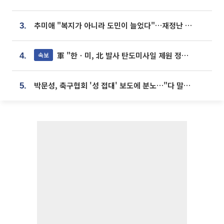
추미애 "복지가 아니라 도민이 늘었다"…재정난 책임론 정면돌파
3.
軍 "한ㆍ미, 北 발사 탄도미사일 제원 정밀분석 중"
속보
4.
박문성, 축구협회 '성 접대' 보도에 분노…"다 말아먹으려고 작정했나"
5.