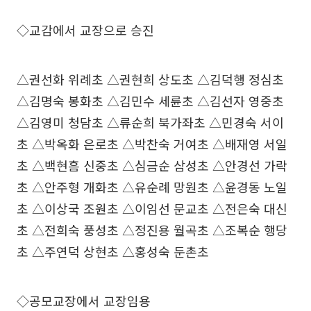
◇교감에서 교장으로 승진
△권선화 위례초 △권현희 상도초 △김덕행 정심초
△김명숙 봉화초 △김민수 세륜초 △김선자 영중초
△김영미 청담초 △류순희 북가좌초 △민경숙 서이
초 △박옥화 은로초 △박찬숙 거여초 △배재영 서일
초 △백현흠 신중초 △심금순 삼성초 △안경선 가락
초 △안주형 개화초 △유순례 망원초 △윤경동 노일
초 △이상국 조원초 △이임선 문교초 △전은숙 대신
초 △전희숙 풍성초 △정진용 월곡초 △조복순 행당
초 △주연덕 상현초 △홍성숙 둔촌초
◇공모교장에서 교장임용