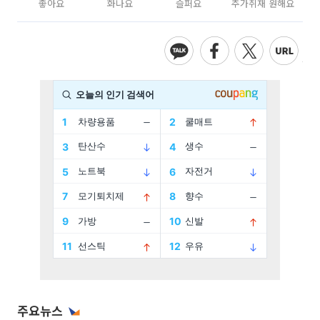
좋아요
화나요
슬퍼요
추가취재 원해요
주요뉴스