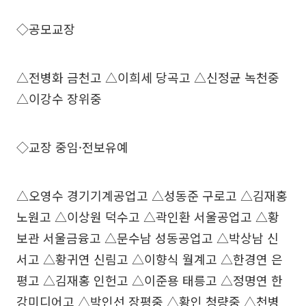
◇공모교장
△전병화 금천고 △이희세 당곡고 △신정균 녹천중
△이강수 장위중
◇교장 중임·전보유예
△오영수 경기기계공업고 △성동준 구로고 △김재홍
노원고 △이상원 덕수고 △곽인환 서울공업고 △황
보관 서울금융고 △문수남 성동공업고 △박상남 신
서고 △황귀연 신림고 △이향식 월계고 △한경연 은
평고 △김재홍 인헌고 △이준용 태릉고 △정명연 한
강미디어고 △박인선 장평중 △황인 청량중 △천병