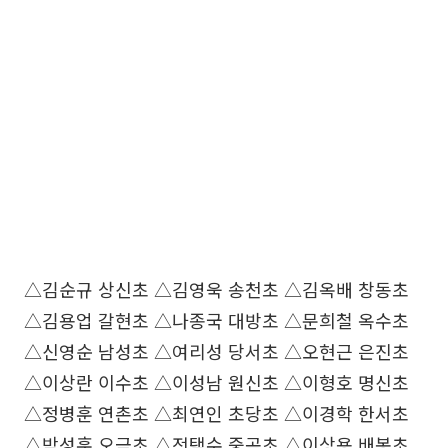
△김순규 상신초 △김영욱 송천초 △김옥배 창동초
△김용업 갈현초 △나종국 대방초 △문희철 옥수초
△신영순 남성초 △여리성 당서초 △오현근 은진초
△이상란 이수초 △이성남 원신초 △이형호 명신초
△정병훈 연촌초 △최연인 초당초 △이경학 한서초
△박성훈 오금초 △전택수 중곡초 △이상용 배봉초