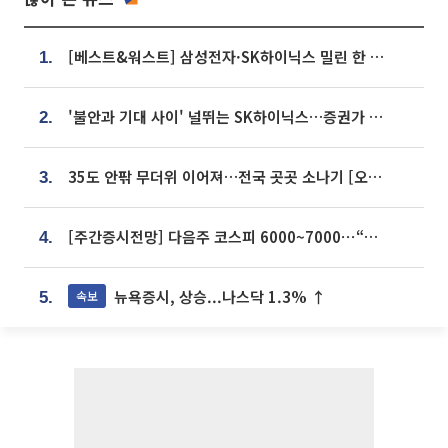
[베스트&워스트] 삼성전자·SK하이닉스 밀린 한 주…상상인증권은 85% 급등
1.
'불안과 기대 사이' 널뛰는 SK하이닉스…증권가 "HBM4·LTA 기반 펀터멘털 견고"
2.
35도 안팎 무더위 이어져…전국 곳곳 소나기 [오늘 날씨]
3.
[주간증시전망] 다음주 코스피 6000~7000⋯“外人 수급은 정책이 변수”
4.
뉴욕증시, 상승...나스닥 1.3% ↑
속보
5.