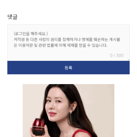
댓글
0 / 300