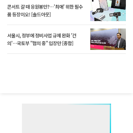
콘서트 갈 때 응원봉만?⋯'최애' 위한 필수
품 등장이오! [솔드아웃]
서울시, 정부에 정비사업 규제 완화 '건
의'⋯국토부 "협의 중" 입장만 [종합]