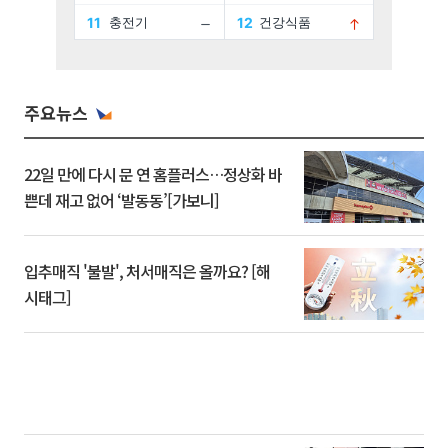
주요뉴스
22일 만에 다시 문 연 홈플러스…정상화 바
쁜데 재고 없어 ‘발동동’[가보니]
입추매직 '불발', 처서매직은 올까요? [해
시태그]