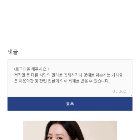
댓글
0 / 300