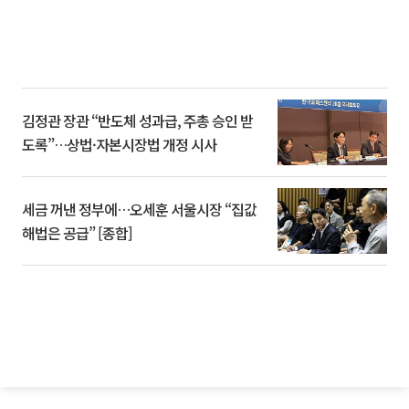
김정관 장관 “반도체 성과급, 주총 승인 받
도록”…상법·자본시장법 개정 시사
세금 꺼낸 정부에…오세훈 서울시장 “집값
해법은 공급” [종합]