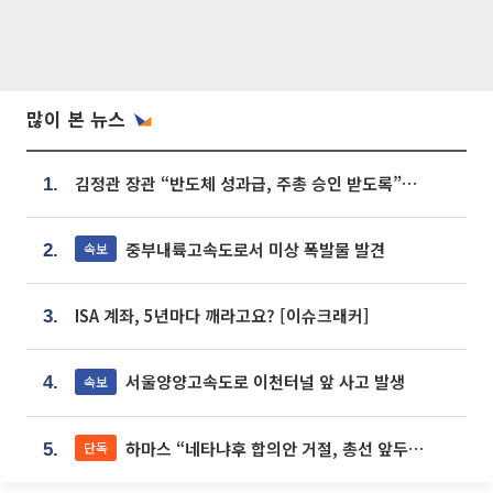
많이 본 뉴스
김정관 장관 “반도체 성과급, 주총 승인 받도록”…상법·자본시장법 개정 시사
1.
중부내륙고속도로서 미상 폭발물 발견
속보
2.
ISA 계좌, 5년마다 깨라고요? [이슈크래커]
3.
서울양양고속도로 이천터널 앞 사고 발생
속보
4.
하마스 “네타냐후 합의안 거절, 총선 앞두고 시간 끌기”
단독
5.