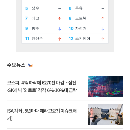
주요뉴스
코스피, 4% 하락에 6270선 마감…삼전
·SK하닉 '와르르' 각각 6%·10%대 급락
ISA 계좌, 5년마다 깨라고요? [이슈크래
커]