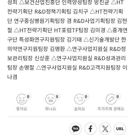
성희 △보건산업진흥단 인력양성팀장 방진균 △HT
전략기획단 R&D정책기획팀 김치구 △HT전략기획
단 연구중심병원기획팀장 겸 R&D사업기획팀장 김현
철 △HT전략기획단 HT포럼TF팀장 김미경 △중개연
구단 특성화연구지원팀장 김기태 △신기술개발단 한
의약연구지원팀장 김명환 △연구사업지원실 R&D정
보관리팀장 신상훈 △연구사업지원실 R&D성과관리
팀장 손명철 △연구사업지원실 R&D고객지원팀장 이
나겸
0
0
0
0
좋아요
화나요
슬퍼요
추가취재 원해요