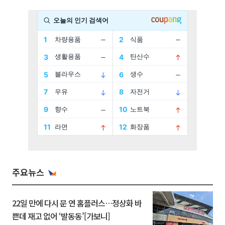
주요뉴스
22일 만에 다시 문 연 홈플러스…정상화 바
쁜데 재고 없어 ‘발동동’[가보니]