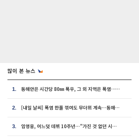
많이 본 뉴스
동해안은 시간당 80㎜ 폭우, 그 외 지역은 폭염…‘극과 극 날씨’
1.
[내일 날씨] 폭염 한풀 꺾여도 무더위 계속⋯동해안 이틀 연속 비
2.
임영웅, 어느덧 데뷔 10주년⋯"가진 것 없던 시절, 내 앞엔 20명의 팬뿐"
3.