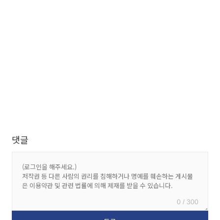
댓글
0 / 300