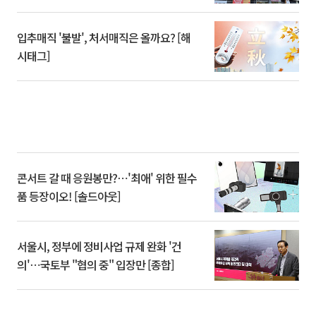
입추매직 '불발', 처서매직은 올까요? [해
시태그]
콘서트 갈 때 응원봉만?⋯'최애' 위한 필수
품 등장이오! [솔드아웃]
서울시, 정부에 정비사업 규제 완화 '건
의'⋯국토부 "협의 중" 입장만 [종합]