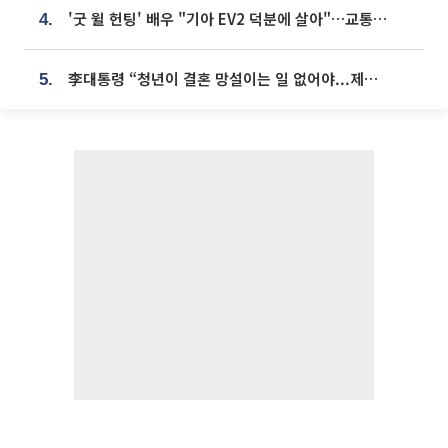
'굿 윌 헌팅' 배우 "기아 EV2 덕분에 살아"…교통사고 후 안전성 극찬
4.
李대통령 “청년이 결혼 망설이는 일 없어야...제도상 불이익 조사”
5.