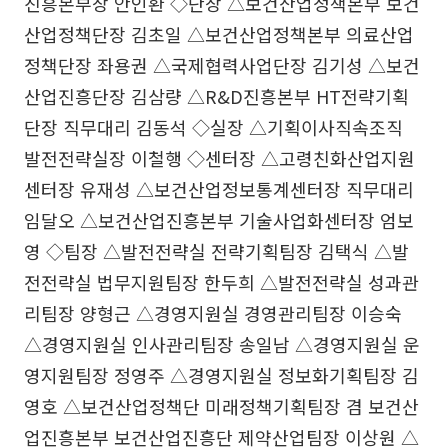
진흥본부장 안인환 ◇단장 △보건산업정책본부 보건
산업정책단장 김초일 △보건산업정책본부 의료산업
정책단장 좌용권 △국제협력사업단장 김기성 △보건
산업진흥단장 김삼량 △R&D진흥본부 HT전략기획
단장 직무대리 김동석 ◇실장 △기획이사직속조직
발전전략실장 이철행 ◇센터장 △고령친화산업지원
센터장 유재성 △보건산업정보통계센터장 직무대리
임달오 △보건산업진흥본부 기술사업화센터장 엄보
영 ◇팀장 △발전전략실 전략기획팀장 김택식 △발
전전략실 법무지원팀장 한두희 △발전전략실 성과관
리팀장 양형근 △경영지원실 경영관리팀장 이승숙
△경영지원실 인사관리팀장 송일남 △경영지원실 운
영지원팀장 정영주 △경영지원실 정보화기획팀장 김
영호 △보건산업정책단 미래정책기획팀장 겸 보건산
업진흥본부 보건산업진흥단 제약산업팀장 이상원 △