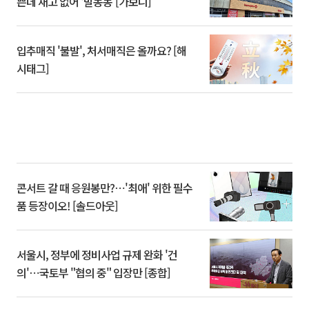
쁜데 재고 없어 ‘발동동’[가보니]
입추매직 '불발', 처서매직은 올까요? [해
시태그]
콘서트 갈 때 응원봉만?⋯'최애' 위한 필수
품 등장이오! [솔드아웃]
서울시, 정부에 정비사업 규제 완화 '건
의'⋯국토부 "협의 중" 입장만 [종합]