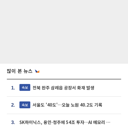
많이 본 뉴스
전북 완주 삼례읍 공장서 화재 발생
속보
1.
서울도 '40도'…오늘 노원 40.2도 기록
속보
2.
SK하이닉스, 용인·청주에 54조 투자…AI 메모리 생산기지 키운다
3.