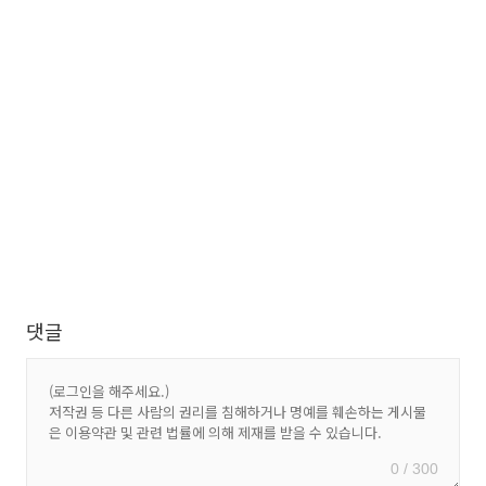
댓글
0 / 300