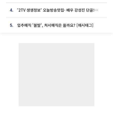
'2TV 생생정보' 오늘방송맛집- 배우 강성진 단골! 쌀국수ㆍ푸팟퐁 커리 맛집 '블○○○'
4.
입추매직 '불발', 처서매직은 올까요? [해시태그]
5.