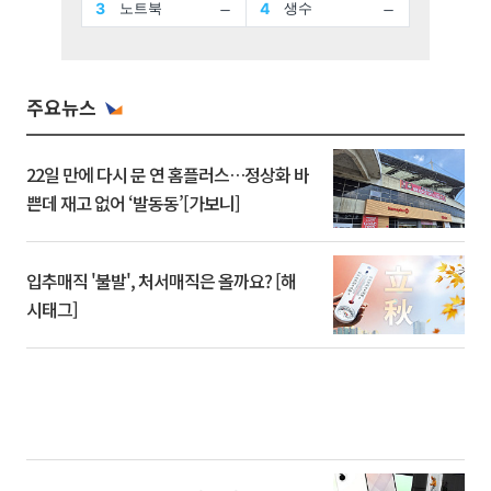
주요뉴스
22일 만에 다시 문 연 홈플러스…정상화 바
쁜데 재고 없어 ‘발동동’[가보니]
입추매직 '불발', 처서매직은 올까요? [해
시태그]