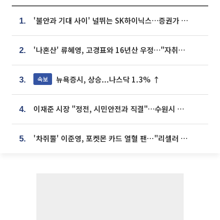
'불안과 기대 사이' 널뛰는 SK하이닉스…증권가 "HBM4·LTA 기반 펀터멘털 견고"
1.
'나혼산' 류혜영, 고경표와 16년산 우정…"자취방서 부모님과 마주쳐"
2.
뉴욕증시, 상승...나스닥 1.3% ↑
속보
3.
이재준 시장 "정전, 시민안전과 직결"…수원시 비상대응체계 가동
4.
'차쥐뿔' 이준영, 포켓몬 카드 열혈 팬⋯"리셀러 처단할 것"
5.