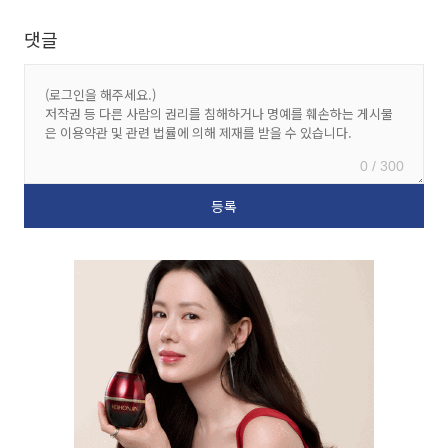
댓글
0 / 300