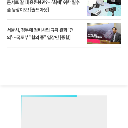
콘서트 갈 때 응원봉만?⋯'최애' 위한 필수
품 등장이오! [솔드아웃]
서울시, 정부에 정비사업 규제 완화 '건
의'⋯국토부 "협의 중" 입장만 [종합]