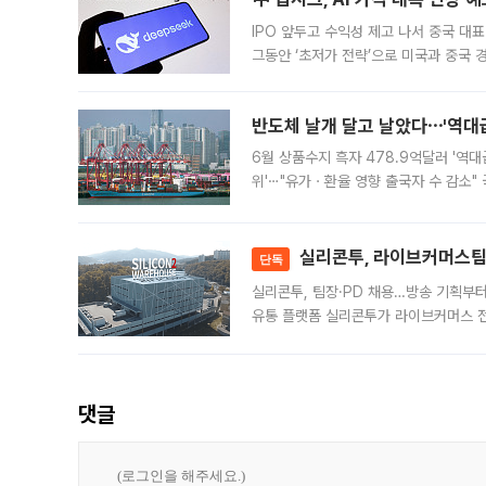
IPO 앞두고 수익성 제고 나서 중국 대표
그동안 ‘초저가 전략’으로 미국과 중국
가된다. 블룸버그통신에 따르면 딥시크는
반도체 날개 달고 날았다⋯'역대급
6월 상품수지 흑자 478.9억달러 '역대
위'⋯"유가ㆍ환율 영향 출국자 수 감소" 
급 수출 호조가 매달 이어지면서 6월 
대 기
실리콘투, 라이브커머스팀 
단독
실리콘투, 팀장·PD 채용…방송 기획부
유통 플랫폼 실리콘투가 라이브커머스 전
나섰다. 국내 화장품을 해외 유통망에 공
댓글