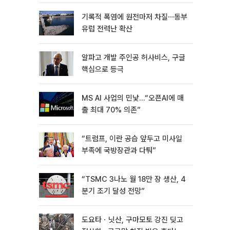
기록적 폭염에 원전마저 차질⋯동부
유럽 전력난 확산
알파고 개발 주인공 허사비스, 구글
핵심으로 등극
MS AI 사업의 민낯…“오픈AI에 매
출 최대 70% 의존”
“트럼프, 이란 공습 앞두고 미사일
부족에 국방장관과 다퉈”
“TSMC 3나노 월 18만 장 생산, 4
분기 조기 달성 전망”
도요타ㆍ닛산, 구마모토 강진 딪고