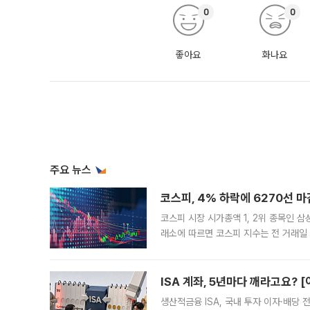
0
0
좋아요
화나요
주요 뉴스
코스피, 4% 하락에 6270선 마
코스피 시장 시가총액 1, 2위 종목인 
래소에 따르면 코스피 지수는 전 거래일 대
1.81% 내린 6478.75에 출발한 코
다. 이날 오전
ISA 계좌, 5년마다 깨라고요? 
생산적금융 ISA, 국내 투자 이자·배당