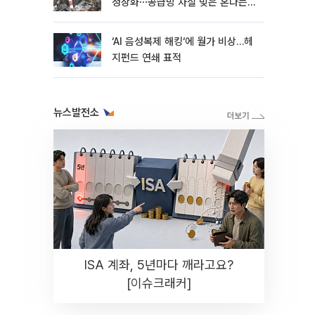
정상화⋯공급망 차질 빚은 혼다는
지연
‘AI 음성복제 해킹‘에 월가 비상…헤
지펀드 연쇄 표적
뉴스발전소
ISA 계좌, 5년마다 깨라고요?
[이슈크래커]