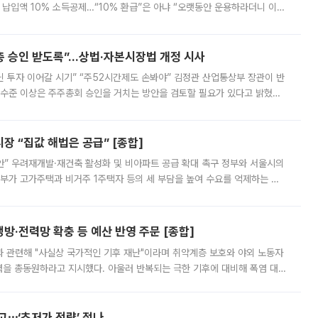
납입액 10% 소득공제…“10% 환급”은 아냐 “오랫동안 운용하라더니 이제
 ‘만능 절세 통장’으로 불리는 개인종합자산관리계좌(ISA)가 두 갈래로 개
주총 승인 받도록”…상법·자본시장법 개정 시사
닌 투자 이어갈 시기” “주52시간제도 손봐야” 김정관 산업통상부 장관이 반
 수준 이상은 주주총회 승인을 거치는 방안을 검토할 필요가 있다고 밝혔다.
배구조와 주주권 강화 논의가 이어지는 가운데, 핵심 연구인력에 대한
 “집값 해법은 공급” [종합]
안” 우려재개발·재건축 활성화 및 비아파트 공급 확대 촉구 정부와 서울시의
정부가 고가주택과 비거주 1주택자 등의 세 부담을 높여 수요를 억제하는 카
키울 것이라며 세금이 아닌 공급이 근본적인 처방이라고 전면 반박했다.
방·전력망 확충 등 예산 반영 주문 [종합]
과 관련해 "사실상 국가적인 기후 재난"이라며 취약계층 보호와 야외 노동자
정력을 총동원하라고 지시했다. 아울러 반복되는 극한 기후에 대비해 폭염 대응
영하는 방안도 검토하라고 주문했다. 이 대통령은 이날 폭염·가뭄 대
예고⋯‘초저가 전략’ 접나