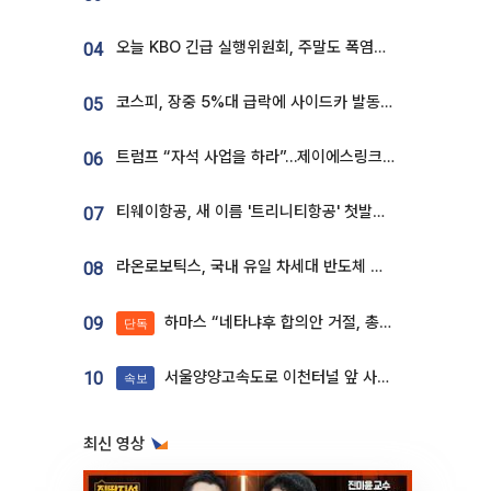
오늘 KBO 긴급 실행위원회, 주말도 폭염취소 될까
04
코스피, 장중 5%대 급락에 사이드카 발동…삼성·SK 동반 폭락
05
트럼프 “자석 사업을 하라”…제이에스링크, 비중국 영구자석 공급망 구축 속도
06
티웨이항공, 새 이름 '트리니티항공' 첫발…SSC 전략 본격화
07
라온로보틱스, 국내 유일 차세대 반도체 공정 로봇 개발 ‘고객사 테스트 진행’
08
하마스 “네타냐후 합의안 거절, 총선 앞두고 시간 끌기”
09
단독
서울양양고속도로 이천터널 앞 사고 발생
10
속보
최신 영상