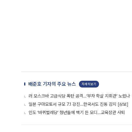
배준호 기자의 주요 뉴스
자세히보기
러 모스크바 고급식당 폭탄 공격…‘부차 학살 지휘관’ 노렸나
일본 구마모토서 규모 7.1 강진…한국서도 진동 감지 [상보]
인도 ‘바퀴벌레당’ 청년들에 백기 든 모디…교육장관 사퇴