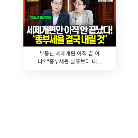
부동산 세제개편 아직 끝 아
냐? "종부세율 발표보다 내릴
것" 장기거주·양도세 전망 I 집
땅지성 I 김인만, 진미윤