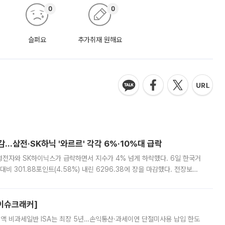
0
0
슬퍼요
추가취재 원해요
감…삼전·SK하닉 '와르르' 각각 6%·10%대 급락
삼성전자와 SK하이닉스가 급락하면서 지수가 4% 넘게 하락했다. 6일 한국거
비 301.88포인트(4.58%) 내린 6296.38에 장을 마감했다. 전장보다
스피는 장중 한때 6550.94까지 오르기도 했으나 6238.32까지 밀리기도 했
[이슈크래커]
 전액 비과세일반 ISA는 최장 5년…손익통산·과세이연 단절미사용 납입 한도