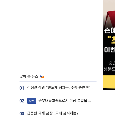
많이 본 뉴스
김정관 장관 “반도체 성과급, 주총 승인 받도록”…상법·자본시장법 개정 시사
01
중부내륙고속도로서 미상 폭발물 발견
02
속보
급등한 국제 금값…국내 금시세는?
03