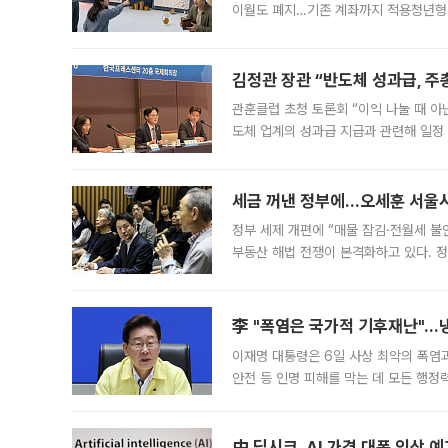
이월도 폐지…기존 계좌까지 적용청년형 
는 5년마다 계좌를 해지하라는 건가요?”
편을
김정관 장관 “반도체 성과급, 
관훈클럽 초청 토론회 “이익 나눌 때 아
도체 업계의 성과급 지급과 관련해 일정
최근 상법·자본시장법 개정으로 기업 지
세금 꺼낸 정부에…오세훈 서울시장
정부 세제 개편에 “매물 잠김·전월세 불
부동산 해법 전쟁이 본격화하고 있다. 
드를 꺼내자 서울시는 전·월세 부담만 
李 "폭염은 국가적 기후재난"…냉
이재명 대통령은 6일 사상 최악의 폭염
안전 등 인명 피해를 막는 데 모든 행
인프라 확충 계획을 내년도 예산안에 반
中 딥시크, AI 가격 대폭 인상 