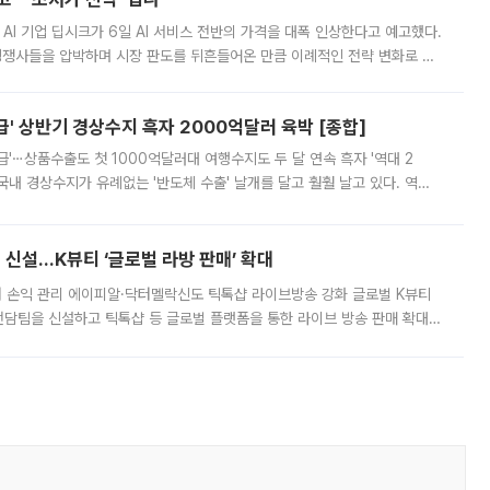
 AI 기업 딥시크가 6일 AI 서비스 전반의 가격을 대폭 인상한다고 예고했다.
 경쟁사들을 압박하며 시장 판도를 뒤흔들어온 만큼 이례적인 전략 변화로 평
 이날 공지를 통해 구체적인 인상 폭은 공개하지 않았지만 상당한 수
' 상반기 경상수지 흑자 2000억달러 육박 [종합]
급'⋯상품수출도 첫 1000억달러대 여행수지도 두 달 연속 흑자 '역대 2
국내 경상수지가 유례없는 '반도체 수출' 날개를 달고 훨훨 날고 있다. 역대
경상수지 뿐 아니라 상반기 경상수지 흑자도 2000억달러에 근접하며 사상 최
신설…K뷰티 ‘글로벌 라방 판매’ 확대
터 손익 관리 에이피알·닥터멜락신도 틱톡샵 라이브방송 강화 글로벌 K뷰티
담팀을 신설하고 틱톡샵 등 글로벌 플랫폼을 통한 라이브 방송 판매 확대에
급하는 데서 한발 더 나아가 방송 기획과 상품 구성, 출연자 섭외, 손익