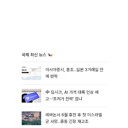
국제 최신 뉴스
아시아증시, 혼조...일본 3거래일 만
에 반락
中 딥시크, AI 가격 대폭 인상 예
고⋯‘초저가 전략’ 접나
레바논서 6월 휴전 후 첫 이스라엘
군 사망...중동 긴장 재고조