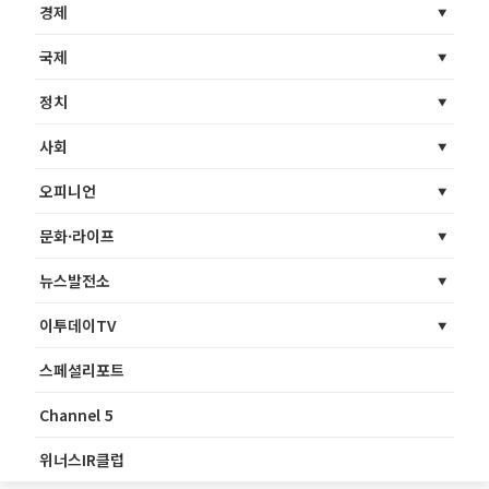
경제
국제
정치
사회
오피니언
문화·라이프
뉴스발전소
이투데이TV
스페셜리포트
Channel 5
위너스IR클럽