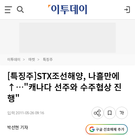
이투데이
마켓
특징주
[특징주]STX조선해양, 나흘만에
↑…"캐나다 선주와 수주협상 진
행"
입력 2011-05-26 09:16
박선현 기자
구글 선호매체 추가