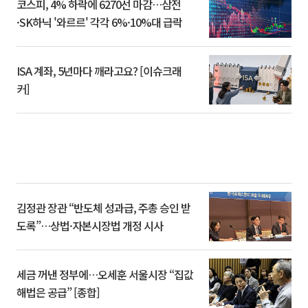
코스피, 4% 하락에 6270선 마감…삼전
·SK하닉 '와르르' 각각 6%·10%대 급락
ISA 계좌, 5년마다 깨라고요? [이슈크래
커]
김정관 장관 “반도체 성과급, 주총 승인 받
도록”…상법·자본시장법 개정 시사
세금 꺼낸 정부에…오세훈 서울시장 “집값
해법은 공급” [종합]