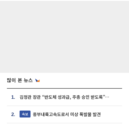
많이 본 뉴스
김정관 장관 “반도체 성과급, 주총 승인 받도록”…상법·자본시장법 개정 시사
1.
중부내륙고속도로서 미상 폭발물 발견
속보
2.