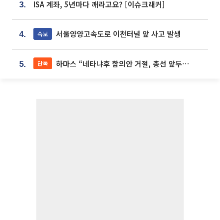
ISA 계좌, 5년마다 깨라고요? [이슈크래커]
3.
서울양양고속도로 이천터널 앞 사고 발생
속보
4.
하마스 “네타냐후 합의안 거절, 총선 앞두고 시간 끌기”
단독
5.