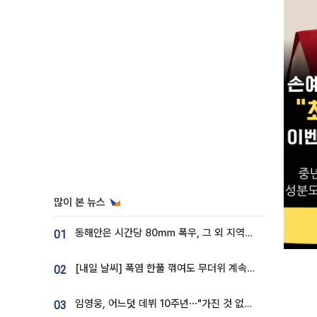
많이 본 뉴스
동해안은 시간당 80㎜ 폭우, 그 외 지역은 폭염…‘극과 극 날씨’
01
[내일 날씨] 폭염 한풀 꺾여도 무더위 계속⋯동해안 이틀 연속 비
02
임영웅, 어느덧 데뷔 10주년⋯"가진 것 없던 시절, 내 앞엔 20명의 팬뿐"
03