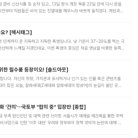
준비 신선식품 등 순차 입고…13일 정식 개장 목표 22일 만에 다시 문을
오전부터 직원들은 비어 있는 진열대를 채우느라 바쁘게 움직였다. 계란과
리를 잡기 시작했지만, 매장 곳곳엔 여전히 텅 빈 매대가 먼저 눈에 들어왔
까요? [해시태그]
’의 단계까지 온 지독하고 지독한 폭염입니다. 낮 기온이 37~39도를 찍는 극
 선선하게 느껴질 지경인데요. 이번 폭염의 중심은 처음 영남을 비롯한 동쪽
 북서풍이 산맥을 넘어 영남 쪽으로 내려오면서 뜨겁고 건조해졌는데요.
 위한 필수품 등장이오! [솔드아웃]
합니다. 자신의 취향, 가치관과 유사하거나 인기 있는 인물 혹은 콘텐츠를
'가 자리 잡은 오늘, 잘파세대(Z세대와 알파세대의 합성어)의 눈길이 쏠린 곳은
리는 공연장. 응원봉만큼이나 눈에 띄는 게 있습니다. 공연이 시작되기
 '건의'⋯국토부 "협의 중" 입장만 [종합]
급 부족 원인진단 및 대책 관련 브리핑 서울시가 재개발·재건축을 통한 주택
비사업으로 인한 '이주 대란' 우려와 정부와의 정책 엇박자 논란에 대해 정
실장은 2031년까지 31만 가구 착공 목표에 차질이 없다는 입장이나,