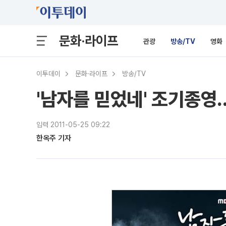
문화·라이프
관광
방송/TV
영화
이투데이
문화·라이프
방송/TV
'남자를 믿었네' 조기종영
입력 2011-05-25 09:22
한옥주 기자