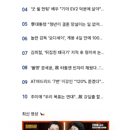
'굿 윌 헌팅' 배우 "기아 EV2 덕분에 살아"…교통사고 후 안전성 극찬
04
05
李대통령 “청년이 결혼 망설이는 일 없어야...제도상 불이익 조사”
놀란 감독 '오디세이', 개봉 4일 만에 100만 돌파⋯'왕사남' 보다 빠르다
06
김희철, '뒤집힌 태극기' 지적 후 정치색 논란…"좌우 떠나 우리나라 국기"
07
08
'불명' 문세윤, 故 터틀맨 빈자리 채웠다…'거북이' 눈물의 최종 우승
AT마드리드 ‘7번’ 이강인 “120% 쏟겠다”⋯시메오네 감독 “필요한 선수”
09
10
추미애 "우리 목표는 연대"…故 강일출 할머니 흉상 제막
최신 영상