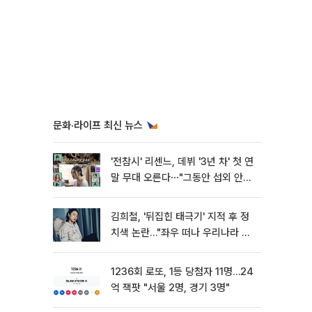
문화·라이프 최신 뉴스
'전참시' 리센느, 데뷔 '3년 차' 첫 연
말 무대 오른다⋯"그동안 섭외 안
와"
김희철, '뒤집힌 태극기' 지적 후 정
치색 논란…"좌우 떠나 우리나라 국
기"
1236회 로또, 1등 당첨자 11명…24
억 잭팟 "서울 2명, 경기 3명"