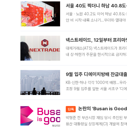
서울 40도 찍더니 하남 40.8도
서울ㆍ노원 40.2도 이어 하남 40.8도
안 비 시작·내륙 소나기…무더위·열대야 
에서도 40도를 웃도는 기온이 관측됐다
의 극심한
넥스트레이드, 12일부터 프리마
대체거래소(ATS) 넥스트레이드가 프리
내 상·하한가 주문을 한시적으로 금지하
가 체결 사례와 관련해 설명자료를 내고
9월 입주 디에이치방배 잔금대출
KB·신한·하나 각각 1000억 배정…우
조정 9월 입주를 앞둔 서울 서초구 ‘디
은행과 NH농협은행도 대출 취급을 검토
민은행
논란의 'Busan is Go
단독
박형준 전 부산시장 재임 당시 추진된 부산
용산 대통령실 상징체계(CI) 개발에 참