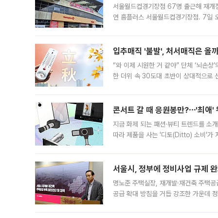
서울월드컵경기장점 67명 출근해 재개점 
연 홈플러스 서울월드컵경기장점. 7일 
우유, 과일 같은 신선식품이 차근차근 자
입추매직 '불발', 처서매직은 올
“와 이제 시원한 거 같아” 단체 ‘뇌손상
한 더위 속 30도대 초반이 상대적으로
지역에 있었습니다. 7월 말에는 서풍과
콘서트 갈 때 응원봉만?⋯'최애'
지금 화제 되는 패션·뷰티 트렌드를 소개
따라 제품을 사는 '디토(Ditto) 소비
어디일까요? 아이돌 콘서트 시작을 기다
서울시, 정부에 정비사업 규제 완화
명노준 주택실장, 재개발·재건축 주택공
공급 확대 방침을 거듭 강조한 가운데 정
면 반박하고 나섰다. 명노준 서울시 주택