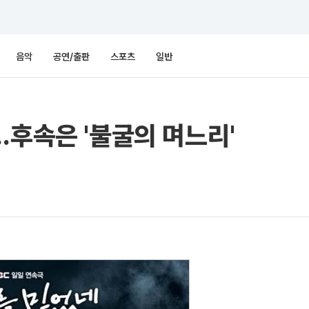
음악
공연/출판
스포츠
일반
…후속은 '불굴의 며느리'