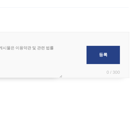
 부족과 디자인 정체성 논란에 휩싸였던 만큼, 사업 선정 과정과 결과물에
0 / 300