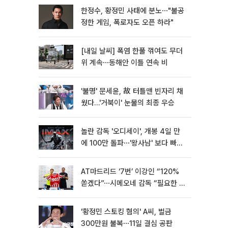
한정수, 황정민 사태에 분노⋯"불공
정한 게임, 폭로자도 오픈 하라"
[내일 날씨] 폭염 한풀 꺾여도 무더
위 계속⋯동해안 이틀 연속 비
'불명' 문세윤, 故 터틀맨 빈자리 채
웠다…'거북이' 눈물의 최종 우승
놀란 감독 '오디세이', 개봉 4일 만
에 100만 돌파⋯'왕사남' 보다 빠르
다
AT마드리드 ‘7번’ 이강인 “120%
쏟겠다”⋯시메오네 감독 “필요한 선
수”
'황정민 스토킹 혐의' A씨, 벌금
300만원 불복⋯11일 결심 공판