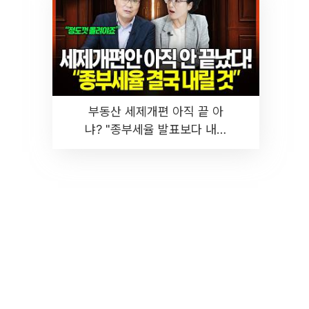
부동산 세제개편 아직 끝 아
냐? "종부세율 발표보다 내릴
것" 장기거주·양도세 전망 I 집
땅지성 I 김인만, 진미윤