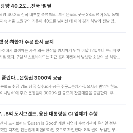
·광양 40.2도…전국 '펄펄'
·광양 40.2도 전국 대부분 폭염특보…체감온도도 곳곳 38도 넘어 8일 동해
지속 서울 노원구의 기온이 40도를 넘어선 데 이어 경기 하남과 전남 광양
. 전국 대부분 지역에 폭염특보가 내려진 가운데 곳곳에서 39~40도 안팎
켓 상·하한가 주문 한시 금지
마켓에서 발생하는 가격 왜곡 현상을 방지하기 위해 이달 12일부터 프리마켓
기로 했다. 7일 넥스트레이드는 최근 프리마켓에서 발생한 소량의 상·하한
, 주문 오류로 인한 가격 급등락을 최소화하기 위한 비상 대응방안을 발표
 풀린다…은행권 3000억 공급
리·농협도 취급 검토 당국 실수요자 공급 주문…분양가·필요자금 반영해 한도
에이치방배’에 주요 은행들이 3000억원 규모의 잔금대출을 공급한다. 우리
하고 있어 향후 공급 규모가 늘어날 전망이다. 7일 금융권에 따르면 KB국
od'…8억 도시브랜드, 용산 대통령실 CI 업체가 수행
시 도시브랜드 ‘Busan is Good’ 개발 사업의 수행기관이 윤석열 정부
여했던 디자인 전문업체 피앤(P&)인 것으로 확인됐다. 8억 원이 투입된 부산