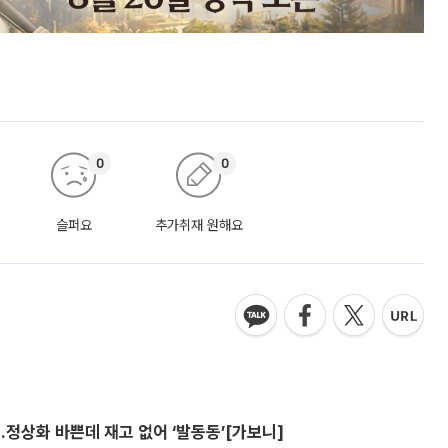
0
0
슬퍼요
추가취재 원해요
…정상화 바쁜데 재고 없어 ‘발동동’[가보니]