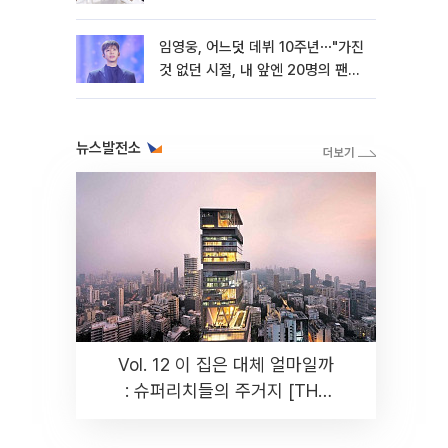
임영웅, 어느덧 데뷔 10주년⋯"가진
것 없던 시절, 내 앞엔 20명의 팬
뿐"
뉴스발전소
Vol. 12 이 집은 대체 얼마일까
: 슈퍼리치들의 주거지 [THE
RARE]