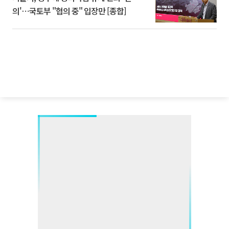
의'⋯국토부 "협의 중" 입장만 [종합]