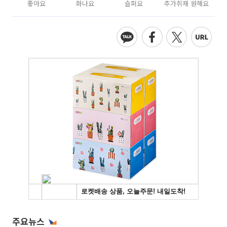
좋아요
화나요
슬퍼요
추가취재 원해요
주요뉴스