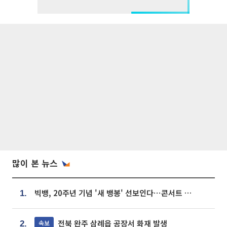
많이 본 뉴스
빅뱅, 20주년 기념 '새 뱅봉' 선보인다⋯콘서트 앞두고 팝업 개최
1.
전북 완주 삼례읍 공장서 화재 발생
속보
2.