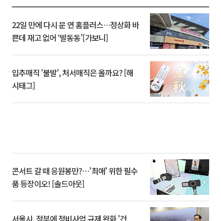
22일 만에 다시 문 연 홈플러스…정상화 바
쁜데 재고 없어 ‘발동동’[가보니]
입추매직 '불발', 처서매직은 올까요? [해
시태그]
콘서트 갈 때 응원봉만?⋯'최애' 위한 필수
품 등장이오! [솔드아웃]
서울시, 정부에 정비사업 규제 완화 '건