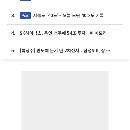
서울도 '40도'…오늘 노원 40.2도 기록
속보
3.
SK하이닉스, 용인·청주에 54조 투자…AI 메모리 생산기지 키운다
4.
[특징주] 반도체 온기 탄 2차전지...삼성SDI, 장 초반 7% 넘게 껑충
5.