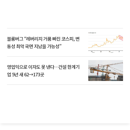
블룸버그 “레버리지 거품 빠진 코스피, 변
동성 최악 국면 지났을 가능성”
영업익으로 이자도 못 낸다…건설 한계기
업 5년 새 62→173곳