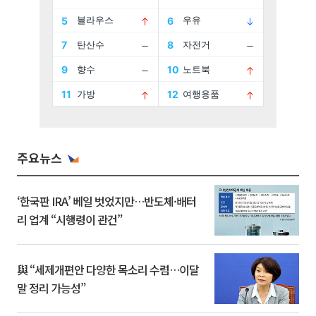
주요뉴스
‘한국판 IRA’ 베일 벗었지만…반도체·배터
리 업계 “시행령이 관건”
與 “세제개편안 다양한 목소리 수렴…이달
말 정리 가능성”