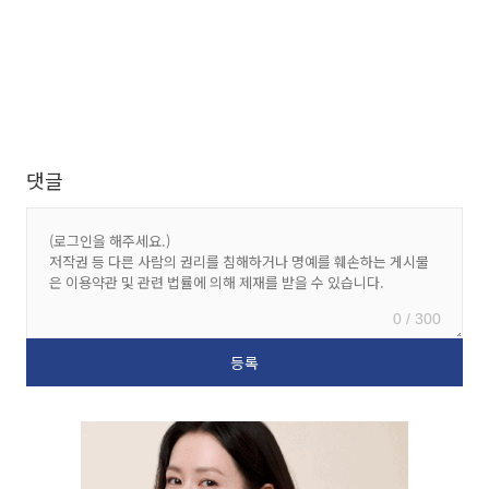
댓글
0 / 300