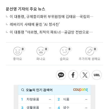
문선영 기자의 주요 뉴스
이 대통령, 규제합리화위 부위원장에 김태유…국립외교원장 김흥규
레버리지 사태에 묻힌 ‘AI 청사진’
이 대통령 “아르헨, 최적의 파트너⋯공급망 전반으로 확대”
0
0
0
0
좋아요
화나요
슬퍼요
추가취재 원해요