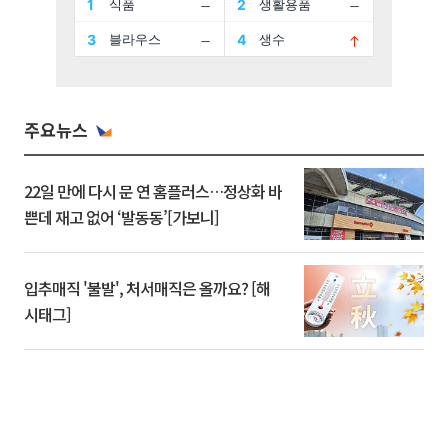
주요뉴스
22일 만에 다시 문 연 홈플러스…정상화 바
쁜데 재고 없어 ‘발동동’[가보니]
입추매직 '불발', 처서매직은 올까요? [해
시태그]