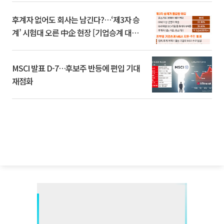
후계자 없어도 회사는 남긴다?…‘제3자 승
계’ 시험대 오른 中企 현장 [기업승계 대전
환]
MSCI 발표 D-7…후보주 반등에 편입 기대
재점화