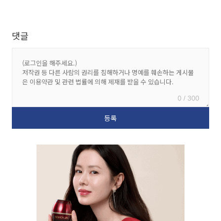
댓글
0 / 300