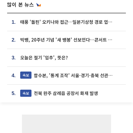
많이 본 뉴스
태풍 '돌핀' 오키나와 접근…일본기상청 경로 업데이트
1.
빅뱅, 20주년 기념 '새 뱅봉' 선보인다⋯콘서트 앞두고 팝업 개최
2.
오늘은 절기 '입추', 뜻은?
3.
합수본, '통계 조작' 서울·경기·충북 선관위 등 추가 압수수색
속보
4.
전북 완주 삼례읍 공장서 화재 발생
속보
5.