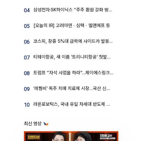
삼성전자·SK하이닉스 “주주 환원 강화 방안 마련”
04
[오늘의 IR] 고려아연ㆍ심텍ㆍ엘앤에프 등
05
코스피, 장중 5%대 급락에 사이드카 발동…삼성·SK 동반 폭락
06
티웨이항공, 새 이름 '트리니티항공' 첫발…SSC 전략 본격화
07
트럼프 “자석 사업을 하라”…제이에스링크, 비중국 영구자석 공급망 구축 속도
08
‘레켐비’ 독주 치매 치료제 시장…국산 신약 등장하나
09
라온로보틱스, 국내 유일 차세대 반도체 공정 로봇 개발 ‘고객사 테스트 진행’
10
최신 영상