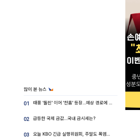
많이 본 뉴스
태풍 '돌핀' 이어 '찬홈' 등장…예상 경로에 한국 '한숨'
01
급등한 국제 금값…국내 금시세는?
02
오늘 KBO 긴급 실행위원회, 주말도 폭염취소 될까
03