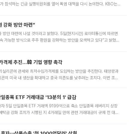
 참석하는 긴급 실행위원회를 열어 폭염 대책을 다시 논의한다. KBO는
서 관람객과 선수단의 안전 위험 상황이 발생했다”며 5∼6일 예정됐던
 강화 방안 마련”
 것이라고 밝혔다. 5일(현지시간) 로이터통신에 따르면
속 가능한 방식으로 주주 환원을 강화하는 방안을 모색하고 있다”고 밝혔다.
그러면서 자세한 내용은 “조만간 공개할 예정”이라고 덧붙였다. SK하이닉스도 로이터에 전달한 성명에서 “연
가격제 추진…韓 기업 영향 촉각
폴리실리콘에 관세와 최저수입가격제를 도입하는 방안을 추진한다. 태양광과
콘의 미국 내 생산을 확대하고 중국 의존도를 낮추려는 조치다. 이번 조처
쏠리고 있다. 5일(현지시간) 블룸버그통신에 따르면 미국 행정부 내에서는
종목 ETF 거래대금 '13분의 1' 급감
자 5일 단일종목 ETF 거래액 9199억으로 축소 단일종목 레버리지 상장
예탁금 강화 조치가 시행된 지 4거래일 만에 관련 거래대금이 규제 전 대비
거래소에 따르면 전날 코스피 시장 전체 거래대금은 25조2129억원을 기록
 흑자⋯상품수출 '첫 1000억달러' 상회