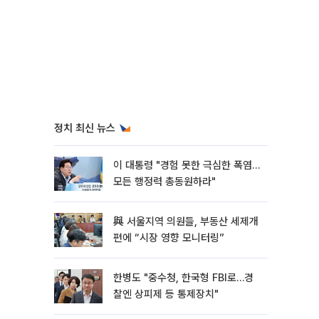
정치 최신 뉴스
이 대통령 "경험 못한 극심한 폭염…
모든 행정력 총동원하라"
與 서울지역 의원들, 부동산 세제개
편에 “시장 영향 모니터링”
한병도 "중수청, 한국형 FBI로…경
찰엔 상피제 등 통제장치"