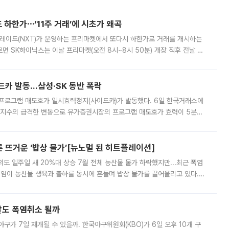
 하한가⋯‘11주 거래’에 시초가 왜곡
트레이드(NXT)가 운영하는 프리마켓에서 또다시 하한가로 거래를 개시하는
면 SK하이닉스는 이날 프리마켓(오전 8시~8시 50분) 개장 직후 전날 정
000원에 거래됐다. 거래량은 11주에 불과했으나, 최초 가격 결정이 기존 정
드카 발동…삼성·SK 동반 폭락
 프로그램 매도호가 일시효력정지(사이드카)가 발동했다. 6일 한국거래소에
선물지수의 급격한 변동으로 유가증권시장의 프로그램 매도호가 효력이 5분간
물지수는 전 거래일 종가 대비 52.48포인트(5.04%) 내린 987.24를 기
른 뜨거운 ‘밥상 물가’[뉴노멀 된 히트플레이션]
도 일주일 새 20%대 상승 7월 전체 농산물 물가 하락했지만...최근 폭염
폭염이 농산물 생육과 출하를 동시에 흔들며 밥상 물가를 끌어올리고 있다.
 아니라 오이와 참외, 브로콜리 가격까지 일주일 새 두 자릿수로 뛰었다.
말도 폭염취소 될까
구가 7일 재개될 수 있을까. 한국야구위원회(KBO)가 6일 오후 10개 구