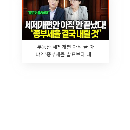
부동산 세제개편 아직 끝 아
냐? "종부세율 발표보다 내릴
것" 장기거주·양도세 전망 I 집
땅지성 I 김인만, 진미윤