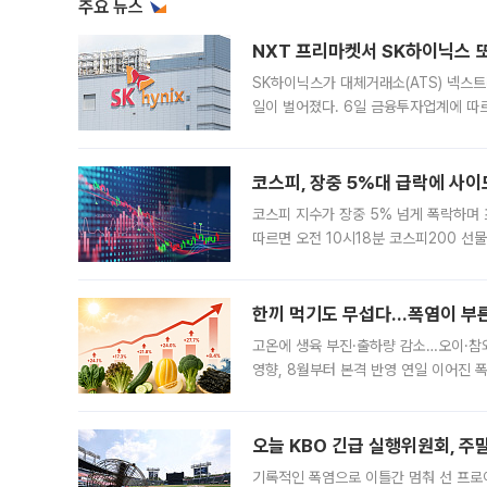
주요 뉴스
NXT 프리마켓서 SK하이닉스 또
SK하이닉스가 대체거래소(ATS) 넥스
일이 벌어졌다. 6일 금융투자업계에 따르
규장 종가보다 29.98% 내린 116만8
규시장과 달
코스피, 장중 5%대 급락에 사이
코스피 지수가 장중 5% 넘게 폭락하며
따르면 오전 10시18분 코스피200 
정지됐다. 발동 시점 당시 코스피200 선
록했다.
한끼 먹기도 무섭다...폭염이 부
고온에 생육 부진·출하량 감소…오이·참외
영향, 8월부터 본격 반영 연일 이어진 
고온에 취약한 시금치와 상추 등 잎채소뿐
오늘 KBO 긴급 실행위원회, 주
기록적인 폭염으로 이틀간 멈춰 선 프로야