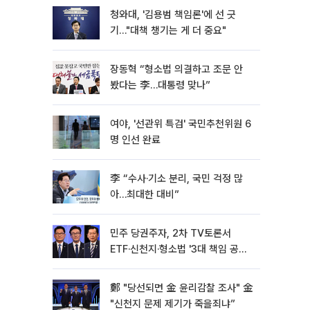
청와대, '김용범 책임론'에 선 긋
기…"대책 챙기는 게 더 중요"
장동혁 “형소법 의결하고 조문 안
봤다는 李…대통령 맞나”
여야, '선관위 특검' 국민추천위원 6
명 인선 완료
李 “수사·기소 분리, 국민 걱정 많
아…최대한 대비”
민주 당권주자, 2차 TV토론서
ETF·신천지·형소법 '3대 책임 공
방'[종합]
鄭 "당선되면 金 윤리감찰 조사" 金
"신천지 문제 제기가 죽을죄냐”