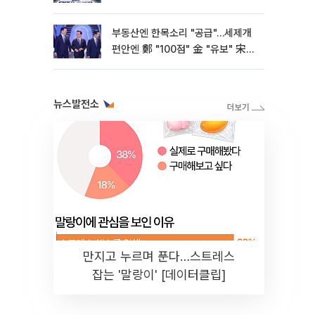
부동산엔 한목소리 "공급"…세제개
편안엔 鄭 "100점" 金 "유보" 宋
"보완"
뉴스발전소
만지고 누르며 푼다…스트레스
잡는 '말랑이' [데이터클립]