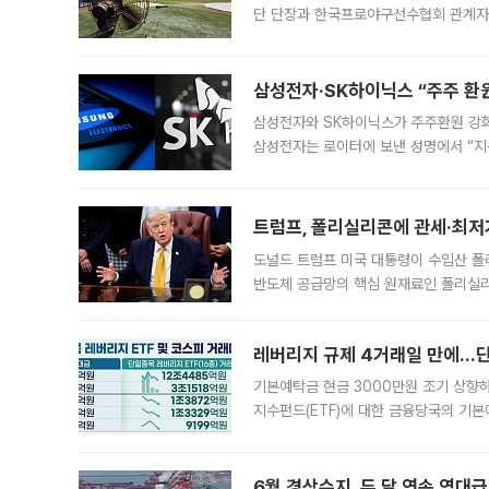
단 단장과 한국프로야구선수협회 관계자가
5일 “최근 전국적으로 폭염이 지속되면
KBO리그와
삼성전자·SK하이닉스 “주주 환원
삼성전자와 SK하이닉스가 주주환원 강화 방안 마련에 나설
삼성전자는 로이터에 보낸 성명에서 “지
트럼프, 폴리실리콘에 관세·최저
도널드 트럼프 미국 대통령이 수입산 
반도체 공급망의 핵심 원재료인 폴리실리
로 한국 기업에 미칠 영향에도 관심이 
레버리지 규제 4거래일 만에…단일
기본예탁금 현금 3000만원 조기 상향하
지수펀드(ETF)에 대한 금융당국의 기본
13분의 1수준으로 급감했다. 6일 한국
한 가운데
6월 경상수지, 두 달 연속 역대급