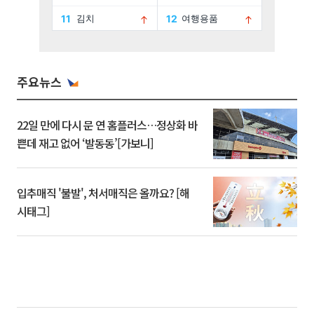
주요뉴스
22일 만에 다시 문 연 홈플러스…정상화 바
쁜데 재고 없어 ‘발동동’[가보니]
입추매직 '불발', 처서매직은 올까요? [해
시태그]