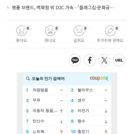
명품 브랜드, 백화점 밖 D2C 가속…‘플래그십·문화공간’ 전략 눈길
0
0
0
0
좋아요
화나요
슬퍼요
추가취재 원해요