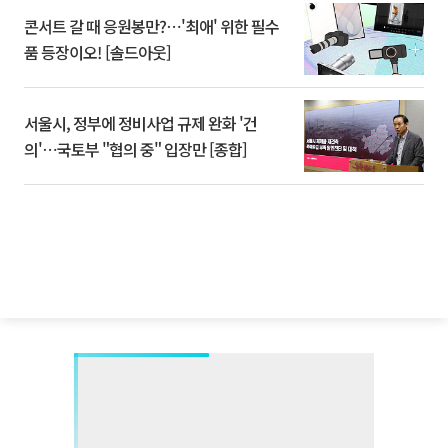
콘서트 갈 때 응원봉만?⋯'최애' 위한 필수
품 등장이오! [솔드아웃]
서울시, 정부에 정비사업 규제 완화 '건
의'⋯국토부 "협의 중" 입장만 [종합]