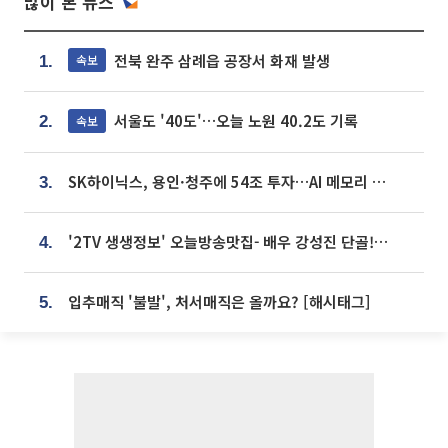
많이 본 뉴스
전북 완주 삼례읍 공장서 화재 발생
속보
1.
서울도 '40도'…오늘 노원 40.2도 기록
속보
2.
SK하이닉스, 용인·청주에 54조 투자…AI 메모리 생산기지 키운다
3.
'2TV 생생정보' 오늘방송맛집- 배우 강성진 단골! 쌀국수ㆍ푸팟퐁 커리 맛집 '블○○○'
4.
입추매직 '불발', 처서매직은 올까요? [해시태그]
5.