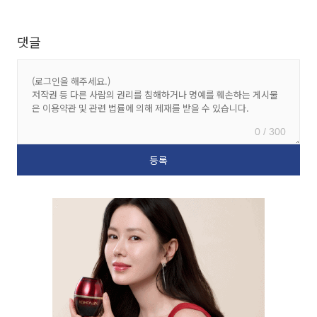
댓글
0 / 300