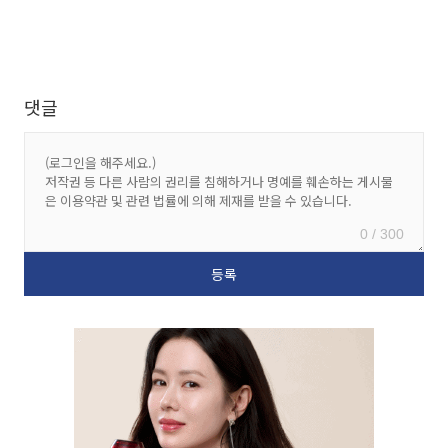
댓글
0 / 300