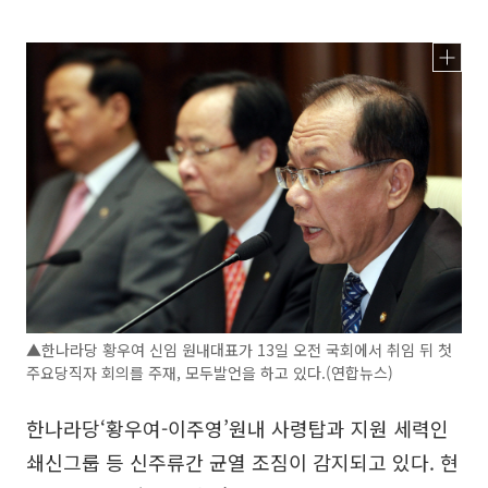
▲한나라당 황우여 신임 원내대표가 13일 오전 국회에서 취임 뒤 첫
주요당직자 회의를 주재, 모두발언을 하고 있다.(연합뉴스)
한나라당‘황우여-이주영’원내 사령탑과 지원 세력인
쇄신그룹 등 신주류간 균열 조짐이 감지되고 있다. 현