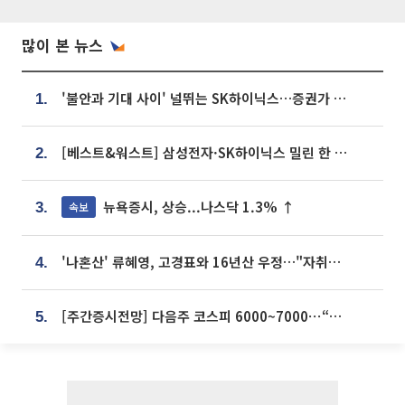
많이 본 뉴스
'불안과 기대 사이' 널뛰는 SK하이닉스…증권가 "HBM4·LTA 기반 펀터멘털 견고"
1.
[베스트&워스트] 삼성전자·SK하이닉스 밀린 한 주…상상인증권은 85% 급등
2.
뉴욕증시, 상승...나스닥 1.3% ↑
속보
3.
'나혼산' 류혜영, 고경표와 16년산 우정…"자취방서 부모님과 마주쳐"
4.
[주간증시전망] 다음주 코스피 6000~7000⋯“外人 수급은 정책이 변수”
5.