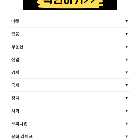
마켓
금융
부동산
산업
경제
국제
정치
사회
오피니언
문화·라이프