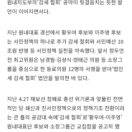
원내지도부의‘감세 철회’ 공약이 뒷걸음치는 듯한 발
언이 이어지면서다.
지난 원내대표 경선에서 황우여 후보와 이주영 후보
는 서민정책의 하나로 추가 감세 철회와 서민예산 10
조원 반영 등 서민정책 실천을 약속했다. 앞서 정두언
전 최고위원은 남경필·김성식·정태근 의원 등 소장그
룹을 중심으로 한 동료의원 12명의 서명을 받아‘법인
세 감세 철회’ 법안을 발의한 바 있다.
지난 4.27 재보선 참패로 총선 위기론과 맞물린 전면
적인 당 쇄신과 친서민정책으로의 정책기조 전환이라
는 큰 틀의 공감대 속에‘감세 철회’로‘황우여-이주영’
원내대표단 후보와 소장그룹간 교집합을 공고히 했