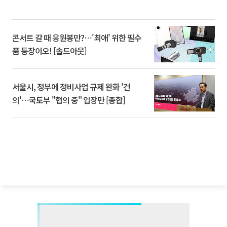
콘서트 갈 때 응원봉만?⋯'최애' 위한 필수
품 등장이오! [솔드아웃]
서울시, 정부에 정비사업 규제 완화 '건
의'⋯국토부 "협의 중" 입장만 [종합]