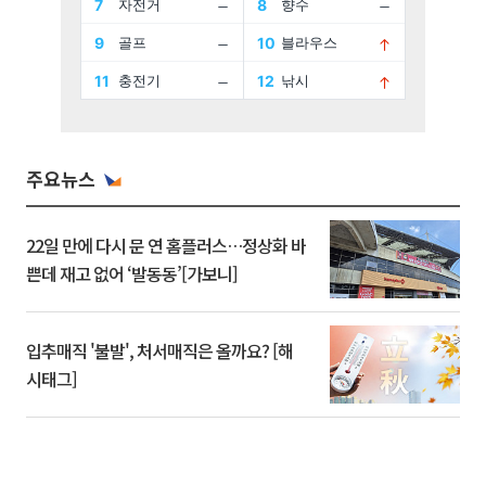
주요뉴스
22일 만에 다시 문 연 홈플러스…정상화 바
쁜데 재고 없어 ‘발동동’[가보니]
입추매직 '불발', 처서매직은 올까요? [해
시태그]