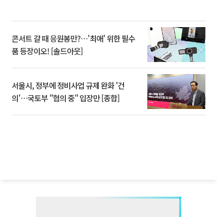
콘서트 갈 때 응원봉만?⋯'최애' 위한 필수
품 등장이오! [솔드아웃]
서울시, 정부에 정비사업 규제 완화 '건
의'⋯국토부 "협의 중" 입장만 [종합]