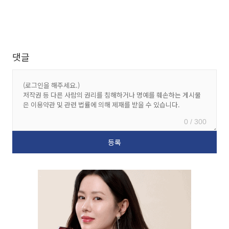
댓글
0 / 300