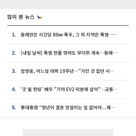
많이 본 뉴스
동해안은 시간당 80㎜ 폭우, 그 외 지역은 폭염…‘극과 극 날씨’
1.
[내일 날씨] 폭염 한풀 꺾여도 무더위 계속⋯동해안 이틀 연속 비
2.
임영웅, 어느덧 데뷔 10주년⋯"가진 것 없던 시절, 내 앞엔 20명의 팬뿐"
3.
'굿 윌 헌팅' 배우 "기아 EV2 덕분에 살아"…교통사고 후 안전성 극찬
4.
李대통령 “청년이 결혼 망설이는 일 없어야...제도상 불이익 조사”
5.