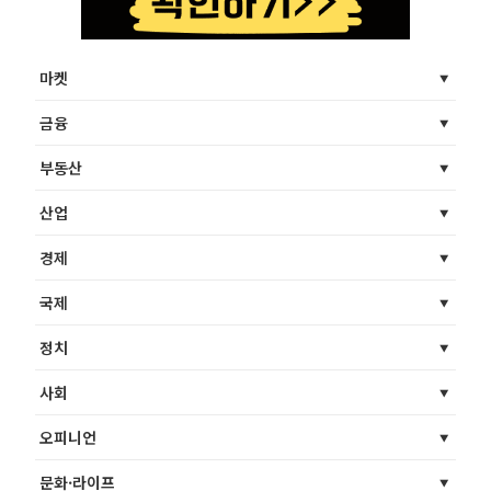
마켓
금융
부동산
산업
경제
국제
정치
사회
오피니언
문화·라이프