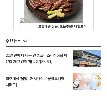
주요뉴스
22일 만에 다시 문 연 홈플러스…정상화 바
쁜데 재고 없어 ‘발동동’[가보니]
입추매직 '불발', 처서매직은 올까요? [해
시태그]