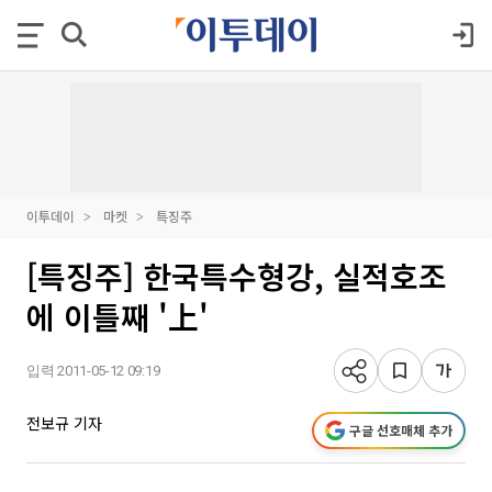
이투데이
마켓
특징주
[특징주] 한국특수형강, 실적호조
에 이틀째 '上'
입력 2011-05-12 09:19
전보규 기자
구글 선호매체 추가