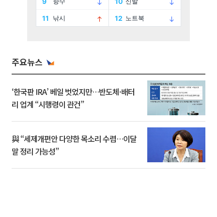
주요뉴스
‘한국판 IRA’ 베일 벗었지만…반도체·배터
리 업계 “시행령이 관건”
與 “세제개편안 다양한 목소리 수렴…이달
말 정리 가능성”