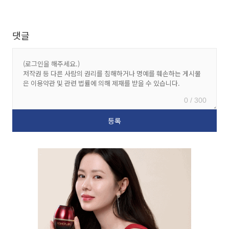
댓글
0 / 300