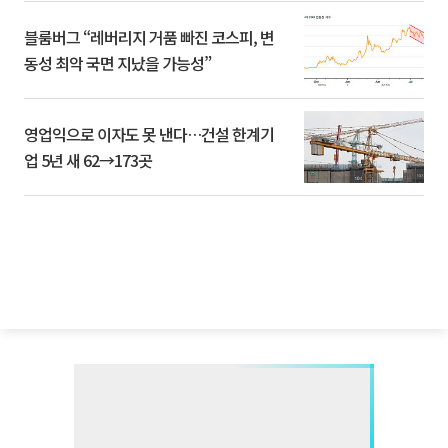
블룸버그 “레버리지 거품 빠진 코스피, 변
동성 최악 국면 지났을 가능성”
영업익으로 이자도 못 낸다…건설 한계기
업 5년 새 62→173곳