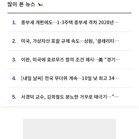
많이 본 뉴스
종부세 개편에도…1·3주택 종부세 격차 2028년부터 확대
1.
미국, 가상자산 포괄 규제 속도…상원, ‘클래리티법’ 9월 절차투표 추진
2.
이란, 미국에 호르무즈 합의 조건 제시…美 “경기 아직 안 끝나” [종합]
3.
[내일 날씨] 전국 무더위 계속…10일 낮 최고 34도 육박
4.
서경덕 교수, 김희철도 분노한 거꾸로 태극기⋯"엉터리는 아냐, 아쉬울 뿐"
5.