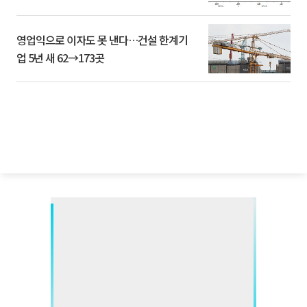
영업익으로 이자도 못 낸다…건설 한계기
업 5년 새 62→173곳