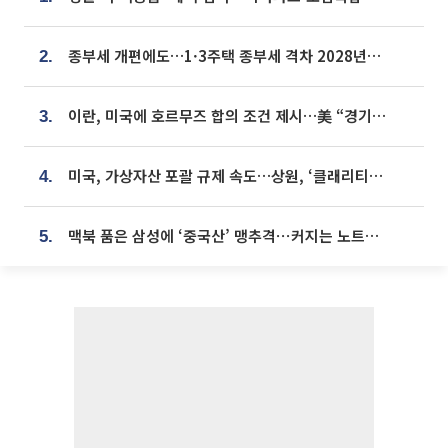
종부세 개편에도…1·3주택 종부세 격차 2028년부터 확대
2.
이란, 미국에 호르무즈 합의 조건 제시…美 “경기 아직 안 끝나” [종합]
3.
미국, 가상자산 포괄 규제 속도…상원, ‘클래리티법’ 9월 절차투표 추진
4.
맥북 품은 삼성에 ‘중국산’ 맹추격⋯커지는 노트북 OLED 시장
5.