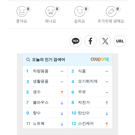
0
0
0
0
좋아요
화나요
슬퍼요
추가취재 원해요