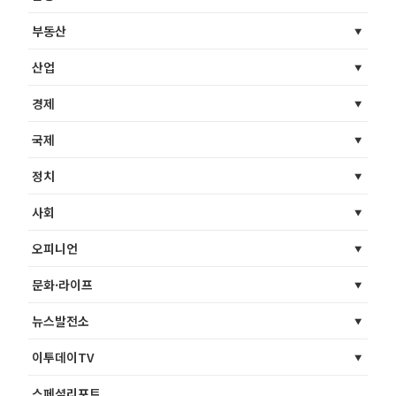
부동산
산업
경제
국제
정치
사회
오피니언
문화·라이프
뉴스발전소
이투데이TV
스페셜리포트