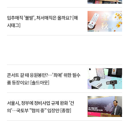
입추매직 '불발', 처서매직은 올까요? [해
시태그]
콘서트 갈 때 응원봉만?⋯'최애' 위한 필수
품 등장이오! [솔드아웃]
서울시, 정부에 정비사업 규제 완화 '건
의'⋯국토부 "협의 중" 입장만 [종합]