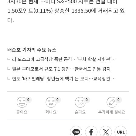
3시30분 현재 E-미니 S&P500 지수는 전일 대비
1.50포인트(0.11%) 상승한 1336.50에 거래되고 있
다.
배준호 기자의 주요 뉴스
러 모스크바 고급식당 폭탄 공격…‘부차 학살 지휘관’ 노렸나
일본 구마모토서 규모 7.1 강진…한국서도 진동 감지
인도 ‘바퀴벌레당’ 청년들에 백기 든 모디…교육장관 사퇴
0
0
0
0
좋아요
화나요
슬퍼요
추가취재 원해요