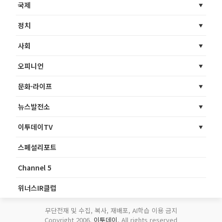
국제
정치
사회
오피니언
문화·라이프
뉴스발전소
이투데이TV
스페셜리포트
Channel 5
위너스IR클럽
무단전재 및 수집, 복사, 재배포, AI학습 이용 금지
Copyright 2006.
이투데이
. All rights reserved