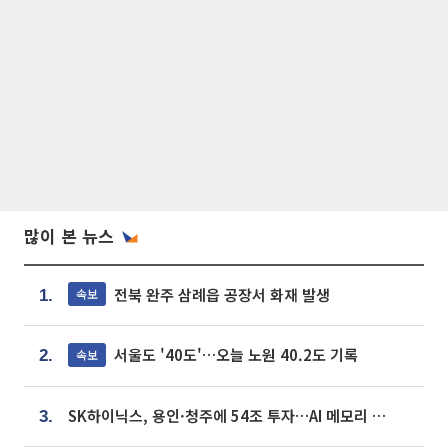
많이 본 뉴스
전북 완주 삼례읍 공장서 화재 발생
속보
1.
서울도 '40도'…오늘 노원 40.2도 기록
속보
2.
SK하이닉스, 용인·청주에 54조 투자…AI 메모리 생산기지 키운다
3.