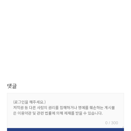
댓글
0 / 300