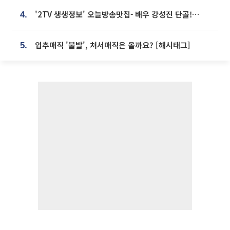
'2TV 생생정보' 오늘방송맛집- 배우 강성진 단골! 쌀국수ㆍ푸팟퐁 커리 맛집 '블○○○'
4.
입추매직 '불발', 처서매직은 올까요? [해시태그]
5.