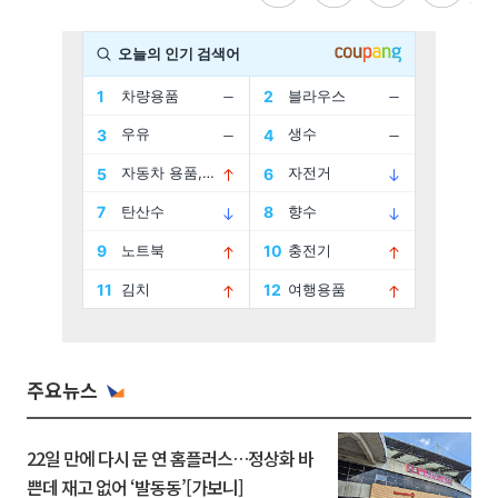
주요뉴스
22일 만에 다시 문 연 홈플러스…정상화 바
쁜데 재고 없어 ‘발동동’[가보니]