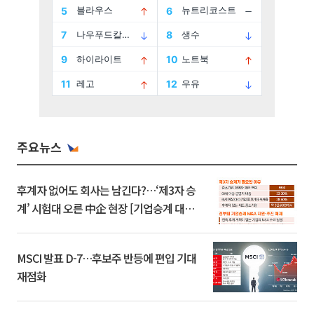
주요뉴스
후계자 없어도 회사는 남긴다?…‘제3자 승
계’ 시험대 오른 中企 현장 [기업승계 대전
환]
MSCI 발표 D-7…후보주 반등에 편입 기대
재점화