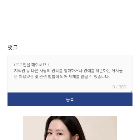
댓글
0 / 300