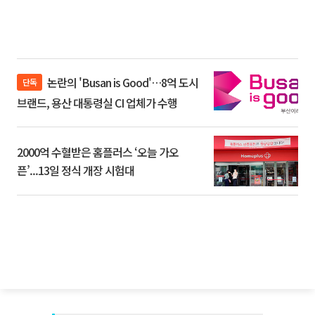
논란의 'Busan is Good'…8억 도시
단독
브랜드, 용산 대통령실 CI 업체가 수행
2000억 수혈받은 홈플러스 ‘오늘 가오
픈’...13일 정식 개장 시험대