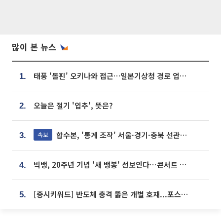
많이 본 뉴스
태풍 '돌핀' 오키나와 접근…일본기상청 경로 업데이트
1.
오늘은 절기 '입추', 뜻은?
2.
합수본, '통계 조작' 서울·경기·충북 선관위 등 추가 압수수색
속보
3.
빅뱅, 20주년 기념 '새 뱅봉' 선보인다⋯콘서트 앞두고 팝업 개최
4.
[증시키워드] 반도체 충격 뚫은 개별 호재...포스코퓨처엠·에코프로·한화솔루션 '눈길'
5.