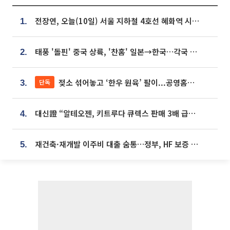
전장연, 오늘(10일) 서울 지하철 4호선 혜화역 시위…1호선 용산역 무정차
1.
태풍 '돌핀' 중국 상륙, '찬홈' 일본→한국…각국 기상청 예상 경로는?
2.
젖소 섞어놓고 ‘한우 원육’ 팔이...공영홈쇼핑 표기·검증 구멍
단독
3.
대신證 “알테오젠, 키트루다 큐렉스 판매 3배 급증…목표가 41만원 상향”
4.
재건축·재개발 이주비 대출 숨통…정부, HF 보증 신설 추진
5.