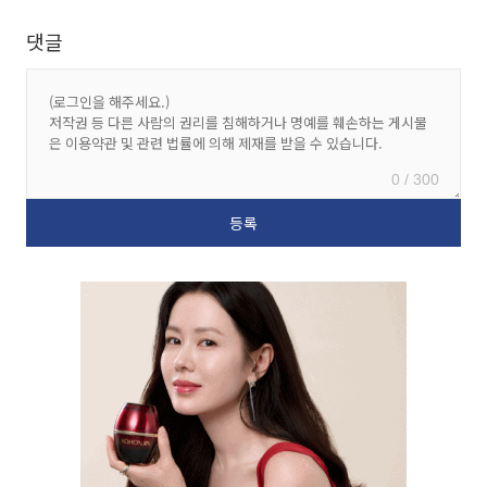
댓글
0 / 300