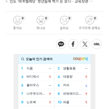
인도 ‘바퀴벌레당’ 청년들에 백기 든 모디…교육장관 사퇴
0
0
0
0
좋아요
화나요
슬퍼요
추가취재 원해요