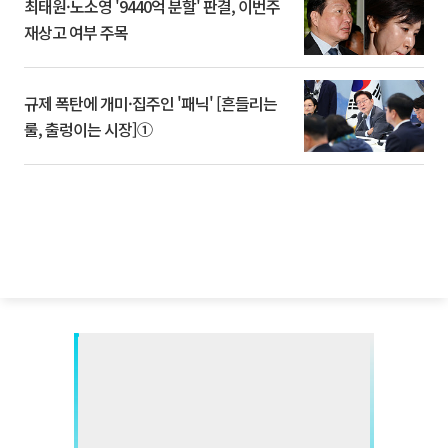
최태원·노소영 '9440억 분할' 판결, 이번주
재상고 여부 주목
규제 폭탄에 개미·집주인 '패닉' [흔들리는
룰, 출렁이는 시장]①