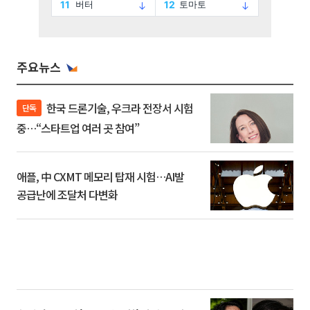
주요뉴스
한국 드론기술, 우크라 전장서 시험
단독
중…“스타트업 여러 곳 참여”
애플, 中 CXMT 메모리 탑재 시험…AI발
공급난에 조달처 다변화