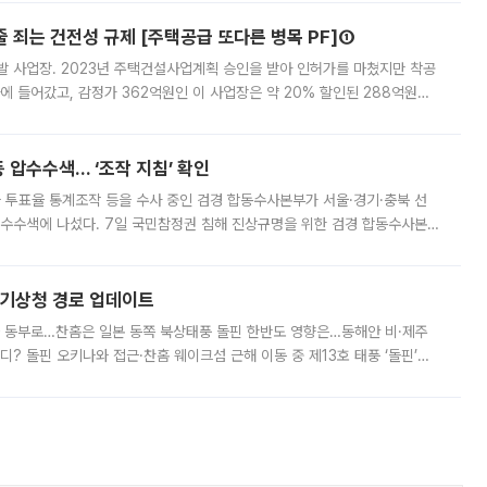
줄 죄는 건전성 규제 [주택공급 또다른 병목 PF]①
발 사업장. 2023년 주택건설사업계획 승인을 받아 인허가를 마쳤지만 착공
에 들어갔고, 감정가 362억원인 이 사업장은 약 20% 할인된 288억원에
 현재는 4차 공매를 위한 조건 협의가 진행 중이다. 수도권의 주요 주거 배
 압수수색… ‘조작 지침’ 확인
와 투표율 통계조작 등을 수사 중인 검경 합동수사본부가 서울·경기·충북 선
 압수수색에 나섰다. 7일 국민참정권 침해 진상규명을 위한 검경 합동수사본
추가 증거 확보를 위해 중앙선관위, 서울시·경기도·충청북도 선관위, 김포시
본기상청 경로 업데이트
국 동부로…찬홈은 일본 동쪽 북상태풍 돌핀 한반도 영향은…동해안 비·제주
디? 돌핀 오키나와 접근·찬홈 웨이크섬 근해 이동 중 제13호 태풍 ‘돌핀’이
 아마미 지방에 접근하고 있다. 돌핀은 오키나와 부근을 지난 뒤 동중국해