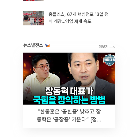
홈플러스, 67개 핵심점포 13일 정
식 개장…영업 재개 속도
뉴스발전소
“한동훈은 ‘공한증’ 낮추고 장
동혁은 ‘공장증’ 키운다” [정치
대학]