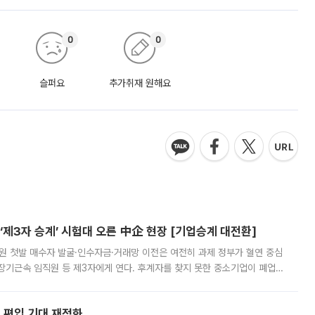
0
0
슬퍼요
추가취재 원해요
제3자 승계’ 시험대 오른 中企 현장 [기업승계 대전환]
지원 첫발 매수자 발굴·인수자금·거래망 이전은 여전히 과제 정부가 혈연 중심
장기근속 임직원 등 제3자에게 연다. 후계자를 찾지 못한 중소기업이 폐업
해 기술과 일자리를 남기도록 하겠다는 취지다. 다만 세금 감면만으로 거래를
에 편입 기대 재점화