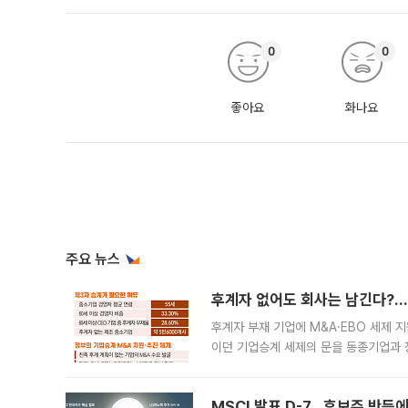
0
0
좋아요
화나요
주요 뉴스
후계자 없어도 회사는 남긴다?…‘
후계자 부재 기업에 M&A·EBO 세제 
이던 기업승계 세제의 문을 동종기업과 
대신 M&A나 임직원 인수(EBO)를 통
늘
MSCI 발표 D-7…후보주 반등