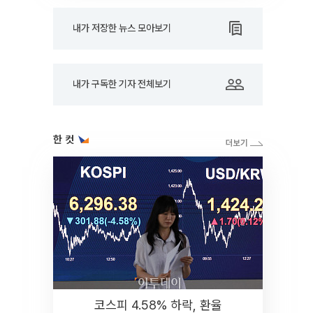
내가 저장한 뉴스 모아보기
내가 구독한 기자 전체보기
한 컷
코스피 4.58% 하락, 환율