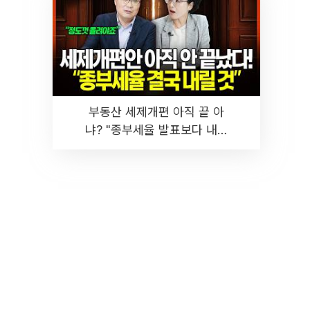
부동산 세제개편 아직 끝 아
냐? "종부세율 발표보다 내릴
것" 장기거주·양도세 전망 I 집
땅지성 I 김인만, 진미윤