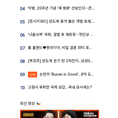
빅뱅, 20주년 기념 '새 뱅봉' 선보인다⋯콘서트 앞두고 팝업 개최
04
[증시키워드] 반도체 충격 뚫은 개별 호재...포스코퓨처엠·에코프로·한화솔루션 '눈길'
05
‘나솔사계’ 국화, 결별 후 재등장⋯첫인상 투표 휩쓸고 ‘인기녀’ 등극
06
톰 홀랜드♥젠데이아, 비밀 결혼 파티 포착⋯호텔 대관비만 9억
07
[특징주] 반도체 온기 탄 2차전지...삼성SDI, 장 초반 7% 넘게 껑충
08
논란의 'Busan is Good'…8억 도시브랜드, 용산 대통령실 CI 업체가 수행
09
단독
고점서 후퇴한 국제 금값…국내 금시세는?
10
최신 영상