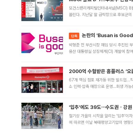
모건스탠리캐피털인터내셔널(MSCI) 8
쏠린다. 지난달 말 급락장으로 후보군의
가능성과 지수 추종 자금 유입 기대가 
논란의 'Busan is Go
단독
박형준 전 부산시장 재임 당시 추진된 부산
용산 대통령실 상징체계(CI) 개발에 참
도시브랜드 사업이 공개 이후 시민 공감
2000억 수혈받은 홈플러스 ‘오늘
67개 핵심 점포 재가동 위한 빌드업..
소 인력·압축 매장으로 운영…회생 가능성
영업을 시작한다. 핵심 점포 67개에는 
'입추'에도 39도⋯수도권ㆍ강원
절기상 가을의 시작을 알리는 ‘입추’이자
에 따르면 이날 북태평양고기압의 영향으
도, 낮 최고기온은 31~39도로, 전국