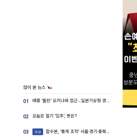
많이 본 뉴스
태풍 '돌핀' 오키나와 접근…일본기상청 경로 업데이트
01
오늘은 절기 '입추', 뜻은?
02
합수본, '통계 조작' 서울·경기·충북 선관위 등 추가 압수수색
03
속보