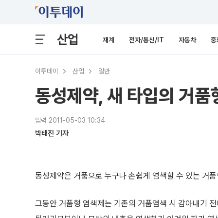
산업
재계
전자/통신/IT
자동차
중
이투데이
산업
일반
동성제약, 새 타입의 거품
입력 2011-05-03 10:34
박태진 기자
동성제약은 거품으로 누구나 손쉽게 염색할 수 있는 거품
그동안 거품형 염색제는 기존의 거품염색 시 감아내기 전