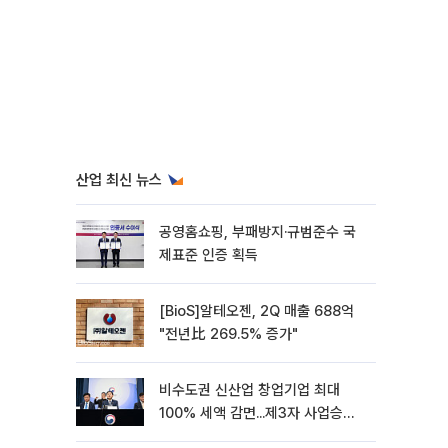
산업 최신 뉴스
공영홈쇼핑, 부패방지·규범준수 국
제표준 인증 획득
[BioS]알테오젠, 2Q 매출 688억
"전년比 269.5% 증가"
비수도권 신산업 창업기업 최대
100% 세액 감면...제3자 사업승계
특례 도입