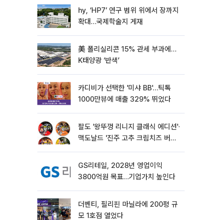
hy, ‘HP7’ 연구 범위 위에서 장까지
확대…국제학술지 게재
美 폴리실리콘 15% 관세 부과에…
K태양광 ‘반색’
카디비가 선택한 '미샤 BB'…틱톡
1000만뷰에 매출 329% 뛰었다
팔도 '왕뚜껑 리니지 클래식 에디션'·
맥도날드 '진주 고추 크림치즈 버거'
외[나왔다 신상]
GS리테일, 2028년 영업이익
3800억원 목표…기업가치 높인다
더벤티, 필리핀 마닐라에 200평 규
모 1호점 열었다