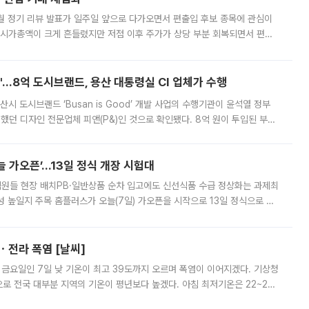
월 정기 리뷰 발표가 일주일 앞으로 다가오면서 편출입 후보 종목에 관심이
 시가총액이 크게 흔들렸지만 저점 이후 주가가 상당 부분 회복되면서 편입
다시 부각되고 있다. 7일 금융투자업계에 따르면 MSCI는 한국시간으로 오는
od'…8억 도시브랜드, 용산 대통령실 CI 업체가 수행
시 도시브랜드 ‘Busan is Good’ 개발 사업의 수행기관이 윤석열 정부
여했던 디자인 전문업체 피앤(P&)인 것으로 확인됐다. 8억 원이 투입된 부산
 부족과 디자인 정체성 논란에 휩싸였던 만큼, 사업 선정 과정과 결과물에
 가오픈’...13일 정식 개장 시험대
.직원들 현장 배치PB·일반상품 순차 입고에도 신선식품 수급 정상화는 과제최
 높일지 주목 홈플러스가 오늘(7일) 가오픈을 시작으로 13일 정식으로 재
직원들이 현장 배치되고, PB 상품과 함께 일반 상품 납품도 순차적으로 진행
ㆍ전라 폭염 [날씨]
 금요일인 7일 낮 기온이 최고 39도까지 오르며 폭염이 이어지겠다. 기상청
로 전국 대부분 지역의 기온이 평년보다 높겠다. 아침 최저기온은 22~27
 대부분 지역에 폭염특보가 발효된 가운데 최고체감온도는 35도 안팎까지 올라