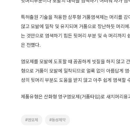
뒷머리부분이나 모발의 내측을 염색하기 어려워 자가 염
특허출원 기술을 적용한 삼푸형 거품염색제는 머리를 감
않고 모발에 밀착 및 유지되며 거품으로 장난하듯 머리에
는 것만으로 염색하기 힘든 뒷머리 부분 및 속 머리까지 
은 전했다.
염모제를 모발에 도포할 때 꼼꼼하게 빗질을 하지 않고 
형으로 거품이 모발에 밀착되므로 얼룩 없이 아름답게 염색
성의 뒷머리 부분도 도움을 받지 않고 아주 쉽게 염색할 수
제품유형은 산화형 영구염모제(거품타입)로 새치머리용과
#염모제
#동성제약