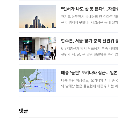
"인허가 나도 삽 못 뜬다"…자금
경기도 동두천시 송내동의 한 아파트 개
은 이뤄지지 못했다. 사업장은 공매 절차
3차 공매까지 진행됐으나 모두 유찰됐다.
후
합수본, 서울·경기·충북 선관위 등
6.3지방선거 당시 투표용지 부족 사태
관위와 시, 군, 구 단위 선관위를 추가
부(김태훈 서울중앙지검 3차장검사)는 
태풍 '돌핀' 오키나와 접근…일
태풍 돌핀 예상경로, 오키나와 지나 중
와 남해상 높은 물결현재 태풍 위치는 어
강한 세력을 유지한 채 일본 오키나와와
댓글