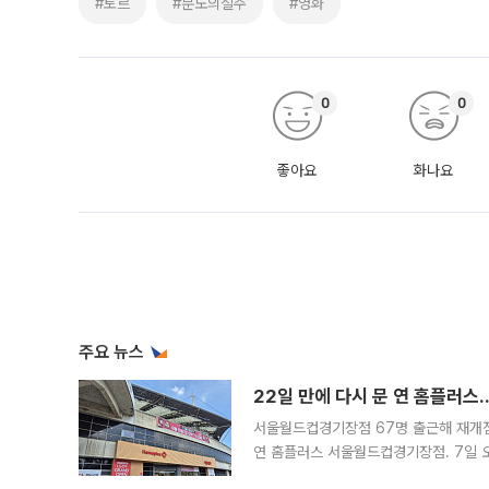
#토르
#분노의질주
#영화
0
0
좋아요
화나요
주요 뉴스
22일 만에 다시 문 연 홈플러스
서울월드컵경기장점 67명 출근해 재개점 
연 홈플러스 서울월드컵경기장점. 7일 
우유, 과일 같은 신선식품이 차근차근 자