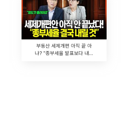
부동산 세제개편 아직 끝 아
냐? "종부세율 발표보다 내릴
것" 장기거주·양도세 전망 I 집
땅지성 I 김인만, 진미윤