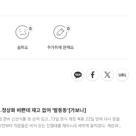
0
0
슬퍼요
추가취재 원해요
…정상화 바쁜데 재고 없어 ‘발동동’[가보니]
준비 신선식품 등 순차 입고…13일 정식 개장 목표 22일 만에 다시 문을
오전부터 직원들은 비어 있는 진열대를 채우느라 바쁘게 움직였다. 계란과
리를 잡기 시작했지만, 매장 곳곳엔 여전히 텅 빈 매대가 먼저 눈에 들어왔