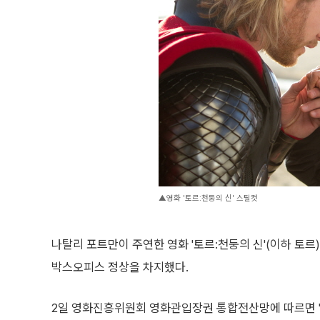
▲영화 '토르:천둥의 신' 스틸컷
나탈리 포트만이 주연한 영화 '토르:천둥의 신'(이하 토르
박스오피스 정상을 차지했다.
2일 영화진흥위원회 영화관입장권 통합전산망에 따르면 '