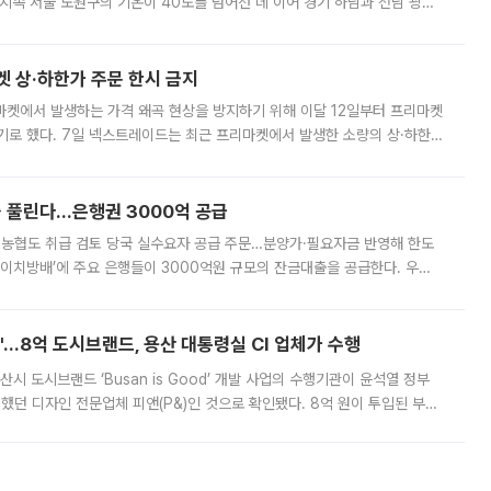
지속 서울 노원구의 기온이 40도를 넘어선 데 이어 경기 하남과 전남 광양
. 전국 대부분 지역에 폭염특보가 내려진 가운데 곳곳에서 39~40도 안팎
켓 상·하한가 주문 한시 금지
마켓에서 발생하는 가격 왜곡 현상을 방지하기 위해 이달 12일부터 프리마켓
기로 했다. 7일 넥스트레이드는 최근 프리마켓에서 발생한 소량의 상·하한
, 주문 오류로 인한 가격 급등락을 최소화하기 위한 비상 대응방안을 발표
 풀린다…은행권 3000억 공급
리·농협도 취급 검토 당국 실수요자 공급 주문…분양가·필요자금 반영해 한도
에이치방배’에 주요 은행들이 3000억원 규모의 잔금대출을 공급한다. 우리
하고 있어 향후 공급 규모가 늘어날 전망이다. 7일 금융권에 따르면 KB국
od'…8억 도시브랜드, 용산 대통령실 CI 업체가 수행
시 도시브랜드 ‘Busan is Good’ 개발 사업의 수행기관이 윤석열 정부
여했던 디자인 전문업체 피앤(P&)인 것으로 확인됐다. 8억 원이 투입된 부산
 부족과 디자인 정체성 논란에 휩싸였던 만큼, 사업 선정 과정과 결과물에