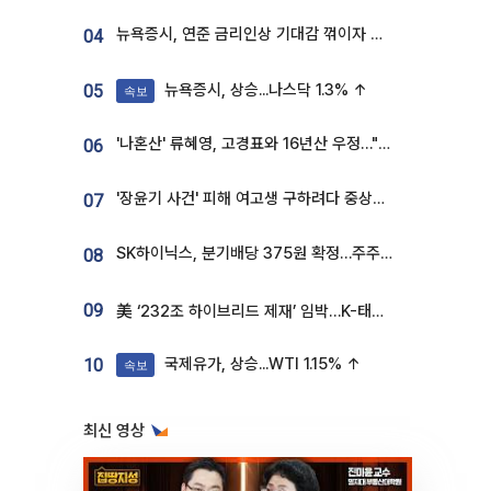
뉴욕증시, 연준 금리인상 기대감 꺾이자 상승...S&P500 사상 최고치 [종합]
04
뉴욕증시, 상승...나스닥 1.3% ↑
05
속보
'나혼산' 류혜영, 고경표와 16년산 우정…"자취방서 부모님과 마주쳐"
06
'장윤기 사건' 피해 여고생 구하려다 중상…고교생 의상자 지정
07
SK하이닉스, 분기배당 375원 확정…주주환원책 9월로 앞당겨 발표
08
09
美 ‘232조 하이브리드 제재’ 임박…K-태양광, 불확실성 털고 날개 다나
국제유가, 상승...WTI 1.15% ↑
10
속보
최신 영상