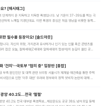
까요? [해시태그]
’의 단계까지 온 지독하고 지독한 폭염입니다. 낮 기온이 37~39도를 찍는 극
 선선하게 느껴질 지경인데요. 이번 폭염의 중심은 처음 영남을 비롯한 동쪽
 북서풍이 산맥을 넘어 영남 쪽으로 내려오면서 뜨겁고 건조해졌는데요.
 위한 필수품 등장이오! [솔드아웃]
합니다. 자신의 취향, 가치관과 유사하거나 인기 있는 인물 혹은 콘텐츠를
'가 자리 잡은 오늘, 잘파세대(Z세대와 알파세대의 합성어)의 눈길이 쏠린 곳은
리는 공연장. 응원봉만큼이나 눈에 띄는 게 있습니다. 공연이 시작되기
 '건의'⋯국토부 "협의 중" 입장만 [종합]
급 부족 원인진단 및 대책 관련 브리핑 서울시가 재개발·재건축을 통한 주택
비사업으로 인한 '이주 대란' 우려와 정부와의 정책 엇박자 논란에 대해 정
실장은 2031년까지 31만 가구 착공 목표에 차질이 없다는 입장이나,
·광양 40.2도…전국 '펄펄'
·광양 40.2도 전국 대부분 폭염특보…체감온도도 곳곳 38도 넘어 8일 동해