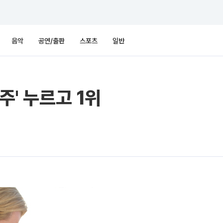
음악
공연/출판
스포츠
일반
주' 누르고 1위