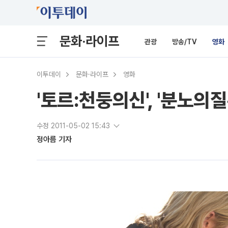
문화·라이프
관광
방송/TV
영화
이투데이
문화·라이프
영화
'토르:천둥의신', '분노의질
수정 2011-05-02 15:43
정아름 기자