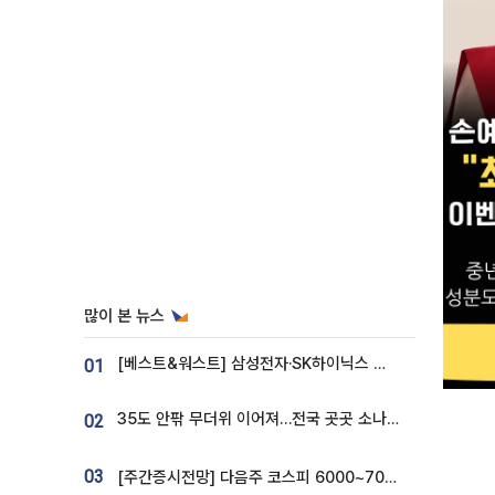
많이 본 뉴스
[베스트&워스트] 삼성전자·SK하이닉스 밀린 한 주…상상인증권은 85% 급등
01
35도 안팎 무더위 이어져…전국 곳곳 소나기 [오늘 날씨]
02
03
[주간증시전망] 다음주 코스피 6000~7000⋯“外人 수급은 정책이 변수”