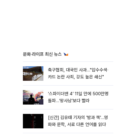
문화·라이프 최신 뉴스
축구협회, 대국민 사과…"압수수색·
카드 논란 사죄, 강도 높은 쇄신"
‘스파이더맨 4’ 11일 만에 500만명
돌파…‘왕사남’보다 빨라
[신간] 김유태 기자의 '밤과 책'…영
화와 문학, 서로 다른 언어를 읽다