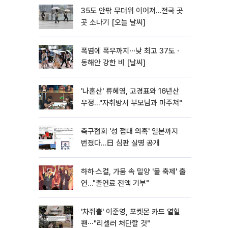
35도 안팎 무더위 이어져…전국 곳
곳 소나기 [오늘 날씨]
폭염에 폭우까지⋯낮 최고 37도ㆍ
동해안 강한 비 [날씨]
'나혼산' 류혜영, 고경표와 16년산
우정…"자취방서 부모님과 마주쳐"
축구협회 '성 접대 의혹' 일본까지
번졌다…日 심판 실명 공개
하하·스컬, 가뭄 속 밀양 '물 축제' 출
연…"출연료 전액 기부"
'차쥐뿔' 이준영, 포켓몬 카드 열혈
팬⋯"리셀러 처단할 것"