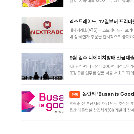
안 비 시작·내륙 소나기…무더위·열대야 
에서도 40도를 웃도는 기온이 관측됐다
의 극심한
넥스트레이드, 12일부터 프리마
대체거래소(ATS) 넥스트레이드가 프리
내 상·하한가 주문을 한시적으로 금지하
가 체결 사례와 관련해 설명자료를 내고
9월 입주 디에이치방배 잔금대출
KB·신한·하나 각각 1000억 배정…우
조정 9월 입주를 앞둔 서울 서초구 ‘디
은행과 NH농협은행도 대출 취급을 검토
민은행
논란의 'Busan is Go
단독
박형준 전 부산시장 재임 당시 추진된 부산
용산 대통령실 상징체계(CI) 개발에 참
도시브랜드 사업이 공개 이후 시민 공감