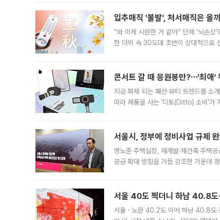
입추매직 '불발', 처서매직은 올
“와 이제 시원한 거 같아” 단체 ‘뇌손상
한 더위 속 30도대 초반이 상대적으로
지역에 있었습니다. 7월 말에는 서풍과
콘서트 갈 때 응원봉만?⋯'최애'
지금 화제 되는 패션·뷰티 트렌드를 소개
따라 제품을 사는 '디토(Ditto) 소비
어디일까요? 아이돌 콘서트 시작을 기다
서울시, 정부에 정비사업 규제 완화
명노준 주택실장, 재개발·재건축 주택공
공급 확대 방침을 거듭 강조한 가운데 정
면 반박하고 나섰다. 명노준 서울시 주택
서울 40도 찍더니 하남 40.8도
서울ㆍ노원 40.2도 이어 하남 40.8도