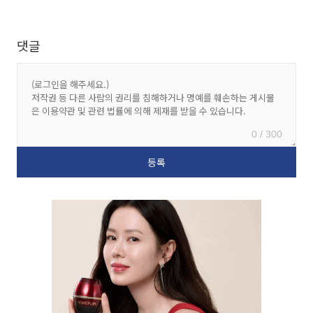
댓글
0 / 300