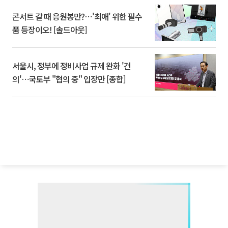
콘서트 갈 때 응원봉만?⋯'최애' 위한 필수
품 등장이오! [솔드아웃]
서울시, 정부에 정비사업 규제 완화 '건
의'⋯국토부 "협의 중" 입장만 [종합]