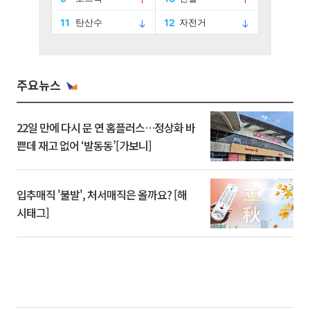
주요뉴스
22일 만에 다시 문 연 홈플러스…정상화 바
쁜데 재고 없어 ‘발동동’[가보니]
입추매직 '불발', 처서매직은 올까요? [해
시태그]