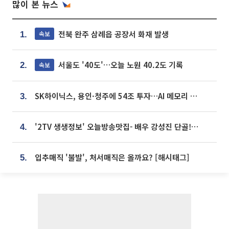
많이 본 뉴스
전북 완주 삼례읍 공장서 화재 발생
속보
1.
서울도 '40도'…오늘 노원 40.2도 기록
속보
2.
SK하이닉스, 용인·청주에 54조 투자…AI 메모리 생산기지 키운다
3.
'2TV 생생정보' 오늘방송맛집- 배우 강성진 단골! 쌀국수ㆍ푸팟퐁 커리 맛집 '블○○○'
4.
입추매직 '불발', 처서매직은 올까요? [해시태그]
5.