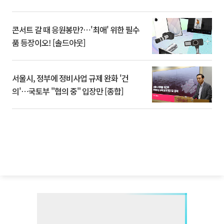
콘서트 갈 때 응원봉만?⋯'최애' 위한 필수
품 등장이오! [솔드아웃]
서울시, 정부에 정비사업 규제 완화 '건
의'⋯국토부 "협의 중" 입장만 [종합]