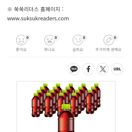
※ 쑥쑥리더스 홈페이지 :
www.suksukreaders.com
0
0
0
0
좋아요
화나요
슬퍼요
추가취재 원해요