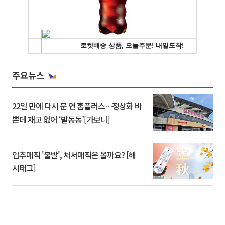
주요뉴스
22일 만에 다시 문 연 홈플러스…정상화 바
쁜데 재고 없어 ‘발동동’[가보니]
입추매직 '불발', 처서매직은 올까요? [해
시태그]