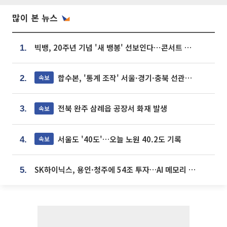
많이 본 뉴스
빅뱅, 20주년 기념 '새 뱅봉' 선보인다⋯콘서트 앞두고 팝업 개최
1.
합수본, '통계 조작' 서울·경기·충북 선관위 등 추가 압수수색
속보
2.
전북 완주 삼례읍 공장서 화재 발생
속보
3.
서울도 '40도'…오늘 노원 40.2도 기록
속보
4.
SK하이닉스, 용인·청주에 54조 투자…AI 메모리 생산기지 키운다
5.