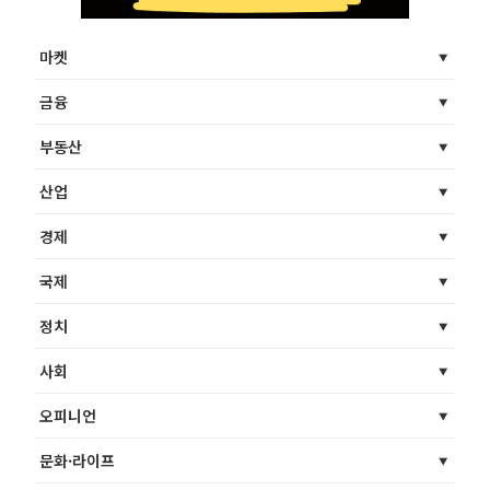
마켓
금융
부동산
산업
경제
국제
정치
사회
오피니언
문화·라이프