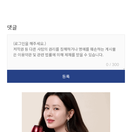
댓글
0 / 300