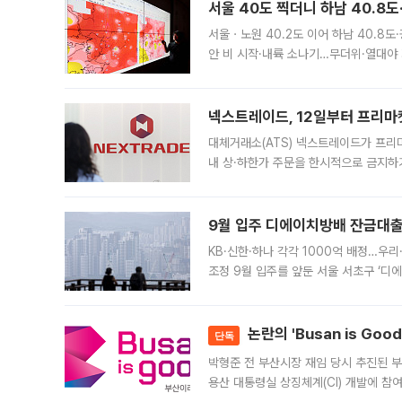
서울 40도 찍더니 하남 40.8도
서울ㆍ노원 40.2도 이어 하남 40.8도
안 비 시작·내륙 소나기…무더위·열대야 
에서도 40도를 웃도는 기온이 관측됐다
의 극심한
넥스트레이드, 12일부터 프리마
대체거래소(ATS) 넥스트레이드가 프리
내 상·하한가 주문을 한시적으로 금지하
가 체결 사례와 관련해 설명자료를 내고
9월 입주 디에이치방배 잔금대출
KB·신한·하나 각각 1000억 배정…우
조정 9월 입주를 앞둔 서울 서초구 ‘디
은행과 NH농협은행도 대출 취급을 검토
민은행
논란의 'Busan is Go
단독
박형준 전 부산시장 재임 당시 추진된 부산
용산 대통령실 상징체계(CI) 개발에 참
도시브랜드 사업이 공개 이후 시민 공감