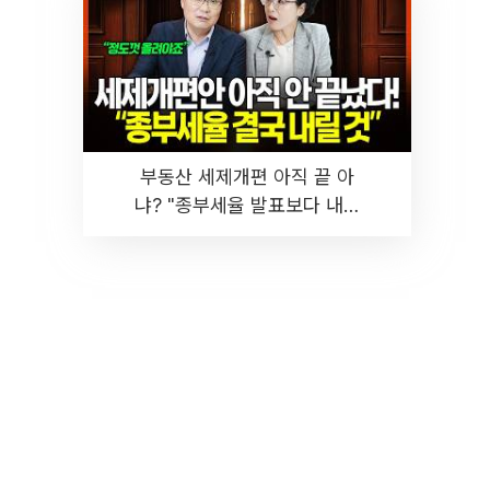
부동산 세제개편 아직 끝 아
냐? "종부세율 발표보다 내릴
것" 장기거주·양도세 전망 I 집
땅지성 I 김인만, 진미윤