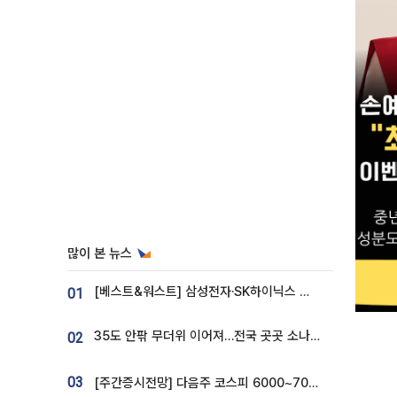
많이 본 뉴스
[베스트&워스트] 삼성전자·SK하이닉스 밀린 한 주…상상인증권은 85% 급등
01
35도 안팎 무더위 이어져…전국 곳곳 소나기 [오늘 날씨]
02
03
[주간증시전망] 다음주 코스피 6000~7000⋯“外人 수급은 정책이 변수”