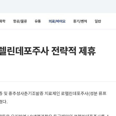
화학
항공/물류
유통
의료/바이오
중기/벤처
일반
로렐린데포주사 전략적 제휴
막증 및 중추성사춘기조발증 치료제인 로렐린데포주사(성분 류프
혔다.