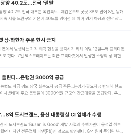
·광양 40.2도…전국 '펄펄'
·광양 40.2도 전국 대부분 폭염특보…체감온도도 곳곳 38도 넘어 8일 동해
지속 서울 노원구의 기온이 40도를 넘어선 데 이어 경기 하남과 전남 광양
. 전국 대부분 지역에 폭염특보가 내려진 가운데 곳곳에서 39~40도 안팎
켓 상·하한가 주문 한시 금지
마켓에서 발생하는 가격 왜곡 현상을 방지하기 위해 이달 12일부터 프리마켓
기로 했다. 7일 넥스트레이드는 최근 프리마켓에서 발생한 소량의 상·하한
, 주문 오류로 인한 가격 급등락을 최소화하기 위한 비상 대응방안을 발표
 풀린다…은행권 3000억 공급
리·농협도 취급 검토 당국 실수요자 공급 주문…분양가·필요자금 반영해 한도
에이치방배’에 주요 은행들이 3000억원 규모의 잔금대출을 공급한다. 우리
하고 있어 향후 공급 규모가 늘어날 전망이다. 7일 금융권에 따르면 KB국
od'…8억 도시브랜드, 용산 대통령실 CI 업체가 수행
시 도시브랜드 ‘Busan is Good’ 개발 사업의 수행기관이 윤석열 정부
여했던 디자인 전문업체 피앤(P&)인 것으로 확인됐다. 8억 원이 투입된 부산
 부족과 디자인 정체성 논란에 휩싸였던 만큼, 사업 선정 과정과 결과물에