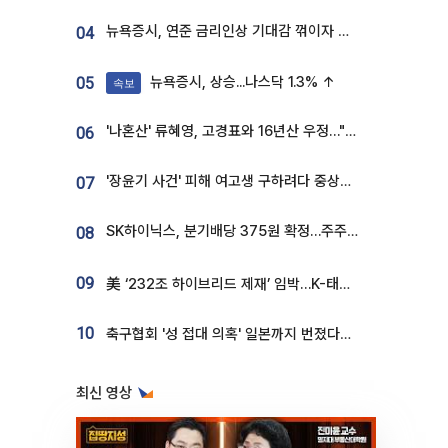
뉴욕증시, 연준 금리인상 기대감 꺾이자 상승...S&P500 사상 최고치 [종합]
04
뉴욕증시, 상승...나스닥 1.3% ↑
05
속보
'나혼산' 류혜영, 고경표와 16년산 우정…"자취방서 부모님과 마주쳐"
06
'장윤기 사건' 피해 여고생 구하려다 중상…고교생 의상자 지정
07
SK하이닉스, 분기배당 375원 확정…주주환원책 9월로 앞당겨 발표
08
09
美 ‘232조 하이브리드 제재’ 임박…K-태양광, 불확실성 털고 날개 다나
10
축구협회 '성 접대 의혹' 일본까지 번졌다…日 심판 실명 공개
최신 영상