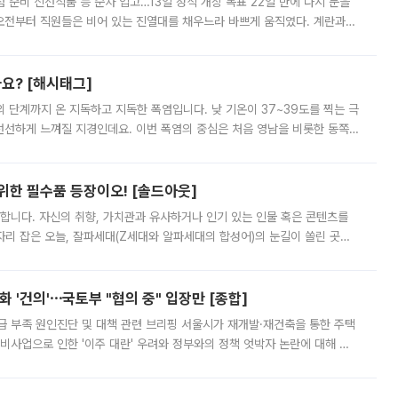
준비 신선식품 등 순차 입고…13일 정식 개장 목표 22일 만에 다시 문을
오전부터 직원들은 비어 있는 진열대를 채우느라 바쁘게 움직였다. 계란과
리를 잡기 시작했지만, 매장 곳곳엔 여전히 텅 빈 매대가 먼저 눈에 들어왔
까요? [해시태그]
’의 단계까지 온 지독하고 지독한 폭염입니다. 낮 기온이 37~39도를 찍는 극
 선선하게 느껴질 지경인데요. 이번 폭염의 중심은 처음 영남을 비롯한 동쪽
 북서풍이 산맥을 넘어 영남 쪽으로 내려오면서 뜨겁고 건조해졌는데요.
 위한 필수품 등장이오! [솔드아웃]
합니다. 자신의 취향, 가치관과 유사하거나 인기 있는 인물 혹은 콘텐츠를
'가 자리 잡은 오늘, 잘파세대(Z세대와 알파세대의 합성어)의 눈길이 쏠린 곳은
리는 공연장. 응원봉만큼이나 눈에 띄는 게 있습니다. 공연이 시작되기
 '건의'⋯국토부 "협의 중" 입장만 [종합]
급 부족 원인진단 및 대책 관련 브리핑 서울시가 재개발·재건축을 통한 주택
비사업으로 인한 '이주 대란' 우려와 정부와의 정책 엇박자 논란에 대해 정
실장은 2031년까지 31만 가구 착공 목표에 차질이 없다는 입장이나,