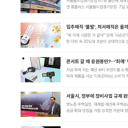
서울월드컵경기장점 67명 출근해 재개점 
연 홈플러스 서울월드컵경기장점. 7일 
우유, 과일 같은 신선식품이 차근차근 자
입추매직 '불발', 처서매직은 올
“와 이제 시원한 거 같아” 단체 ‘뇌손상
한 더위 속 30도대 초반이 상대적으로
지역에 있었습니다. 7월 말에는 서풍과
콘서트 갈 때 응원봉만?⋯'최애'
지금 화제 되는 패션·뷰티 트렌드를 소개
따라 제품을 사는 '디토(Ditto) 소비
어디일까요? 아이돌 콘서트 시작을 기다
서울시, 정부에 정비사업 규제 완화
명노준 주택실장, 재개발·재건축 주택공
공급 확대 방침을 거듭 강조한 가운데 정
면 반박하고 나섰다. 명노준 서울시 주택