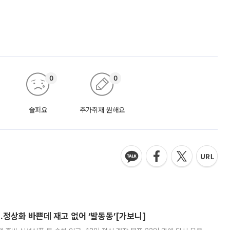
0
0
슬퍼요
추가취재 원해요
…정상화 바쁜데 재고 없어 ‘발동동’[가보니]