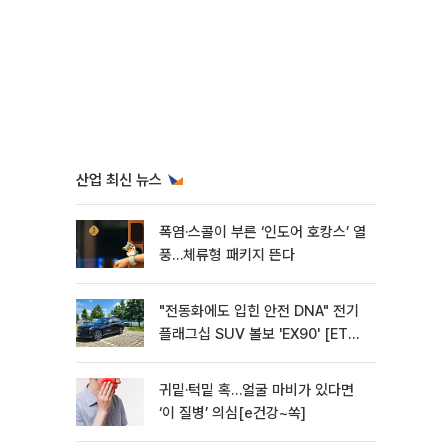
산업 최신 뉴스
폭염·스콜이 부른 ‘인도어 호캉스’ 열
풍…체류형 패키지 뜬다
"전동화에도 입힌 안전 DNA" 전기
플래그십 SUV 볼보 'EX90' [ET의
모빌리티]
귀밑·턱밑 혹…얼굴 마비가 있다면
‘이 질병’ 의심[e건강~쏙]