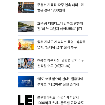
주유소 기름값 12주 연속 내려…휘
발유·경유 1800원대
효율·AI 더했다…더 강하고 알뜰해
진 ‘더 뉴 그랜저 하이브리드’ [ET의
모빌리티]
입추 지나도 계속되는 폭염…식음료
업계, ‘늦더위 잡기’ 전력 투구
여름철 마른기침, 냉방병‧감기 아닌
천식일 수도 [e건강~쏙]
‘집도 코칭 받으며 산다’…월급쟁이
부자들, ‘내집마련’ 신청 증가세
블루엘리펀트, 어펄마캐피탈서
1000억원 유치…글로벌 공략 속도