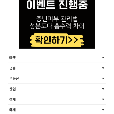
마켓
금융
부동산
산업
경제
국제