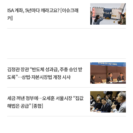
ISA 계좌, 5년마다 깨라고요? [이슈크래
커]
김정관 장관 “반도체 성과급, 주총 승인 받
도록”…상법·자본시장법 개정 시사
세금 꺼낸 정부에…오세훈 서울시장 “집값
해법은 공급” [종합]