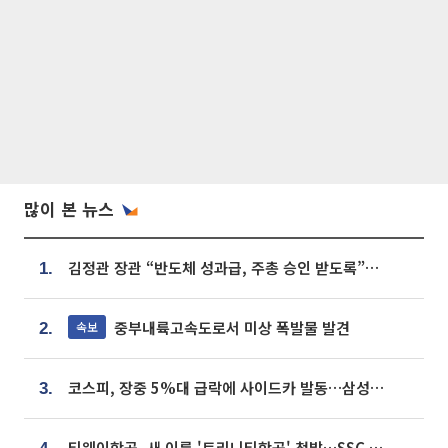
많이 본 뉴스
김정관 장관 “반도체 성과급, 주총 승인 받도록”…상법·자본시장법 개정 시사
1.
중부내륙고속도로서 미상 폭발물 발견
속보
2.
코스피, 장중 5%대 급락에 사이드카 발동…삼성·SK 동반 폭락
3.
티웨이항공, 새 이름 '트리니티항공' 첫발…SSC 전략 본격화