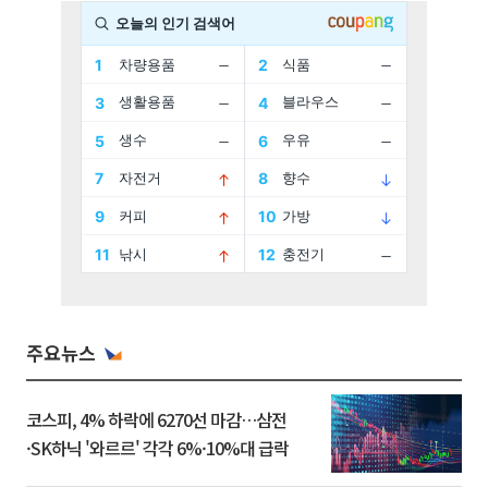
주요뉴스
코스피, 4% 하락에 6270선 마감…삼전
·SK하닉 '와르르' 각각 6%·10%대 급락