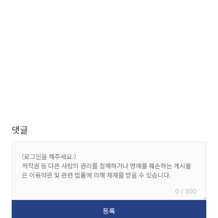
댓글
0 / 300