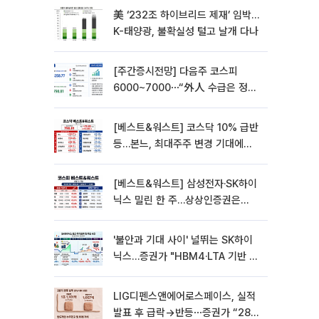
美 ‘232조 하이브리드 제재’ 임박…
K-태양광, 불확실성 털고 날개 다나
[주간증시전망] 다음주 코스피
6000~7000⋯“外人 수급은 정책
이 변수”
[베스트&워스트] 코스닥 10% 급반
등…본느, 최대주주 변경 기대에
270% 폭등
[베스트&워스트] 삼성전자·SK하이
닉스 밀린 한 주…상상인증권은
85% 급등
'불안과 기대 사이' 널뛰는 SK하이
닉스…증권가 "HBM4·LTA 기반 펀
터멘털 견고"
LIG디펜스앤에어로스페이스, 실적
발표 후 급락→반등⋯증권가 “28년