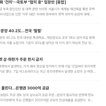
 '건의'⋯국토부 "협의 중" 입장만 [종합]
급 부족 원인진단 및 대책 관련 브리핑 서울시가 재개발·재건축을 통한 주택
비사업으로 인한 '이주 대란' 우려와 정부와의 정책 엇박자 논란에 대해 정
실장은 2031년까지 31만 가구 착공 목표에 차질이 없다는 입장이나,
·광양 40.2도…전국 '펄펄'
·광양 40.2도 전국 대부분 폭염특보…체감온도도 곳곳 38도 넘어 8일 동해
지속 서울 노원구의 기온이 40도를 넘어선 데 이어 경기 하남과 전남 광양
. 전국 대부분 지역에 폭염특보가 내려진 가운데 곳곳에서 39~40도 안팎
켓 상·하한가 주문 한시 금지
마켓에서 발생하는 가격 왜곡 현상을 방지하기 위해 이달 12일부터 프리마켓
기로 했다. 7일 넥스트레이드는 최근 프리마켓에서 발생한 소량의 상·하한
, 주문 오류로 인한 가격 급등락을 최소화하기 위한 비상 대응방안을 발표
 풀린다…은행권 3000억 공급
리·농협도 취급 검토 당국 실수요자 공급 주문…분양가·필요자금 반영해 한도
에이치방배’에 주요 은행들이 3000억원 규모의 잔금대출을 공급한다. 우리
하고 있어 향후 공급 규모가 늘어날 전망이다. 7일 금융권에 따르면 KB국