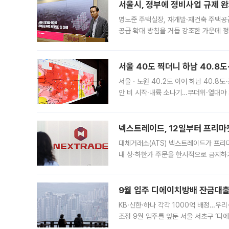
서울시, 정부에 정비사업 규제 완화
명노준 주택실장, 재개발·재건축 주택공
공급 확대 방침을 거듭 강조한 가운데 정
면 반박하고 나섰다. 명노준 서울시 주택
서울 40도 찍더니 하남 40.8도
서울ㆍ노원 40.2도 이어 하남 40.8도
안 비 시작·내륙 소나기…무더위·열대야 
에서도 40도를 웃도는 기온이 관측됐다
의 극심한
넥스트레이드, 12일부터 프리마
대체거래소(ATS) 넥스트레이드가 프리
내 상·하한가 주문을 한시적으로 금지하
가 체결 사례와 관련해 설명자료를 내고
9월 입주 디에이치방배 잔금대출
KB·신한·하나 각각 1000억 배정…우
조정 9월 입주를 앞둔 서울 서초구 ‘디
은행과 NH농협은행도 대출 취급을 검토