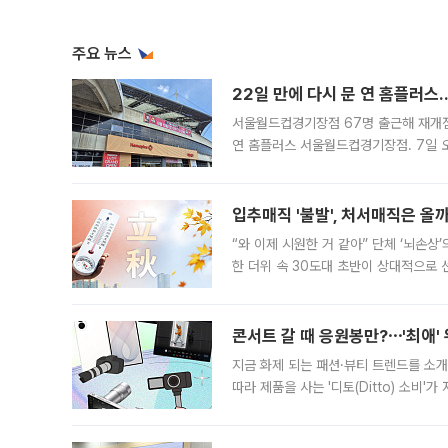
주요 뉴스
22일 만에 다시 문 연 홈플러스
서울월드컵경기장점 67명 출근해 재개점 
연 홈플러스 서울월드컵경기장점. 7일 
우유, 과일 같은 신선식품이 차근차근 자
입추매직 '불발', 처서매직은 올
“와 이제 시원한 거 같아” 단체 ‘뇌손상
한 더위 속 30도대 초반이 상대적으로
지역에 있었습니다. 7월 말에는 서풍과
콘서트 갈 때 응원봉만?⋯'최애'
지금 화제 되는 패션·뷰티 트렌드를 소개
따라 제품을 사는 '디토(Ditto) 소비
어디일까요? 아이돌 콘서트 시작을 기다