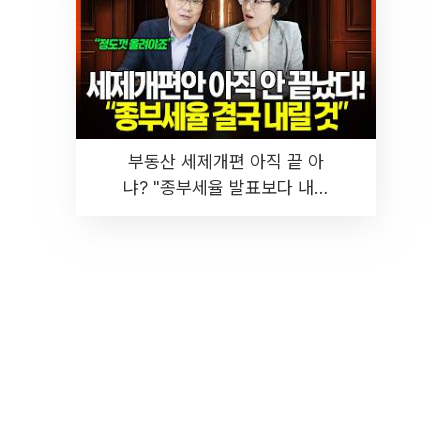
부동산 세제개편 아직 끝 아
냐? "종부세율 발표보다 내릴
것" 장기거주·양도세 전망 I 집
땅지성 I 김인만, 진미윤