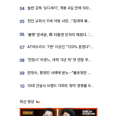
놀란 감독 '오디세이', 개봉 4일 만에 100만 돌파⋯'왕사남' 보다 빠르다
04
천안 교회서 11세 아동 사망…“침대에 묶여 있었다” 진술 확보
05
06
'불명' 문세윤, 故 터틀맨 빈자리 채웠다…'거북이' 눈물의 최종 우승
AT마드리드 ‘7번’ 이강인 “120% 쏟겠다”⋯시메오네 감독 “필요한 선수”
07
'전참시' 리센느, 데뷔 '3년 차' 첫 연말 무대 오른다⋯"그동안 섭외 안 와"
08
한정수, 황정민 사태에 분노⋯"불공정한 게임, 폭로자도 오픈 하라"
09
10대 건설사 브랜드 아파트 청약 경쟁률 9.85대 1…일반 단지의 4배
10
최신 영상