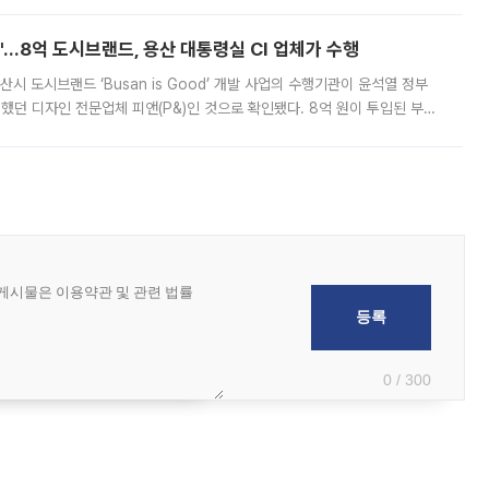
od'…8억 도시브랜드, 용산 대통령실 CI 업체가 수행
시 도시브랜드 ‘Busan is Good’ 개발 사업의 수행기관이 윤석열 정부
여했던 디자인 전문업체 피앤(P&)인 것으로 확인됐다. 8억 원이 투입된 부산
 부족과 디자인 정체성 논란에 휩싸였던 만큼, 사업 선정 과정과 결과물에
0 / 300