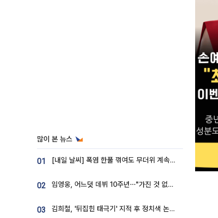
많이 본 뉴스
[내일 날씨] 폭염 한풀 꺾여도 무더위 계속⋯동해안 이틀 연속 비
01
임영웅, 어느덧 데뷔 10주년⋯"가진 것 없던 시절, 내 앞엔 20명의 팬뿐"
02
김희철, '뒤집힌 태극기' 지적 후 정치색 논란…"좌우 떠나 우리나라 국기"
03