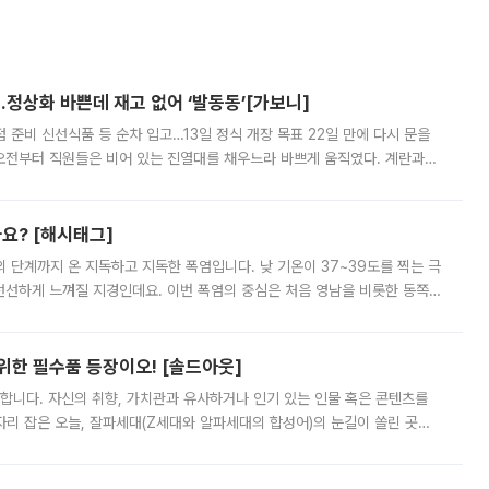
…정상화 바쁜데 재고 없어 ‘발동동’[가보니]
준비 신선식품 등 순차 입고…13일 정식 개장 목표 22일 만에 다시 문을
오전부터 직원들은 비어 있는 진열대를 채우느라 바쁘게 움직였다. 계란과
리를 잡기 시작했지만, 매장 곳곳엔 여전히 텅 빈 매대가 먼저 눈에 들어왔
까요? [해시태그]
’의 단계까지 온 지독하고 지독한 폭염입니다. 낮 기온이 37~39도를 찍는 극
 선선하게 느껴질 지경인데요. 이번 폭염의 중심은 처음 영남을 비롯한 동쪽
 북서풍이 산맥을 넘어 영남 쪽으로 내려오면서 뜨겁고 건조해졌는데요.
 위한 필수품 등장이오! [솔드아웃]
합니다. 자신의 취향, 가치관과 유사하거나 인기 있는 인물 혹은 콘텐츠를
'가 자리 잡은 오늘, 잘파세대(Z세대와 알파세대의 합성어)의 눈길이 쏠린 곳은
리는 공연장. 응원봉만큼이나 눈에 띄는 게 있습니다. 공연이 시작되기