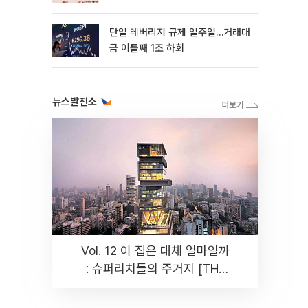
까지 튼튼”
단일 레버리지 규제 일주일…거래대
금 이틀째 1조 하회
뉴스발전소
Vol. 12 이 집은 대체 얼마일까
: 슈퍼리치들의 주거지 [THE
RARE]