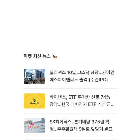
마켓 최신 뉴스
딜리셔스 10일 코스닥 상장…케이앤
에스아이앤씨도 출격 [주간IPO]
바이낸스, ETF 무기한 선물 74%
장악…한국 레버리지 ETF 거래 급
증 [e가상자산]
SK하이닉스, 분기배당 375원 확
정…주주환원책 9월로 앞당겨 발표