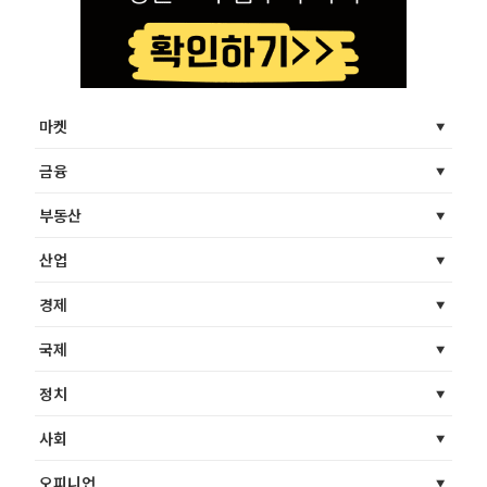
마켓
금융
부동산
산업
경제
국제
정치
사회
오피니언