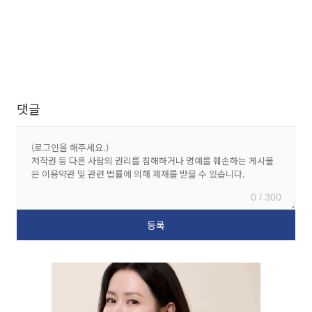
댓글
0 / 300