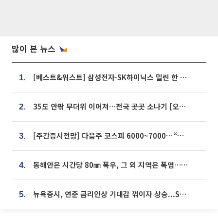
많이 본 뉴스
[베스트&워스트] 삼성전자·SK하이닉스 밀린 한 주…상상인증권은 85% 급등
1.
35도 안팎 무더위 이어져…전국 곳곳 소나기 [오늘 날씨]
2.
[주간증시전망] 다음주 코스피 6000~7000⋯“外人 수급은 정책이 변수”
3.
동해안은 시간당 80㎜ 폭우, 그 외 지역은 폭염…‘극과 극 날씨’
4.
뉴욕증시, 연준 금리인상 기대감 꺾이자 상승...S&P500 사상 최고치 [종합]
5.