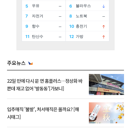
주요뉴스
22일 만에 다시 문 연 홈플러스…정상화 바
쁜데 재고 없어 ‘발동동’[가보니]
입추매직 '불발', 처서매직은 올까요? [해
시태그]