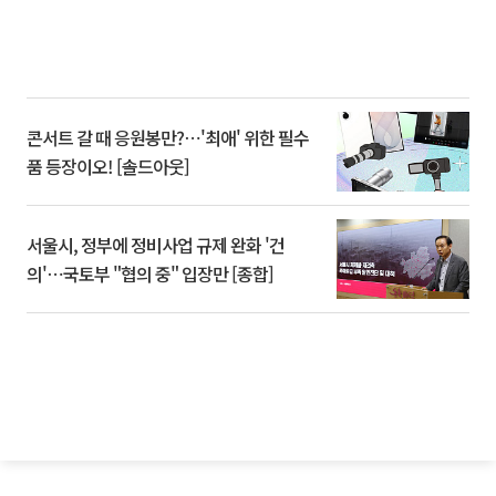
콘서트 갈 때 응원봉만?⋯'최애' 위한 필수
품 등장이오! [솔드아웃]
서울시, 정부에 정비사업 규제 완화 '건
의'⋯국토부 "협의 중" 입장만 [종합]