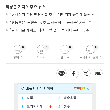
박상군 기자의 주요 뉴스
“삼성전자 하단 단단해질 것”⋯레버리지 규제에 쏠림 완화
“한동훈은 ‘공한증’ 낮추고 장동혁은 ‘공장증’ 키운다”
“골키퍼로 세워도 최선 다할 것”⋯맨시티 누네스, 주전 경쟁 각오
0
0
0
0
좋아요
화나요
슬퍼요
추가취재 원해요