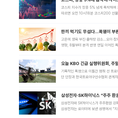
코스피 지수가 장중 5% 넘게 폭락하며
따르면 오전 10시18분 코스피200 
정지됐다. 발동 시점 당시 코스피200 선
록했다.
한끼 먹기도 무섭다...폭염이 부
고온에 생육 부진·출하량 감소…오이·참외
영향, 8월부터 본격 반영 연일 이어진 
고온에 취약한 시금치와 상추 등 잎채소뿐
오늘 KBO 긴급 실행위원회, 주
기록적인 폭염으로 이틀간 멈춰 선 프로야
단 단장과 한국프로야구선수협회 관계자가
5일 “최근 전국적으로 폭염이 지속되면
KBO리그와
삼성전자·SK하이닉스 “주주 환원
삼성전자와 SK하이닉스가 주주환원 강화 방안 마련에 나설
삼성전자는 로이터에 보낸 성명에서 “지