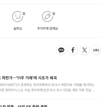
0
0
슬퍼요
추가취재 원해요
 하한가⋯‘11주 거래’에 시초가 왜곡
트레이드(NXT)가 운영하는 프리마켓에서 또다시 하한가로 거래를 개시하는
면 SK하이닉스는 이날 프리마켓(오전 8시~8시 50분) 개장 직후 전날 정
000원에 거래됐다. 거래량은 11주에 불과했으나, 최초 가격 결정이 기존 정
드카 발동…삼성·SK 동반 폭락