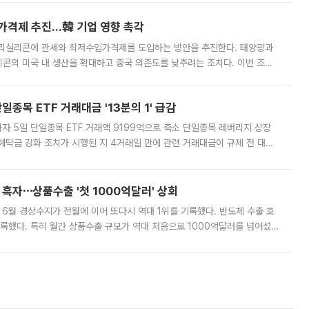
가격제 추진…韓 기업 영향 촉각
폴리실리콘에 관세와 최저수입가격제를 도입하는 방안을 추진한다. 태양광과
콘의 미국 내 생산을 확대하고 중국 의존도를 낮추려는 조치다. 이번 조처
쏠리고 있다. 5일(현지시간) 블룸버그통신에 따르면 미국 행정부 내에서는
종목 ETF 거래대금 '13분의 1' 급감
자 5일 단일종목 ETF 거래액 9199억으로 축소 단일종목 레버리지 상장
예탁금 강화 조치가 시행된 지 4거래일 만에 관련 거래대금이 규제 전 대비
거래소에 따르면 전날 코스피 시장 전체 거래대금은 25조2129억원을 기록
 흑자⋯상품수출 '첫 1000억달러' 상회
표 6월 경상수지가 전월에 이어 또다시 역대 1위를 기록했다. 반도체 수출 호
기록했다. 특히 월간 상품수출 규모가 역대 처음으로 1000억달러를 넘어섰
6월 국제수지(잠정)'에 따르면 6월 경상수지는 497억3000만달러 흑자로