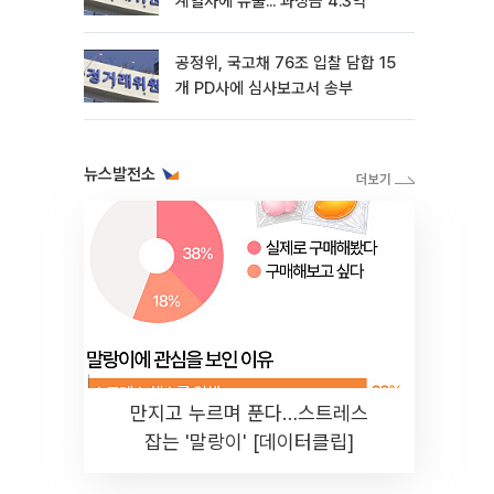
계열사에 유출... 과징금 4.3억
공정위, 국고채 76조 입찰 담합 15
개 PD사에 심사보고서 송부
뉴스발전소
만지고 누르며 푼다…스트레스
잡는 '말랑이' [데이터클립]