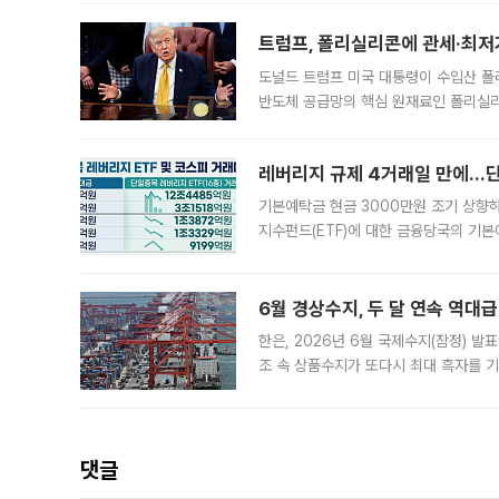
트럼프, 폴리실리콘에 관세·최저
도널드 트럼프 미국 대통령이 수입산 
반도체 공급망의 핵심 원재료인 폴리실리
로 한국 기업에 미칠 영향에도 관심이 
레버리지 규제 4거래일 만에…단일
기본예탁금 현금 3000만원 조기 상향하
지수펀드(ETF)에 대한 금융당국의 기본
13분의 1수준으로 급감했다. 6일 한국
한 가운데
6월 경상수지, 두 달 연속 역대급
한은, 2026년 6월 국제수지(잠정) 발
조 속 상품수지가 또다시 최대 흑자를 
다. 한국은행이 6일 발표한 '2026년 
집계됐다
댓글