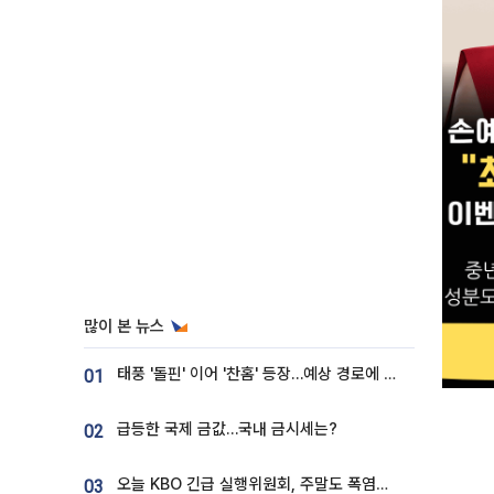
많이 본 뉴스
태풍 '돌핀' 이어 '찬홈' 등장…예상 경로에 한국 '한숨'
01
급등한 국제 금값…국내 금시세는?
02
오늘 KBO 긴급 실행위원회, 주말도 폭염취소 될까
03