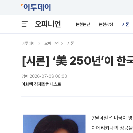
오피니언
논현논단
논현광장
시론
이투데이
오피니언
시론
[시론] ‘美 250년’이 
입력 2026-07-08 06:00
이화택 경제칼럼니스트
7월 4일은 미국이 
아메리카나의 성공을 