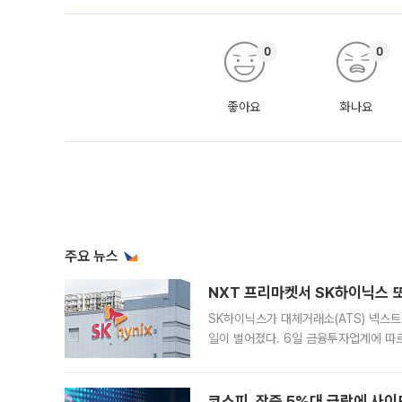
0
0
좋아요
화나요
주요 뉴스
NXT 프리마켓서 SK하이닉스 또
SK하이닉스가 대체거래소(ATS) 넥스
일이 벌어졌다. 6일 금융투자업계에 따르
규장 종가보다 29.98% 내린 116만8
규시장과 달
코스피, 장중 5%대 급락에 사이