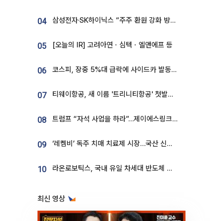
삼성전자·SK하이닉스 “주주 환원 강화 방안 마련”
04
[오늘의 IR] 고려아연ㆍ심텍ㆍ엘앤에프 등
05
코스피, 장중 5%대 급락에 사이드카 발동…삼성·SK 동반 폭락
06
티웨이항공, 새 이름 '트리니티항공' 첫발…SSC 전략 본격화
07
트럼프 “자석 사업을 하라”…제이에스링크, 비중국 영구자석 공급망 구축 속도
08
‘레켐비’ 독주 치매 치료제 시장…국산 신약 등장하나
09
라온로보틱스, 국내 유일 차세대 반도체 공정 로봇 개발 ‘고객사 테스트 진행’
10
최신 영상