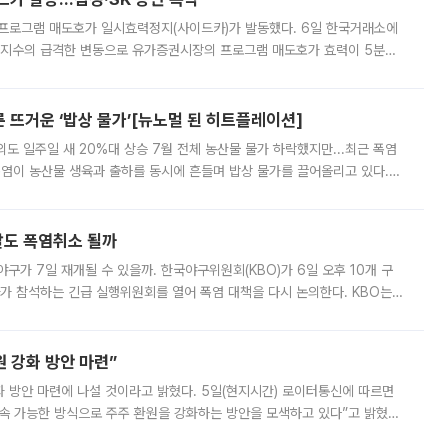
 프로그램 매도호가 일시효력정지(사이드카)가 발동했다. 6일 한국거래소에
선물지수의 급격한 변동으로 유가증권시장의 프로그램 매도호가 효력이 5분간
물지수는 전 거래일 종가 대비 52.48포인트(5.04%) 내린 987.24를 기
른 뜨거운 ‘밥상 물가’[뉴노멀 된 히트플레이션]
도 일주일 새 20%대 상승 7월 전체 농산물 물가 하락했지만...최근 폭염
폭염이 농산물 생육과 출하를 동시에 흔들며 밥상 물가를 끌어올리고 있다.
 아니라 오이와 참외, 브로콜리 가격까지 일주일 새 두 자릿수로 뛰었다.
말도 폭염취소 될까
구가 7일 재개될 수 있을까. 한국야구위원회(KBO)가 6일 오후 10개 구
 참석하는 긴급 실행위원회를 열어 폭염 대책을 다시 논의한다. KBO는
서 관람객과 선수단의 안전 위험 상황이 발생했다”며 5∼6일 예정됐던
 강화 방안 마련”
 것이라고 밝혔다. 5일(현지시간) 로이터통신에 따르면
속 가능한 방식으로 주주 환원을 강화하는 방안을 모색하고 있다”고 밝혔다.
그러면서 자세한 내용은 “조만간 공개할 예정”이라고 덧붙였다. SK하이닉스도 로이터에 전달한 성명에서 “연