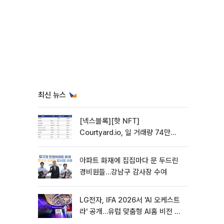
최신 뉴스
[넥스블록][핫 NFT]
Courtyard.io, 일 거래량 74만
5040달러… 바닥가 5달러
아파트 화재에 집집마다 문 두드린
경비원들…강남구 감사장 수여
LG전자, IFA 2026서 'AI 오케스트
라' 공개…유럽 맞춤형 AI홈 비전 제
시