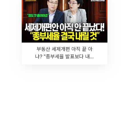
부동산 세제개편 아직 끝 아
냐? "종부세율 발표보다 내릴
것" 장기거주·양도세 전망 I 집
땅지성 I 김인만, 진미윤