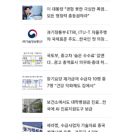
이 대통령 "경험 못한 극심한 폭염…
모든 행정력 총동원하라"
과기정통부·ETRI, ITU-T 자율주행
차 국제표준 주도…한국인 첫 의장
선임
국토부, 중고차 ‘숨은 수수료’ 없앤
다…광고 총액표시 의무화·중대 하
자시 계약해제
장기요양 재가급여 수급자 10명 중
7명 “건강 악화해도 집에서”
보건소에서도 대학병원급 진료…전
국에 AI 진료지원도구 보급
세라젬, 수급사업자 기술자료 중국