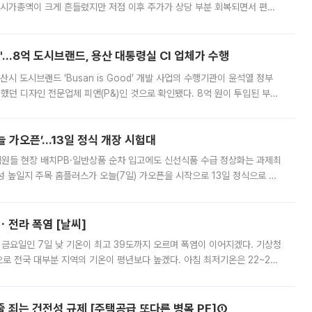
 시가총액이 크게 흔들렸지만 저점 이후 주가가 상당 부분 회복되면서 편입
다시 부각되고 있다. 7일 금융투자업계에 따르면 MSCI는 한국시간으로 오는
od'…8억 도시브랜드, 용산 대통령실 CI 업체가 수행
시 도시브랜드 ‘Busan is Good’ 개발 사업의 수행기관이 윤석열 정부
여했던 디자인 전문업체 피앤(P&)인 것으로 확인됐다. 8억 원이 투입된 부산
 부족과 디자인 정체성 논란에 휩싸였던 만큼, 사업 선정 과정과 결과물에
 가오픈’...13일 정식 개장 시험대
.직원들 현장 배치PB·일반상품 순차 입고에도 신선식품 수급 정상화는 과제최
 높일지 주목 홈플러스가 오늘(7일) 가오픈을 시작으로 13일 정식으로 재
직원들이 현장 배치되고, PB 상품과 함께 일반 상품 납품도 순차적으로 진행
ㆍ전라 폭염 [날씨]
 금요일인 7일 낮 기온이 최고 39도까지 오르며 폭염이 이어지겠다. 기상청
로 전국 대부분 지역의 기온이 평년보다 높겠다. 아침 최저기온은 22~27
 대부분 지역에 폭염특보가 발효된 가운데 최고체감온도는 35도 안팎까지 올라
줄 죄는 건전성 규제 [주택공급 또다른 병목 PF]①