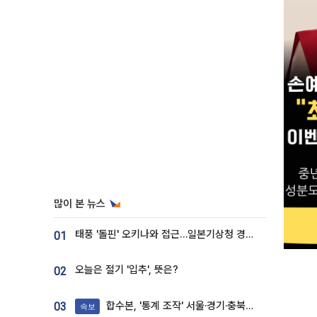
많이 본 뉴스
태풍 '돌핀' 오키나와 접근…일본기상청 경로 업데이트
01
오늘은 절기 '입추', 뜻은?
02
합수본, '통계 조작' 서울·경기·충북 선관위 등 추가 압수수색
03
속보