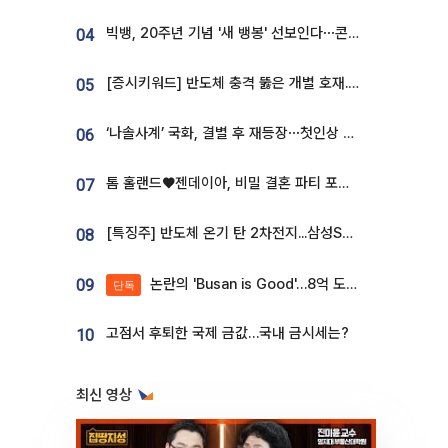
빅뱅, 20주년 기념 '새 뱅봉' 선보인다⋯콘서트 앞두고 팝업 개최
04
[증시키워드] 반도체 충격 뚫은 개별 호재...포스코퓨처엠·에코프로·한화솔루션 '눈길'
05
‘나솔사계’ 국화, 결별 후 재등장⋯첫인상 투표 휩쓸고 ‘인기녀’ 등극
06
톰 홀랜드♥젠데이아, 비밀 결혼 파티 포착⋯호텔 대관비만 9억
07
[특징주] 반도체 온기 탄 2차전지...삼성SDI, 장 초반 7% 넘게 껑충
08
논란의 'Busan is Good'…8억 도시브랜드, 용산 대통령실 CI 업체가 수행
09
단독
고점서 후퇴한 국제 금값…국내 금시세는?
10
최신 영상