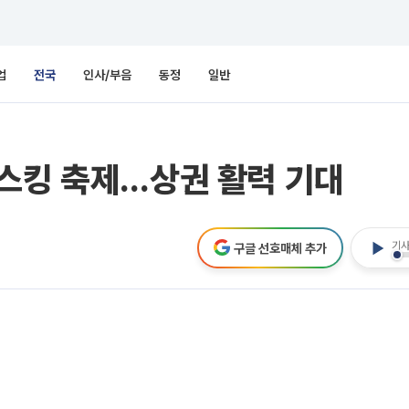
업
전국
인사/부음
동정
일반
버스킹 축제…상권 활력 기대
기사
구글 선호매체 추가