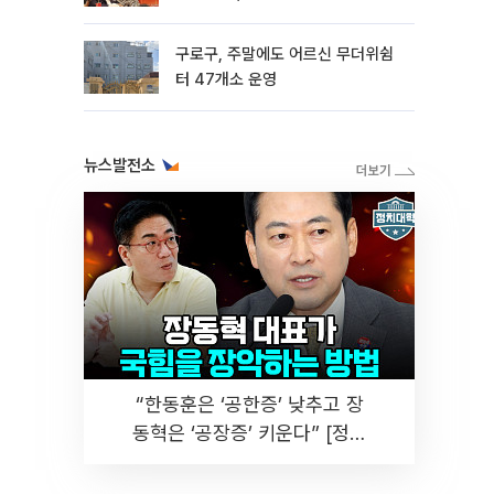
구로구, 주말에도 어르신 무더위쉼
터 47개소 운영
뉴스발전소
“한동훈은 ‘공한증’ 낮추고 장
동혁은 ‘공장증’ 키운다” [정치
대학]