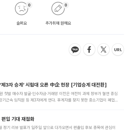
0
0
슬퍼요
추가취재 원해요
제3자 승계’ 시험대 오른 中企 현장 [기업승계 대전환]
지원 첫발 매수자 발굴·인수자금·거래망 이전은 여전히 과제 정부가 혈연 중심
장기근속 임직원 등 제3자에게 연다. 후계자를 찾지 못한 중소기업이 폐업
해 기술과 일자리를 남기도록 하겠다는 취지다. 다만 세금 감면만으로 거래를
에 편입 기대 재점화
월 정기 리뷰 발표가 일주일 앞으로 다가오면서 편출입 후보 종목에 관심이