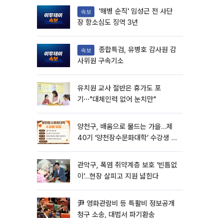
'해병 순직' 임성근 전 사단
속보
장 항소심도 징역 3년
종합특검, 유병호 감사원 감
속보
사위원 구속기소
유치원 교사 절반은 휴가도 포
기⋯"대체인력 없어 눈치만"
양천구, 배움으로 물드는 가을…제
40기 ‘양천장수문화대학’ 수강생 모
집
관악구, 폭염 취약계층 보호 ‘빈틈없
이’…현장 살피고 지원 넓힌다
尹 영화관람비 등 특활비 정보공개
청구 소송, 대법서 파기환송