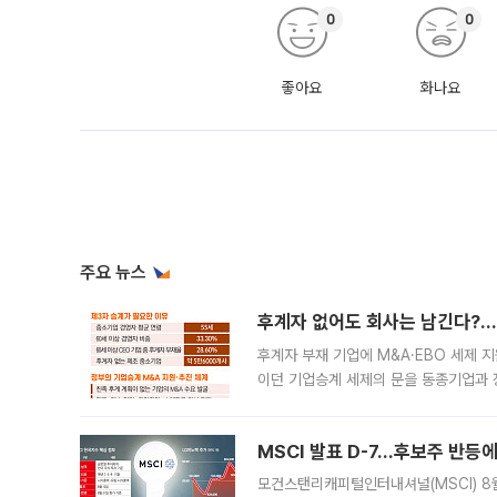
0
0
좋아요
화나요
주요 뉴스
후계자 없어도 회사는 남긴다?…‘
후계자 부재 기업에 M&A·EBO 세제 
이던 기업승계 세제의 문을 동종기업과 
대신 M&A나 임직원 인수(EBO)를 통
늘
MSCI 발표 D-7…후보주 반등
모건스탠리캐피털인터내셔널(MSCI) 8