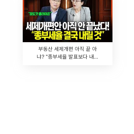
부동산 세제개편 아직 끝 아
냐? "종부세율 발표보다 내릴
것" 장기거주·양도세 전망 I 집
땅지성 I 김인만, 진미윤