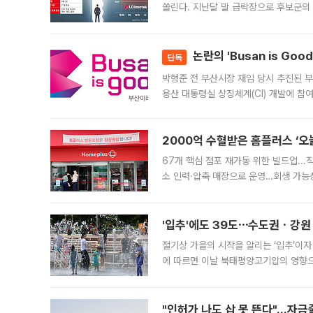
쏠린다. 지난달 말 급락장으로 후보군의
가능성과 지수 추종 자금 유입 기대가 
논란의 'Busan is Go
단독
박형준 전 부산시장 재임 당시 추진된 부산
용산 대통령실 상징체계(CI) 개발에 참
도시브랜드 사업이 공개 이후 시민 공감
2000억 수혈받은 홈플러스 ‘오늘
67개 핵심 점포 재가동 위한 빌드업..
소 인력·압축 매장으로 운영…회생 가능성
영업을 시작한다. 핵심 점포 67개에는 
'입추'에도 39도⋯수도권ㆍ강원
절기상 가을의 시작을 알리는 ‘입추’이자
에 따르면 이날 북태평양고기압의 영향으
도, 낮 최고기온은 31~39도로, 전국
"인허가 나도 삽 못 뜬다"…자금