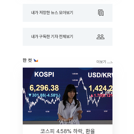
내가 저장한 뉴스 모아보기
내가 구독한 기자 전체보기
한 컷
코스피 4.58% 하락, 환율