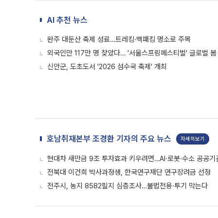
AI 추천 뉴스
완주 대둔산 축제 성료…트레킹·백패킹 명소로 주목
외국인만 117만 명 찾았다… '서울스프링페스티벌' 글로벌 봄
신안군, 도초도서 '2026 섬수국 축제' 개최
호남취재본부 조경환 기자의 주요 뉴스
자세히보기
현대차 새만금 9조 투자효과 키우려면…AI·로봇·수소 공공기
전북대 이건희 박사과정생, 한국연구재단 연구장려금 선정
전주시, 농지 8582필지 심층조사…불법전용·투기 막는다