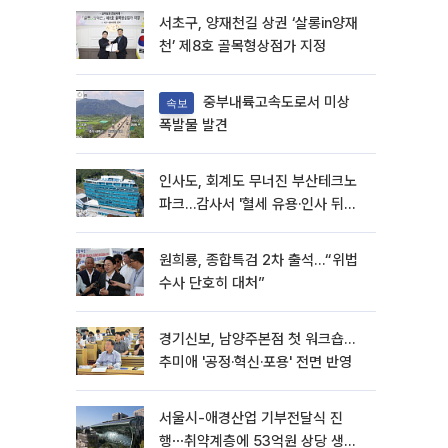
서초구, 양재천길 상권 ‘살롱in양재
천’ 제8호 골목형상점가 지정
중부내륙고속도로서 미상
속보
폭발물 발견
인사도, 회계도 무너진 부산테크노
파크…감사서 '혈세 유용·인사 뒤집
기' 적발
원희룡, 종합특검 2차 출석…“위법
수사 단호히 대처”
경기신보, 남양주본점 첫 워크숍…
추미애 '공정·혁신·포용' 전면 반영
서울시-애경산업 기부전달식 진
행⋯취약계층에 53억원 상당 생활