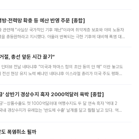
000원에 거래됐다. 거래량은 11주에 불과했으나, 최초 가격 결정이 기존 정
방·전력망 확충 등 예산 반영 주문 [종합]
과 관련해 "사실상 국가적인 기후 재난"이라며 취약계층 보호와 야외 노동자
정력을 총동원하라고 지시했다. 아울러 반복되는 극한 기후에 대비해 폭염 대응
영하는 방안도 검토하라고 주문했다. 이 대통령은 이날 폭염·가뭄 대
절, 총선 앞둔 시간 끌기”
 인터뷰 전날 네타냐후 “미국과 하마스 합의 초안 동의 안 해” 이란 놓고도
개 전선 현상 유지 노력 베냐민 네타냐후 이스라엘 총리가 미국 주도 평화위
스 간 무장해제 합의안을 반대한 지 하루 만에 하마스 정치국 고위 관리
' 상반기 경상수지 흑자 2000억달러 육박 [종합]
급'⋯상품수출도 첫 1000억달러대 여행수지도 두 달 연속 흑자 '역대 2
국내 경상수지가 유례없는 '반도체 수출' 날개를 달고 훨훨 날고 있다. 역대
경상수지 뿐 아니라 상반기 경상수지 흑자도 2000억달러에 근접하며 사상 최
말도 폭염취소 될까