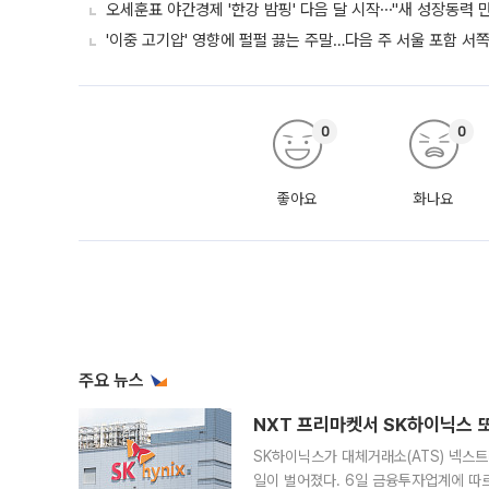
오세훈표 야간경제 '한강 밤핑' 다음 달 시작⋯"새 성장동력 만
'이중 고기압' 영향에 펄펄 끓는 주말…다음 주 서울 포함 서
0
0
좋아요
화나요
주요 뉴스
NXT 프리마켓서 SK하이닉스 또
SK하이닉스가 대체거래소(ATS) 넥스
일이 벌어졌다. 6일 금융투자업계에 따르