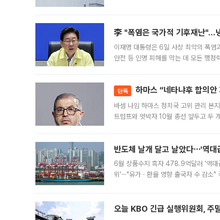
규장 종가보다 29.98% 내린 116만8
규시장과 달
李 "폭염은 국가적 기후재난"…냉
이재명 대통령은 6일 사상 최악의 폭염
안전 등 인명 피해를 막는 데 모든 행
인프라 확충 계획을 내년도 예산안에 반
하마스 “네타냐후 합의안 거
단독
바셈 나임 하마스 정치국 고위 관리 본지
트럼프와 엇박자 10월 총선 앞두고 두 
원회(BOP)와 팔레스타인 무장단체 하마
반도체 날개 달고 날았다⋯'역대급
6월 상품수지 흑자 478.9억달러 '역대
위'⋯"유가ㆍ환율 영향 출국자 수 감소" 
급 수출 호조가 매달 이어지면서 6월 
대 기
오늘 KBO 긴급 실행위원회, 주