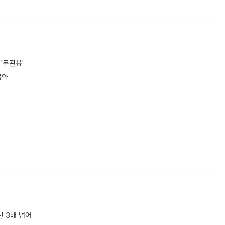
'무관용'
공약
년 3배 넘어