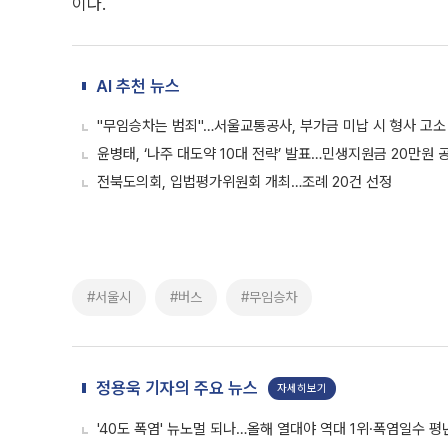
이다.
AI 추천 뉴스
"무임승차는 범죄"…서울교통공사, 부가금 미납 시 형사 고소 
윤병태, ‘나주 대도약 10대 전략’ 발표…민생지원금 20만원 
전북도의회, 입법평가위원회 개최…조례 20건 선정
#서울시
#버스
#무임승차
정용욱 기자의 주요 뉴스
자세히보기
'40도 폭염' 뉴노멀 되나…올해 열대야 역대 1위·폭염일수 평