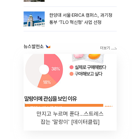
용품 지원
한양대 서울·ERICA 캠퍼스, 과기정
통부 ‘TLO 혁신형’ 사업 선정
뉴스발전소
만지고 누르며 푼다…스트레스
잡는 '말랑이' [데이터클립]