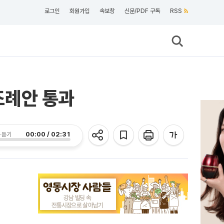
로그인
회원가입
속보창
신문/PDF 구독
RSS
조례안 통과
00:00 / 02:31
 듣기