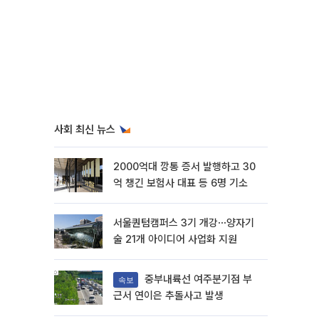
사회 최신 뉴스
2000억대 깡통 증서 발행하고 30
억 챙긴 보험사 대표 등 6명 기소
서울퀀텀캠퍼스 3기 개강⋯양자기
술 21개 아이디어 사업화 지원
중부내륙선 여주분기점 부
속보
근서 연이은 추돌사고 발생