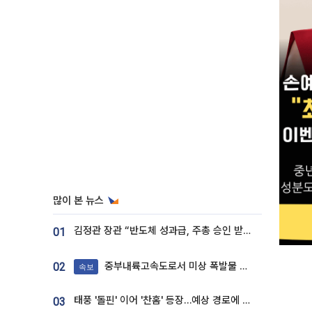
많이 본 뉴스
김정관 장관 “반도체 성과급, 주총 승인 받도록”…상법·자본시장법 개정 시사
01
중부내륙고속도로서 미상 폭발물 발견
02
속보
태풍 '돌핀' 이어 '찬홈' 등장…예상 경로에 한국 '한숨'
03