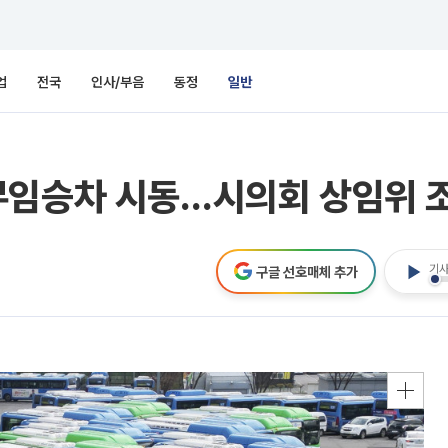
업
전국
인사/부음
동정
일반
무임승차 시동…시의회 상임위 
기사
구글 선호매체 추가