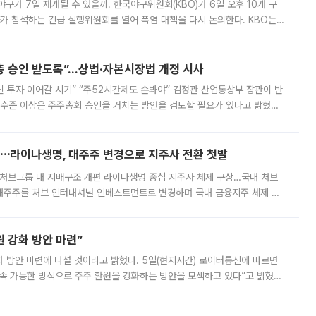
구가 7일 재개될 수 있을까. 한국야구위원회(KBO)가 6일 오후 10개 구
 참석하는 긴급 실행위원회를 열어 폭염 대책을 다시 논의한다. KBO는
서 관람객과 선수단의 안전 위험 상황이 발생했다”며 5∼6일 예정됐던
주총 승인 받도록”…상법·자본시장법 개정 시사
닌 투자 이어갈 시기” “주52시간제도 손봐야” 김정관 산업통상부 장관이 반
 수준 이상은 주주총회 승인을 거치는 방안을 검토할 필요가 있다고 밝혔다.
배구조와 주주권 강화 논의가 이어지는 가운데, 핵심 연구인력에 대한
⋯라이나생명, 대주주 변경으로 지주사 전환 첫발
처브그룹 내 지배구조 개편 라이나생명 중심 지주사 체제 구상…국내 처브
대주주를 처브 인터내셔널 인베스트먼트로 변경하며 국내 금융지주 체제 구
변경은 향후 국내 금융지주사를 설립해 계열 보험사들을 통합 관리하고 경영
 강화 방안 마련”
 것이라고 밝혔다. 5일(현지시간) 로이터통신에 따르면
속 가능한 방식으로 주주 환원을 강화하는 방안을 모색하고 있다”고 밝혔다.
그러면서 자세한 내용은 “조만간 공개할 예정”이라고 덧붙였다. SK하이닉스도 로이터에 전달한 성명에서 “연