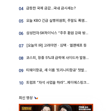
급등한 국제 금값…국내 금시세는?
04
오늘 KBO 긴급 실행위원회, 주말도 폭염취소 될까
05
삼성전자·SK하이닉스 “주주 환원 강화 방안 마련”
06
[오늘의 IR] 고려아연ㆍ심텍ㆍ엘앤에프 등
07
코스피, 장중 5%대 급락에 사이드카 발동…삼성·SK 동반 폭락
08
티웨이항공, 새 이름 '트리니티항공' 첫발…SSC 전략 본격화
09
트럼프 “자석 사업을 하라”…제이에스링크, 비중국 영구자석 공급망 구축 속도
10
최신 영상