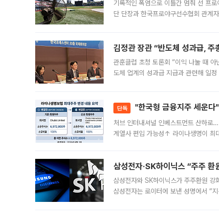
기록적인 폭염으로 이틀간 멈춰 선 프로야
단 단장과 한국프로야구선수협회 관계자가
5일 “최근 전국적으로 폭염이 지속되면
KBO리그와
김정관 장관 “반도체 성과급, 
관훈클럽 초청 토론회 “이익 나눌 때 아
도체 업계의 성과급 지급과 관련해 일정
최근 상법·자본시장법 개정으로 기업 지
"한국형 금융지주 세운다"
단독
처브 인터내셔널 인베스트먼트 산하로…
계열사 편입 가능성↑ 라이나생명이 최
축에 첫발을 내디뎠다. 이번 최대주주 
효
삼성전자·SK하이닉스 “주주 환원
삼성전자와 SK하이닉스가 주주환원 강화 방안 마련에 나설
삼성전자는 로이터에 보낸 성명에서 “지