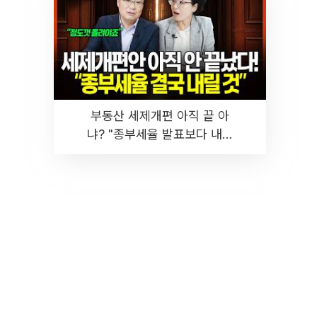
부동산 세제개편 아직 끝 아
냐? "종부세율 발표보다 내릴
것" 장기거주·양도세 전망 I 집
땅지성 I 김인만, 진미윤