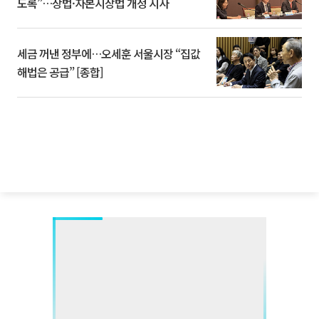
도록”…상법·자본시장법 개정 시사
세금 꺼낸 정부에…오세훈 서울시장 “집값
해법은 공급” [종합]