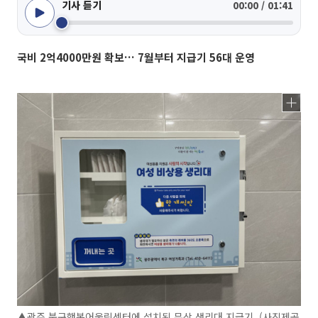
기사 듣기
00:00 / 01:41
국비 2억4000만원 확보… 7월부터 지급기 56대 운영
▲광주 북구행복어울림센터에 설치된 무상 생리대 지급기. (사진제공