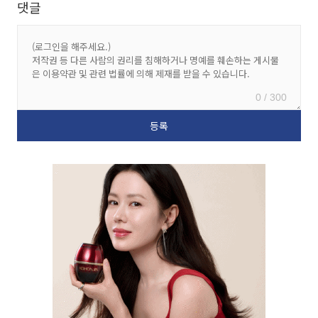
댓글
0 / 300