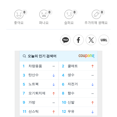
0
0
0
0
좋아요
화나요
슬퍼요
추가취재 원해요