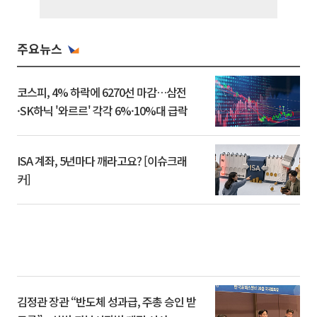
주요뉴스
코스피, 4% 하락에 6270선 마감…삼전
·SK하닉 '와르르' 각각 6%·10%대 급락
ISA 계좌, 5년마다 깨라고요? [이슈크래
커]
김정관 장관 “반도체 성과급, 주총 승인 받