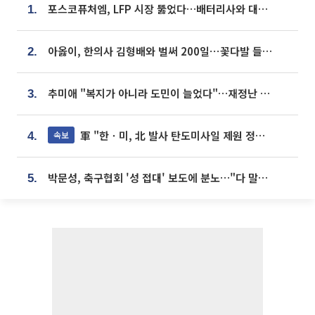
포스코퓨처엠, LFP 시장 뚫었다…배터리사와 대규모 장기 공급 합의
1.
아옳이, 한의사 김형배와 벌써 200일⋯꽃다발 들고 "프러포즈 아냐"
2.
추미애 "복지가 아니라 도민이 늘었다"…재정난 책임론 정면돌파
3.
軍 "한ㆍ미, 北 발사 탄도미사일 제원 정밀분석 중"
속보
4.
박문성, 축구협회 '성 접대' 보도에 분노…"다 말아먹으려고 작정했나"
5.