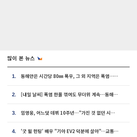
많이 본 뉴스
동해안은 시간당 80㎜ 폭우, 그 외 지역은 폭염…‘극과 극 날씨’
1.
[내일 날씨] 폭염 한풀 꺾여도 무더위 계속⋯동해안 이틀 연속 비
2.
임영웅, 어느덧 데뷔 10주년⋯"가진 것 없던 시절, 내 앞엔 20명의 팬뿐"
3.
'굿 윌 헌팅' 배우 "기아 EV2 덕분에 살아"…교통사고 후 안전성 극찬
4.