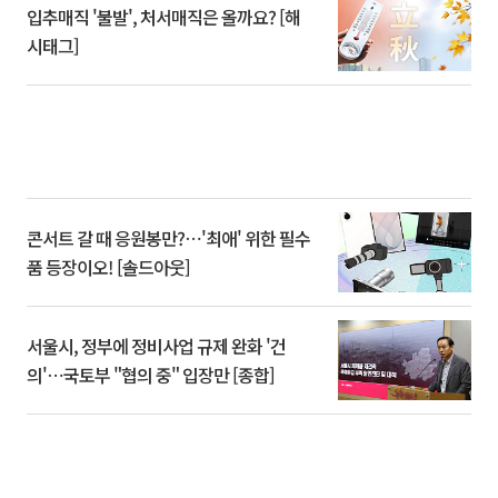
입추매직 '불발', 처서매직은 올까요? [해
시태그]
콘서트 갈 때 응원봉만?⋯'최애' 위한 필수
품 등장이오! [솔드아웃]
서울시, 정부에 정비사업 규제 완화 '건
의'⋯국토부 "협의 중" 입장만 [종합]