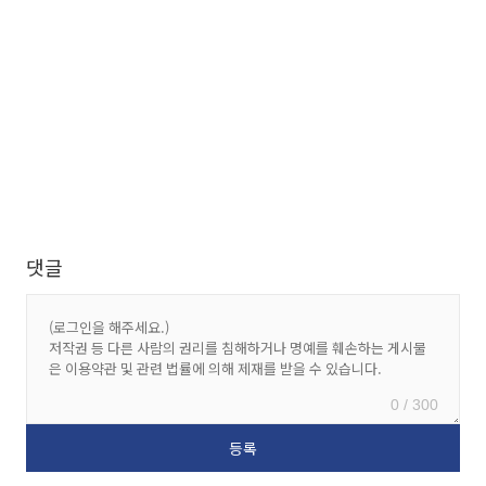
댓글
0 / 300