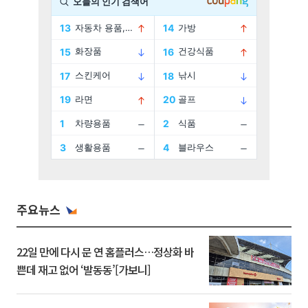
주요뉴스
22일 만에 다시 문 연 홈플러스…정상화 바
쁜데 재고 없어 ‘발동동’[가보니]