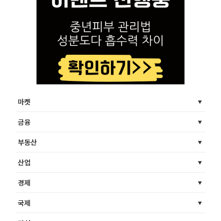
마켓
금융
부동산
산업
경제
국제