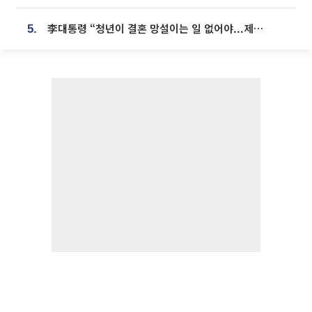
李대통령 “청년이 결혼 망설이는 일 없어야...제도상 불이익 조사”
5.