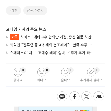
#마켓
#아시아증시
고대영 기자의 주요 뉴스
하마스 “네타냐후 합의안 거절, 총선 앞둔 시간 끌기”
단독
백악관 “전투함 등 4척 해외 건조해야”⋯한국 수주 기대
스페이스X 1차 '보호예수 해제' 임박⋯“주가 추가 하락 가능성”
0
0
0
0
좋아요
화나요
슬퍼요
추가취재 원해요