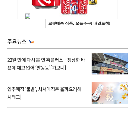
주요뉴스
22일 만에 다시 문 연 홈플러스…정상화 바
쁜데 재고 없어 ‘발동동’[가보니]
입추매직 '불발', 처서매직은 올까요? [해
시태그]