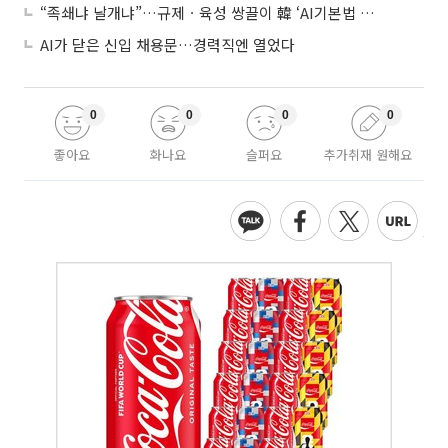
“족쇄냐 날개냐”…규제ㆍ육성 쌍끌이 韓 ‘AI기본법 개정안’ 오늘 시행
AI가 닫은 신입 채용문…경력직엔 열었다
0
0
0
0
좋아요
화나요
슬퍼요
추가취재 원해요