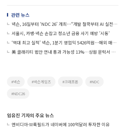
관련 뉴스
넥슨, 16일부터 ‘NDC 26’ 개최⋯“개발 철학부터 AI 실전 노하우까지 공유”
서울시, 카뱅·넥슨 손잡고 청소년 금융 사기 예방 '시동'
‘역대 최고 실적’ 넥슨, 1분기 영업익 5426억원⋯해외 매출도 역대 최대
美 클래리티 법안 연내 통과 가능성 13%…상원 문턱서 제동
#넥슨
#넥슨게임즈
#크래프톤
#NDC
#NDC26
임유진 기자의 주요 뉴스
엔비디아·브룩필드가 네이버에 100억달러 투자한 이유