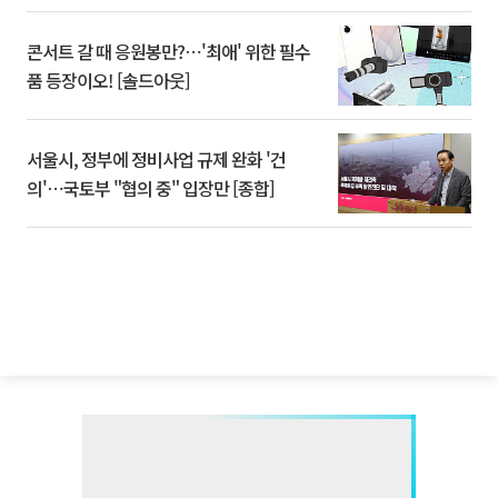
콘서트 갈 때 응원봉만?⋯'최애' 위한 필수
품 등장이오! [솔드아웃]
서울시, 정부에 정비사업 규제 완화 '건
의'⋯국토부 "협의 중" 입장만 [종합]