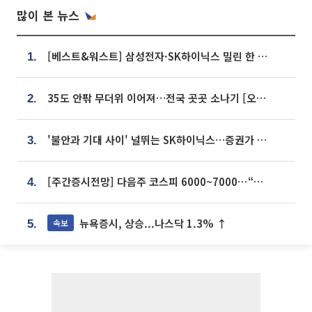
많이 본 뉴스
[베스트&워스트] 삼성전자·SK하이닉스 밀린 한 주…상상인증권은 85% 급등
1.
35도 안팎 무더위 이어져…전국 곳곳 소나기 [오늘 날씨]
2.
'불안과 기대 사이' 널뛰는 SK하이닉스…증권가 "HBM4·LTA 기반 펀터멘털 견고"
3.
[주간증시전망] 다음주 코스피 6000~7000⋯“外人 수급은 정책이 변수”
4.
뉴욕증시, 상승...나스닥 1.3% ↑
속보
5.