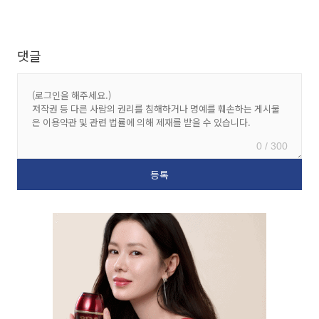
댓글
0 / 300