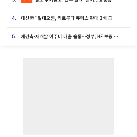
대신證 “알테오젠, 키트루다 큐렉스 판매 3배 급증…목표가 41만원 상향”
4.
재건축·재개발 이주비 대출 숨통…정부, HF 보증 신설 추진
5.