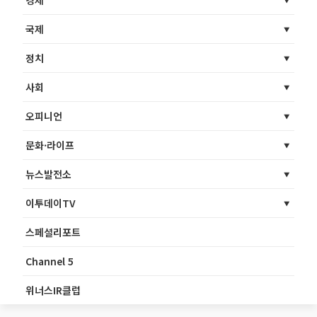
경제
국제
정치
사회
오피니언
문화·라이프
뉴스발전소
이투데이TV
스페셜리포트
Channel 5
위너스IR클럽