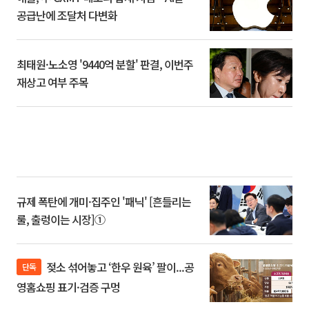
공급난에 조달처 다변화
최태원·노소영 '9440억 분할' 판결, 이번주
재상고 여부 주목
규제 폭탄에 개미·집주인 '패닉' [흔들리는
룰, 출렁이는 시장]①
젖소 섞어놓고 ‘한우 원육’ 팔이...공
단독
영홈쇼핑 표기·검증 구멍