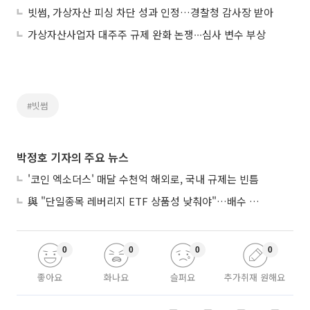
빗썸, 가상자산 피싱 차단 성과 인정…경찰청 감사장 받아
가상자산사업자 대주주 규제 완화 논쟁∙∙∙심사 변수 부상
#빗썸
박정호 기자의 주요 뉴스
'코인 엑소더스' 매달 수천억 해외로, 국내 규제는 빈틈
與 "단일종목 레버리지 ETF 상품성 낮춰야"…배수 조정안도 거론
0
0
0
0
좋아요
화나요
슬퍼요
추가취재 원해요