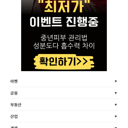
마켓
금융
부동산
산업