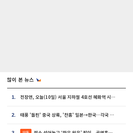
많이 본 뉴스
전장연, 오늘(10일) 서울 지하철 4호선 혜화역 시위…1호선 용산역 무정차
1.
태풍 '돌핀' 중국 상륙, '찬홈' 일본→한국…각국 기상청 예상 경로는?
2.
젖소 섞어놓고 ‘한우 원육’ 팔이...공영홈쇼핑 표기·검증 구멍
단독
3.