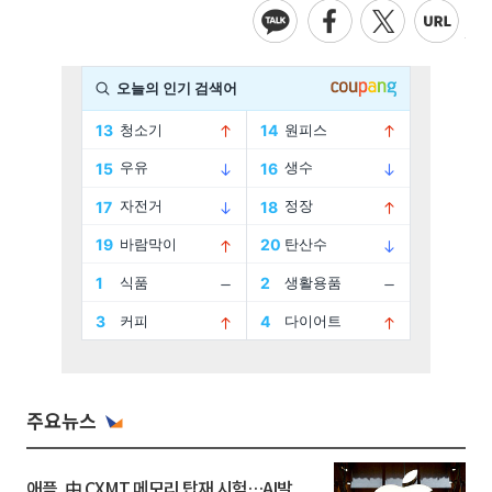
주요뉴스
애플, 中 CXMT 메모리 탑재 시험…AI발