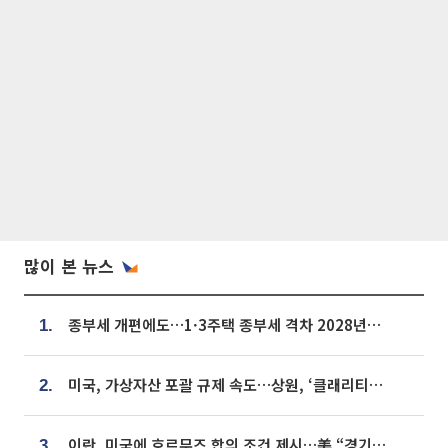
많이 본 뉴스
종부세 개편에도…1·3주택 종부세 격차 2028년부터 확대
1.
미국, 가상자산 포괄 규제 속도…상원, ‘클래리티법’ 9월 절차투표 추진
2.
이란, 미국에 호르무즈 합의 조건 제시…美 “경기 아직 안 끝나” [종합]
3.