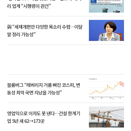
리 업계 “시행령이 관건”
與 “세제개편안 다양한 목소리 수렴…이달
말 정리 가능성”
블룸버그 “레버리지 거품 빠진 코스피, 변
동성 최악 국면 지났을 가능성”
영업익으로 이자도 못 낸다…건설 한계기
업 5년 새 62→173곳