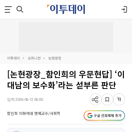
이투데이
오피니언
논현광장
[논현광장_함인희의 우문현답] ‘이
대남의 보수화’라는 섣부른 판단
입력 2026-06-12 06:00
함인희 이화여대 명예교수/사회학
구글 선호매체 추가