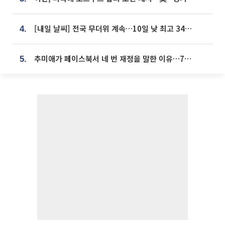
[내일 날씨] 전국 무더위 계속…10일 낮 최고 34도 육박
4.
추미애가 페이스북서 네 번 재정을 말한 이유…7700억 추경 열쇠는 도의회에
5.