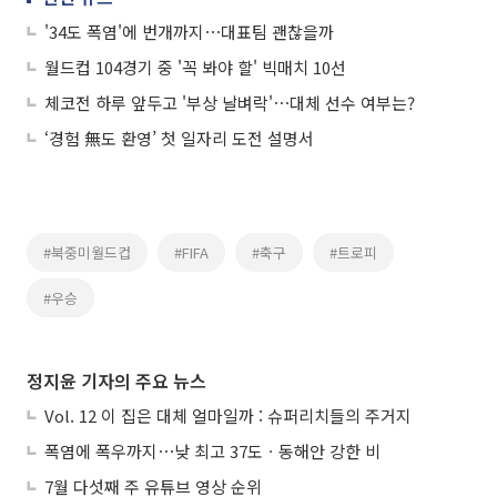
'34도 폭염'에 번개까지⋯대표팀 괜찮을까
월드컵 104경기 중 '꼭 봐야 할' 빅매치 10선
체코전 하루 앞두고 '부상 날벼락'⋯대체 선수 여부는?
‘경험 無도 환영’ 첫 일자리 도전 설명서
#북중미월드컵
#FIFA
#축구
#트로피
#우승
정지윤 기자의 주요 뉴스
Vol. 12 이 집은 대체 얼마일까 : 슈퍼리치들의 주거지
폭염에 폭우까지⋯낮 최고 37도ㆍ동해안 강한 비
7월 다섯째 주 유튜브 영상 순위