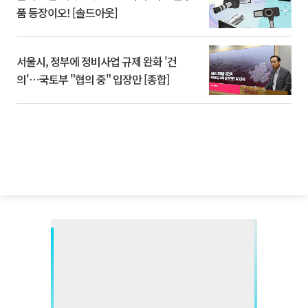
품 등장이오! [솔드아웃]
서울시, 정부에 정비사업 규제 완화 '건
의'⋯국토부 "협의 중" 입장만 [종합]