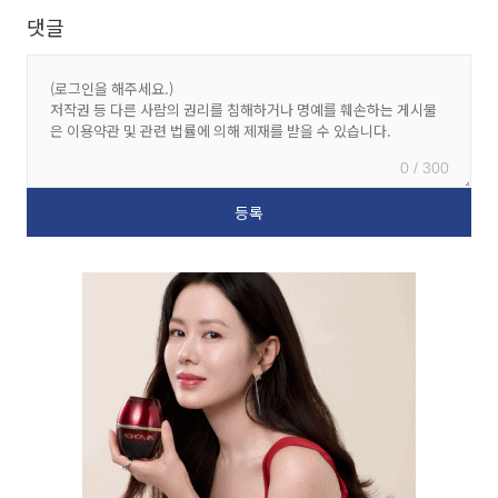
댓글
0 / 300