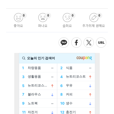
0
0
0
0
좋아요
화나요
슬퍼요
추가취재 원해요