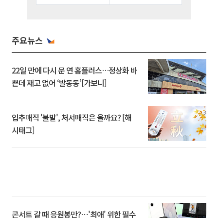
주요뉴스
22일 만에 다시 문 연 홈플러스…정상화 바
쁜데 재고 없어 ‘발동동’[가보니]
입추매직 '불발', 처서매직은 올까요? [해
시태그]
콘서트 갈 때 응원봉만?⋯'최애' 위한 필수