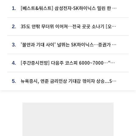
[베스트&워스트] 삼성전자·SK하이닉스 밀린 한 주…상상인증권은 85% 급등
1.
35도 안팎 무더위 이어져…전국 곳곳 소나기 [오늘 날씨]
2.
'불안과 기대 사이' 널뛰는 SK하이닉스…증권가 "HBM4·LTA 기반 펀터멘털 견고"
3.
[주간증시전망] 다음주 코스피 6000~7000⋯“外人 수급은 정책이 변수”
4.
뉴욕증시, 연준 금리인상 기대감 꺾이자 상승...S&P500 사상 최고치 [종합]
5.