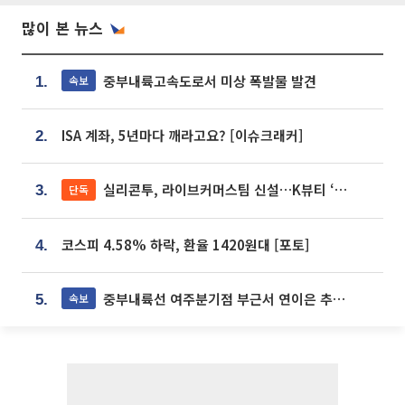
많이 본 뉴스
중부내륙고속도로서 미상 폭발물 발견
속보
1.
ISA 계좌, 5년마다 깨라고요? [이슈크래커]
2.
실리콘투, 라이브커머스팀 신설…K뷰티 ‘글로벌 판매망’ 확대[K뷰티 라방戰]
단독
3.
코스피 4.58% 하락, 환율 1420원대 [포토]
4.
중부내륙선 여주분기점 부근서 연이은 추돌사고 발생
속보
5.