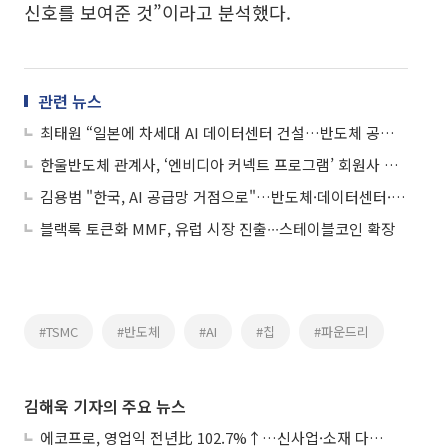
신호를 보여준 것”이라고 분석했다.
관련 뉴스
최태원 “일본에 차세대 AI 데이터센터 건설…반도체 공장도 염두”
한울반도체 관계사, ‘엔비디아 커넥트 프로그램’ 회원사 선정…글로벌 AI 영토 확장
김용범 "한국, AI 공급망 거점으로"…반도체·데이터센터·로봇 묶는 '프로젝트 트리니티' 구상
블랙록 토큰화 MMF, 유럽 시장 진출∙∙∙스테이블코인 확장
#TSMC
#반도체
#AI
#칩
#파운드리
김해욱 기자의 주요 뉴스
에코프로, 영업익 전년比 102.7%↑…신사업·소재 다각화 박차