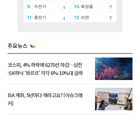
주요뉴스
코스피, 4% 하락에 6270선 마감…삼전
·SK하닉 '와르르' 각각 6%·10%대 급락
ISA 계좌, 5년마다 깨라고요? [이슈크래
커]