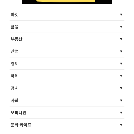
마켓
금융
부동산
산업
경제
국제
정치
사회
오피니언
문화·라이프