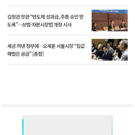
김정관 장관 “반도체 성과급, 주총 승인 받
도록”…상법·자본시장법 개정 시사
세금 꺼낸 정부에…오세훈 서울시장 “집값
해법은 공급” [종합]