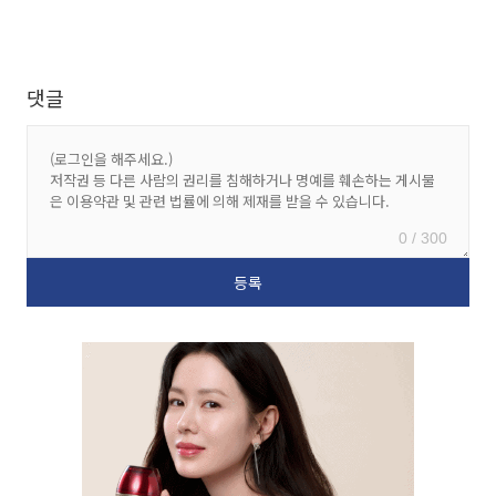
댓글
0 / 300