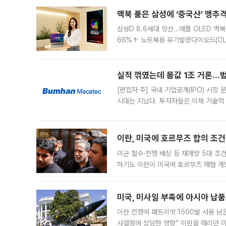
경영
맥북 품은 삼성에 ‘중국산’ 맹추
삼성D 8.6세대 양산…애플 OLED 맥북
66%↑ 노트북용 유기발광다이오드(OL
운데 중국 BOE와 TCL CSOT도 생산
일 업계에 따르면 삼성
실적 꺾였는데 몸값 1조 거론…범
[편집자 주] 국내 기업공개(IPO) 시장
시대는 지났다. 투자자들은 이제 기술적
은 거시경제 불확실성 속에 실적과 성과
이란, 미국에 호르무즈 합의 조건 
미군 철수·전쟁 배상 등 재개방 5대 조건
하기도 이란이 미국에 호르무즈 해협 개
라며 조심스러운 반응을 보였다. 8일(
미국, 미사일 부족에 아시아 납
이란 전쟁에 패트리엇 1500발 사용 남
사결정에 상당한 영향” 이란을 때리던 