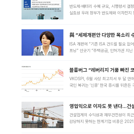
반도체·배터리 수혜 규모, 시행령서 결정
실효성 우려 정부가 반도체와 이차전지 
법(IRA)’으로 불리는 국내생산세액공제
與 “세제개편안 다양한 목소리 
ISA 개편에 “기존 ISA 건드릴 필요 
프닝” 선긋기 “주택공급, 인허가권 지닌
견을 수렴해 당정과 개편안에 대한 조율
블룸버그 “레버리지 거품 빠진 코
VKOSPI, 6월 사상 최고치서 두 달
국인 복귀는 ‘신중’ 한국 증시를 뒤흔
했다. 대규모 반대매매로 레버리지 투자
영업익으로 이자도 못 낸다…건설 
건설업계의 수익성과 재무건전성이 최근
감당하지 못하는 한계기업 비중은 2021
이낸싱(PF) 부담이 집중된 건축 부문의