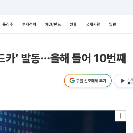
특징주
투자전략
채권/펀드
환율
국제시황
일반
드카’ 발동⋯올해 들어 10번째
기사
구글 선호매체 추가