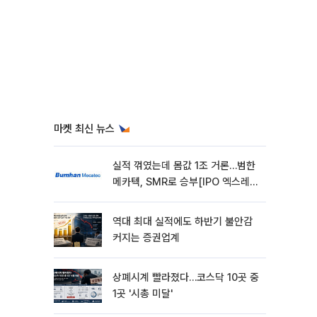
마켓 최신 뉴스
실적 꺾였는데 몸값 1조 거론…범한
메카텍, SMR로 승부[IPO 엑스레
이]
역대 최대 실적에도 하반기 불안감
커지는 증권업계
상폐시계 빨라졌다…코스닥 10곳 중
1곳 '시총 미달'