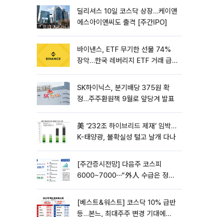
딜리셔스 10일 코스닥 상장…케이앤
에스아이앤씨도 출격 [주간IPO]
바이낸스, ETF 무기한 선물 74%
장악…한국 레버리지 ETF 거래 급
증 [e가상자산]
SK하이닉스, 분기배당 375원 확
정…주주환원책 9월로 앞당겨 발표
美 ‘232조 하이브리드 제재’ 임박…
K-태양광, 불확실성 털고 날개 다나
[주간증시전망] 다음주 코스피
6000~7000⋯“外人 수급은 정책
이 변수”
[베스트&워스트] 코스닥 10% 급반
등…본느, 최대주주 변경 기대에