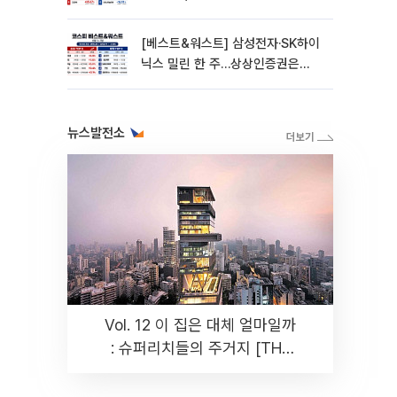
270% 폭등
[베스트&워스트] 삼성전자·SK하이
닉스 밀린 한 주…상상인증권은
85% 급등
뉴스발전소
Vol. 12 이 집은 대체 얼마일까
: 슈퍼리치들의 주거지 [THE
RARE]