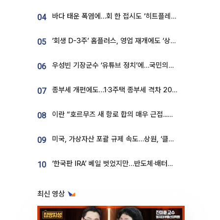
바다 태운 폭염에…회 한 접시도 ‘히트플레이션’
04
‘회생 D-3주’ 홈플러스, 영업 재개에도 ‘상품 공급망’ 복구가 생존 관건
05
우성빈 기장군수 ‘유튜브 정치’에…국민의힘 군의원들 집단 반발
06
종부세 개편에도…1·3주택 종부세 격차 2028년부터 확대
07
이란 “호르무즈 새 항로 합의 매우 근접...미국 배상 먼저”
08
미국, 가상자산 포괄 규제 속도…상원, ‘클래리티법’ 9월 절차투표 추진
09
‘한국판 IRA’ 베일 벗었지만…반도체·배터리 업계 “시행령이 관건”
10
최신 영상