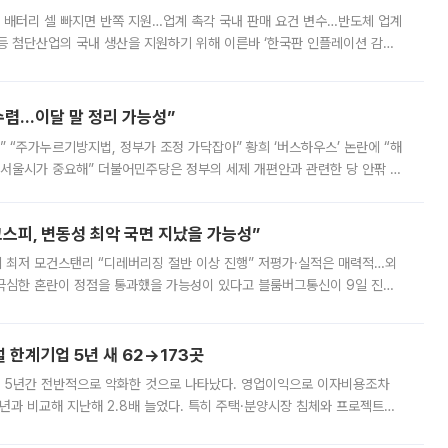
 배터리 셀 빠지면 반쪽 지원…업계 촉각 국내 판매 요건 변수…반도체 업계
등 첨단산업의 국내 생산을 지원하기 위해 이른바 ‘한국판 인플레이션 감축
를 신설했지만, 업계에서는 세부 지원 대상에 따라 정책 효과가 크게 달라
수렴…이달 말 정리 가능성”
없어” “주가누르기방지법, 정부가 조정 가닥잡아” 황희 ‘버스하우스’ 논란에 “해
 서울시가 중요해” 더불어민주당은 정부의 세제 개편안과 관련한 당 안팎 의
에 나서겠다고 예고했다. 민주당은 8월 말 당정 조율을 거친 개편안이
스피, 변동성 최악 국면 지났을 가능성”
 만에 최저 모건스탠리 “디레버리징 절반 이상 진행” 저평가·실적은 매력적…외
든 극심한 혼란이 정점을 통과했을 가능성이 있다고 블룸버그통신이 9일 진단
가 상당 부분 정리된 데다 금융당국의 규제 강화로 고위험 상품 거래도 급감
한계기업 5년 새 62→173곳
 5년간 전반적으로 악화한 것으로 나타났다. 영업이익으로 이자비용조차
년과 비교해 지난해 2.8배 늘었다. 특히 주택·분양시장 침체와 프로젝트파
 악화가 두드러졌다. 9일 한국건설산업연구원은 ‘2025년 건설업 외감기업