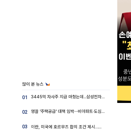
많이 본 뉴스
3445억 자사주 지급 마쳤는데...삼성전자 DX노조, 뒤늦은 '떼쓰기 집회'
01
영끌 '주택공급' 대책 임박⋯비아파트·도심복합까지 총동원
02
03
이란, 미국에 호르무즈 합의 조건 제시…美 “경기 아직 안 끝나” [종합]