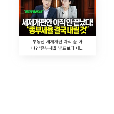
부동산 세제개편 아직 끝 아
냐? "종부세율 발표보다 내릴
것" 장기거주·양도세 전망 I 집
땅지성 I 김인만, 진미윤