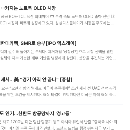
격⋯커지는 노트북 OLED 시장
 공급 BOE·TCL 생산 확대하며 中 추격 속도 노트북 OLED 출하 전년 比
ED) 시장이 빠르게 성장하고 있다. 삼성디스플레이가 시장을 주도하는 가
 확대에 나서면서 노트북 OLED 시장을 둘러싼 경쟁이 치열해지고 있다. 9
한메카텍, SMR로 승부[IPO 엑스레이]
 문턱이 갈수록 높아지는 추세다. 과거처럼 ‘성장성’만으로 시장 선택을 받던
 실체와 지속 가능한 재무 기반을 냉정하게 살핀다. 상장을 추진하는 기업들
를 입증해야 하는 시험대에 섰다. 본지는 상장을 앞둔 기업의 기술 경쟁
제시…美 “경기 아직 안 끝나” [종합]
 요구 “오만과 합의 별개로 미국이 충족해야” 조건 제시 전 UAE 선박 공격
방을 위한 조건을 제시했다. 협상 타결이 임박했다던 미국은 아직 협상 중이
현지시간) 모하마드 바게르 졸가드르 이란 최고국가안보회의 사무총장은 타
품도 연기…한반도 방공망까지 ‘경고등’
은 재고 1700발 미만 함선·항공기 등도 아시아·유럽서 반출 “중국·러시아 의
미국이 미사일 부족 문제에 직면했다. 도널드 트럼프 행정부는 자국 무기 공