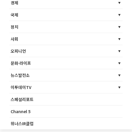
경제
국제
정치
사회
오피니언
문화·라이프
뉴스발전소
이투데이TV
스페셜리포트
Channel 5
위너스IR클럽