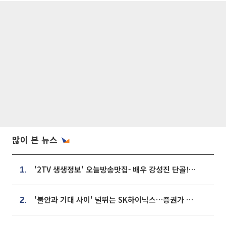
많이 본 뉴스
'2TV 생생정보' 오늘방송맛집- 배우 강성진 단골! 쌀국수ㆍ푸팟퐁 커리 맛집 '블○○○'
1.
'불안과 기대 사이' 널뛰는 SK하이닉스…증권가 "HBM4·LTA 기반 펀터멘털 견고"
2.