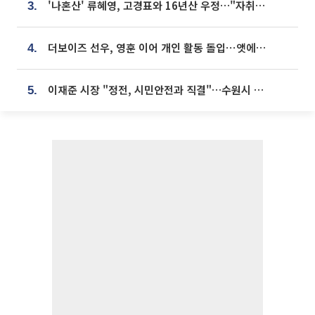
'나혼산' 류혜영, 고경표와 16년산 우정…"자취방서 부모님과 마주쳐"
3.
더보이즈 선우, 영훈 이어 개인 활동 돌입⋯앳에어리어와 전속계약
4.
이재준 시장 "정전, 시민안전과 직결"…수원시 비상대응체계 가동
5.