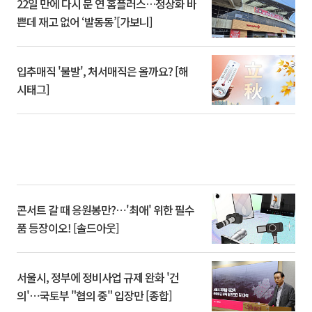
22일 만에 다시 문 연 홈플러스…정상화 바
쁜데 재고 없어 ‘발동동’[가보니]
입추매직 '불발', 처서매직은 올까요? [해
시태그]
콘서트 갈 때 응원봉만?⋯'최애' 위한 필수
품 등장이오! [솔드아웃]
서울시, 정부에 정비사업 규제 완화 '건
의'⋯국토부 "협의 중" 입장만 [종합]