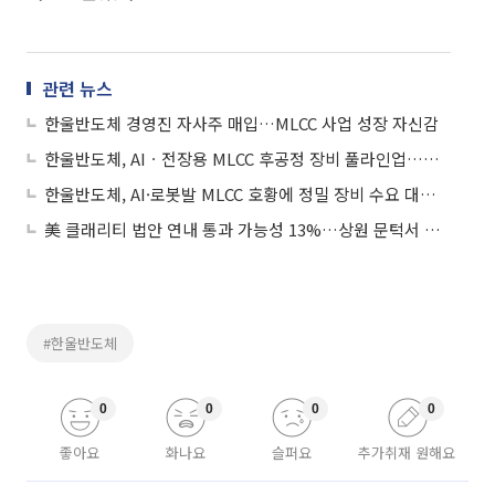
관련 뉴스
한울반도체 경영진 자사주 매입…MLCC 사업 성장 자신감
한울반도체, AIㆍ전장용 MLCC 후공정 장비 풀라인업…본업 회복 등 기업가치 제고 추진
한울반도체, AI·로봇발 MLCC 호황에 정밀 장비 수요 대응…사업 다각화 속도
美 클래리티 법안 연내 통과 가능성 13%…상원 문턱서 제동
#한울반도체
0
0
0
0
좋아요
화나요
슬퍼요
추가취재 원해요