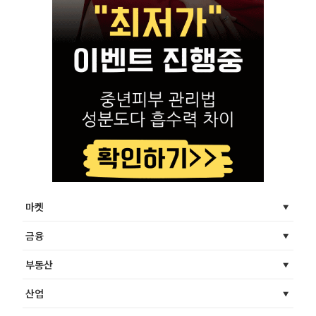
마켓
금융
부동산
산업