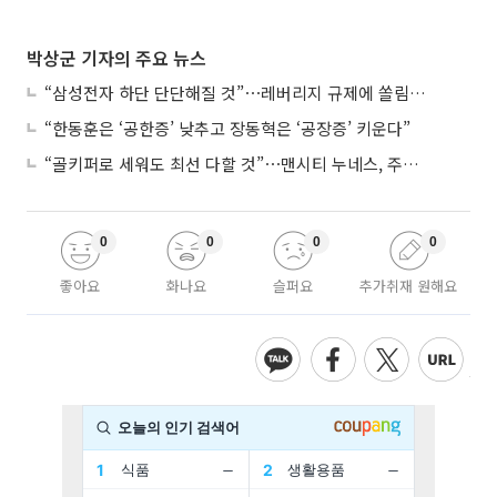
박상군 기자의 주요 뉴스
“삼성전자 하단 단단해질 것”⋯레버리지 규제에 쏠림 완화
“한동훈은 ‘공한증’ 낮추고 장동혁은 ‘공장증’ 키운다”
“골키퍼로 세워도 최선 다할 것”⋯맨시티 누네스, 주전 경쟁 각오
0
0
0
0
좋아요
화나요
슬퍼요
추가취재 원해요