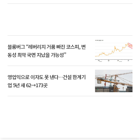
블룸버그 “레버리지 거품 빠진 코스피, 변
동성 최악 국면 지났을 가능성”
영업익으로 이자도 못 낸다…건설 한계기
업 5년 새 62→173곳