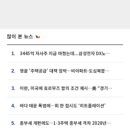
많이 본 뉴스
3445억 자사주 지급 마쳤는데...삼성전자 DX노조, 뒤늦은 '떼쓰기 집회'
1.
영끌 '주택공급' 대책 임박⋯비아파트·도심복합까지 총동원
2.
이란, 미국에 호르무즈 합의 조건 제시…美 “경기 아직 안 끝나” [종합]
3.
바다 태운 폭염에…회 한 접시도 ‘히트플레이션’
4.
종부세 개편에도…1·3주택 종부세 격차 2028년부터 확대
5.