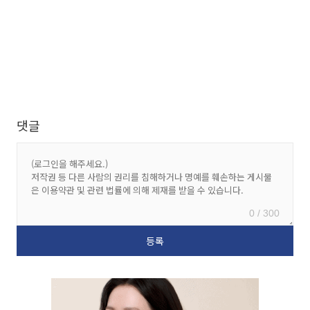
댓글
0 / 300