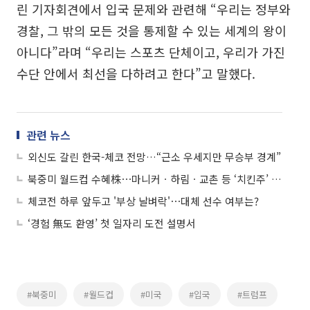
린 기자회견에서 입국 문제와 관련해 “우리는 정부와
경찰, 그 밖의 모든 것을 통제할 수 있는 세계의 왕이
아니다”라며 “우리는 스포츠 단체이고, 우리가 가진
수단 안에서 최선을 다하려고 한다”고 말했다.
관련 뉴스
외신도 갈린 한국-체코 전망…“근소 우세지만 무승부 경계”
북중미 월드컵 수혜株⋯마니커ㆍ하림ㆍ교촌 등 ‘치킨주’ 장 초반 강세
체코전 하루 앞두고 '부상 날벼락'⋯대체 선수 여부는?
‘경험 無도 환영’ 첫 일자리 도전 설명서
#북중미
#월드컵
#미국
#입국
#트럼프