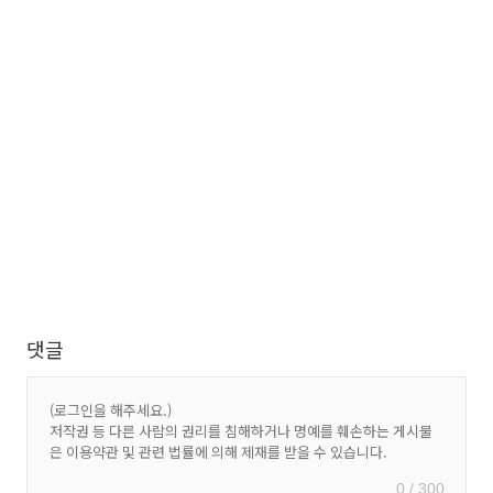
댓글
0 / 300