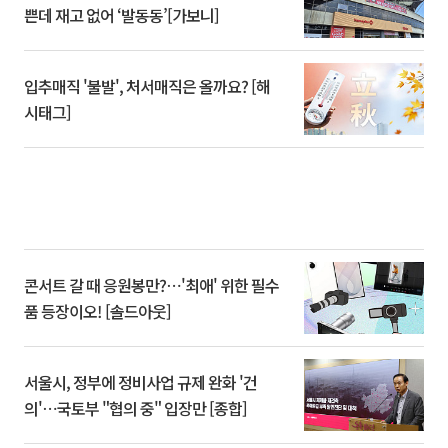
쁜데 재고 없어 ‘발동동’[가보니]
입추매직 '불발', 처서매직은 올까요? [해
시태그]
콘서트 갈 때 응원봉만?⋯'최애' 위한 필수
품 등장이오! [솔드아웃]
서울시, 정부에 정비사업 규제 완화 '건
의'⋯국토부 "협의 중" 입장만 [종합]