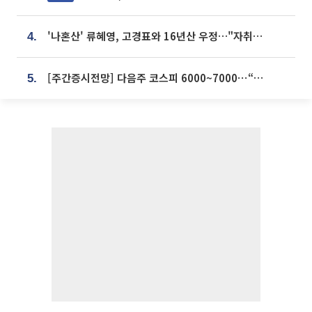
'나혼산' 류혜영, 고경표와 16년산 우정…"자취방서 부모님과 마주쳐"
4.
[주간증시전망] 다음주 코스피 6000~7000⋯“外人 수급은 정책이 변수”
5.