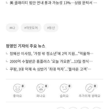
美 클래리티 법안 연내 통과 가능성 13%…상원 문턱서 제동
#K2
#아웃도어
#등산
정영인 기자의 주요 뉴스
장혜선 이사장, ‘가정 밖 청소년’에 2억 지원...“억울하고 아파도 단단해지길”
2000억 수혈받은 홈플러스 ‘오늘 가오픈’...13일 정식 개장 시험대
쿠팡, 3대 악재 속 상반기 ‘최대 적자’...‘돌아온 고객’에 수익성 반등 주목
0
0
0
0
좋아요
화나요
슬퍼요
추가취재 원해요