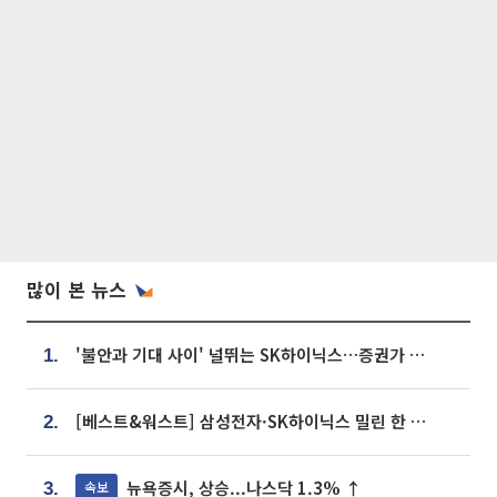
많이 본 뉴스
'불안과 기대 사이' 널뛰는 SK하이닉스…증권가 "HBM4·LTA 기반 펀터멘털 견고"
1.
[베스트&워스트] 삼성전자·SK하이닉스 밀린 한 주…상상인증권은 85% 급등
2.
뉴욕증시, 상승...나스닥 1.3% ↑
속보
3.