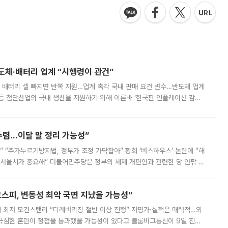
반도체·배터리 업계 “시행령이 관건”
 배터리 셀 빠지면 반쪽 지원…업계 촉각 국내 판매 요건 변수…반도체 업계
등 첨단산업의 국내 생산을 지원하기 위해 이른바 ‘한국판 인플레이션 감축
를 신설했지만, 업계에서는 세부 지원 대상에 따라 정책 효과가 크게 달라
수렴…이달 말 정리 가능성”
없어” “주가누르기방지법, 정부가 조정 가닥잡아” 황희 ‘버스하우스’ 논란에 “해
 서울시가 중요해” 더불어민주당은 정부의 세제 개편안과 관련한 당 안팎 의
에 나서겠다고 예고했다. 민주당은 8월 말 당정 조율을 거친 개편안이
스피, 변동성 최악 국면 지났을 가능성”
 만에 최저 모건스탠리 “디레버리징 절반 이상 진행” 저평가·실적은 매력적…외
든 극심한 혼란이 정점을 통과했을 가능성이 있다고 블룸버그통신이 9일 진단