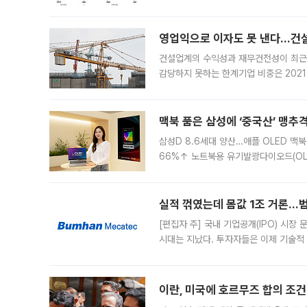
했다. 대규모 반대매매로 레버리지 투자
영업익으로 이자도 못 낸다…건설 
건설업계의 수익성과 재무건전성이 최근
감당하지 못하는 한계기업 비중은 2021
이낸싱(PF) 부담이 집중된 건축 부문의
경영
맥북 품은 삼성에 ‘중국산’ 맹추
삼성D 8.6세대 양산…애플 OLED 맥북
66%↑ 노트북용 유기발광다이오드(OL
운데 중국 BOE와 TCL CSOT도 생산
일 업계에 따르면 삼성
실적 꺾였는데 몸값 1조 거론…범
[편집자 주] 국내 기업공개(IPO) 시장
시대는 지났다. 투자자들은 이제 기술적
은 거시경제 불확실성 속에 실적과 성과
이란, 미국에 호르무즈 합의 조건 