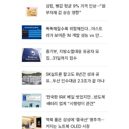
삼립, 빵값 평균 9% 가격 인상⋯“원
부자재 값 상승 영향”
똑똑해질수록 위험해진다…아스트
라가 보여준 'AI 개발 성능 vs 안전
딜레마'
중기부, 지방소멸대응 유공자 모
집…31일까지 접수
SK실트론 팔고도 8년간 성과 공
유…두산 인수대금 2.3조가 끝 아냐
‘한국판 IRA’ 베일 벗었지만…반도체
·배터리 업계 “시행령이 관건”
맥북 품은 삼성에 ‘중국산’ 맹추격⋯
커지는 노트북 OLED 시장