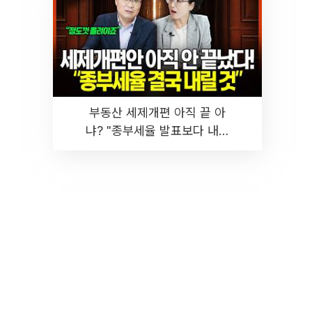
부동산 세제개편 아직 끝 아
냐? "종부세율 발표보다 내릴
것" 장기거주·양도세 전망 I 집
땅지성 I 김인만, 진미윤