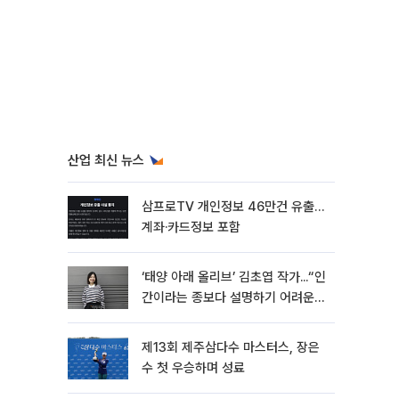
산업 최신 뉴스
삼프로TV 개인정보 46만건 유출…
계좌·카드정보 포함
‘태양 아래 올리브’ 김초엽 작가...“인
간이라는 종보다 설명하기 어려운
한 사람을 쓰고 싶었다”[문화人터
뷰]
제13회 제주삼다수 마스터스, 장은
수 첫 우승하며 성료