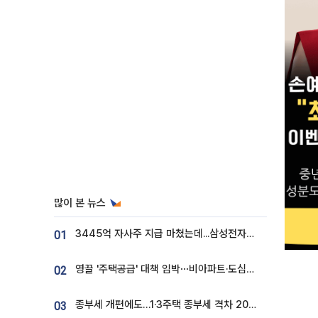
많이 본 뉴스
3445억 자사주 지급 마쳤는데...삼성전자 DX노조, 뒤늦은 '떼쓰기 집회'
01
영끌 '주택공급' 대책 임박⋯비아파트·도심복합까지 총동원
02
종부세 개편에도…1·3주택 종부세 격차 2028년부터 확대
03