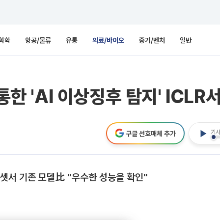
화학
항공/물류
유통
의료/바이오
중기/벤처
일반
통한 'AI 이상징후 탐지' ICLR
기사
구글 선호매체 추가
셋서 기존 모델比 "우수한 성능을 확인"