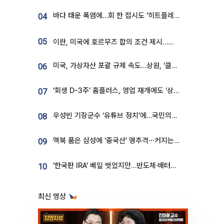
바다 태운 폭염에…회 한 접시도 ‘히트플레이션’
04
05
이란, 미국에 호르무즈 합의 조건 제시…美 “경기 아직 안 끝나” [종합]
미국, 가상자산 포괄 규제 속도…상원, ‘클래리티법’ 9월 절차투표 추진
06
‘회생 D-3주’ 홈플러스, 영업 재개에도 ‘상품 공급망’ 복구가 생존 관건
07
우성빈 기장군수 ‘유튜브 정치’에…국민의힘 군의원들 집단 반발
08
맥북 품은 삼성에 ‘중국산’ 맹추격⋯커지는 노트북 OLED 시장
09
‘한국판 IRA’ 베일 벗었지만…반도체·배터리 업계 “시행령이 관건”
10
최신 영상