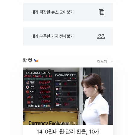
내가 저장한 뉴스 모아보기
내가 구독한 기자 전체보기
한 컷
1410원대 원·달러 환율, 10개