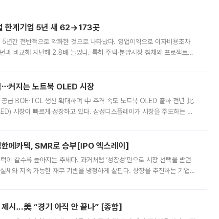
가 상당 부분 정리된 데다 금융당국의 규제 강화로 고위험 상품 거래도 급감
한계기업 5년 새 62→173곳
 5년간 전반적으로 악화한 것으로 나타났다. 영업이익으로 이자비용조차
년과 비교해 지난해 2.8배 늘었다. 특히 주택·분양시장 침체와 프로젝트파
 악화가 두드러졌다. 9일 한국건설산업연구원은 ‘2025년 건설업 외감기업
격⋯커지는 노트북 OLED 시장
 공급 BOE·TCL 생산 확대하며 中 추격 속도 노트북 OLED 출하 전년 比
ED) 시장이 빠르게 성장하고 있다. 삼성디스플레이가 시장을 주도하는 가
 확대에 나서면서 노트북 OLED 시장을 둘러싼 경쟁이 치열해지고 있다. 9
한메카텍, SMR로 승부[IPO 엑스레이]
 문턱이 갈수록 높아지는 추세다. 과거처럼 ‘성장성’만으로 시장 선택을 받던
 실체와 지속 가능한 재무 기반을 냉정하게 살핀다. 상장을 추진하는 기업들
를 입증해야 하는 시험대에 섰다. 본지는 상장을 앞둔 기업의 기술 경쟁
제시…美 “경기 아직 안 끝나” [종합]