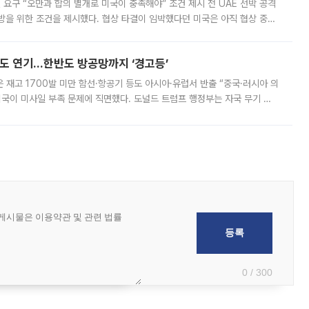
 요구 “오만과 합의 별개로 미국이 충족해야” 조건 제시 전 UAE 선박 공격
방을 위한 조건을 제시했다. 협상 타결이 임박했다던 미국은 아직 협상 중이
현지시간) 모하마드 바게르 졸가드르 이란 최고국가안보회의 사무총장은 타
품도 연기…한반도 방공망까지 ‘경고등’
은 재고 1700발 미만 함선·항공기 등도 아시아·유럽서 반출 “중국·러시아 의
미국이 미사일 부족 문제에 직면했다. 도널드 트럼프 행정부는 자국 무기 공
 국가들로 향하던 납품마저 연기되고 있는 것으로 전해졌다. 전문가가 중국
0 / 300