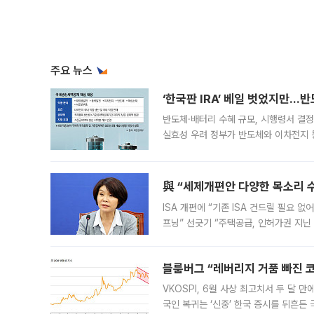
주요 뉴스
‘한국판 IRA’ 베일 벗었지만…
반도체·배터리 수혜 규모, 시행령서 결정
실효성 우려 정부가 반도체와 이차전지 
법(IRA)’으로 불리는 국내생산세액공제
與 “세제개편안 다양한 목소리 
ISA 개편에 “기존 ISA 건드릴 필요 
프닝” 선긋기 “주택공급, 인허가권 지닌
견을 수렴해 당정과 개편안에 대한 조율
블룸버그 “레버리지 거품 빠진 코
VKOSPI, 6월 사상 최고치서 두 달
국인 복귀는 ‘신중’ 한국 증시를 뒤흔