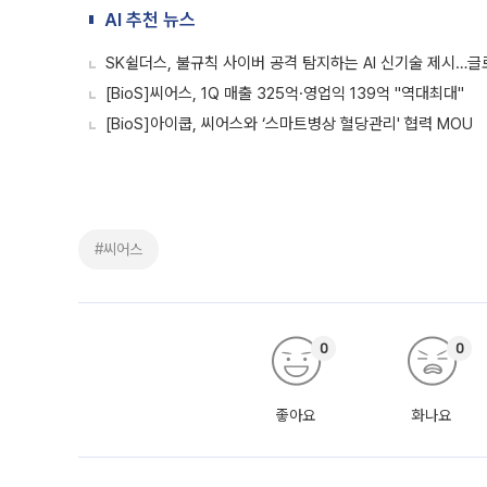
AI 추천 뉴스
SK쉴더스, 불규칙 사이버 공격 탐지하는 AI 신기술 제시…글
[BioS]씨어스, 1Q 매출 325억·영업익 139억 "역대최대"
[BioS]아이쿱, 씨어스와 ‘스마트병상 혈당관리' 협력 MOU
#씨어스
0
0
좋아요
화나요