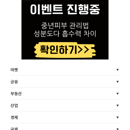
마켓
금융
부동산
산업
경제
국제