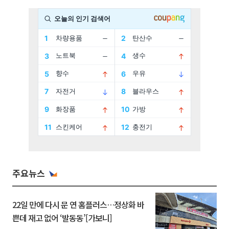
주요뉴스
22일 만에 다시 문 연 홈플러스…정상화 바
쁜데 재고 없어 ‘발동동’[가보니]