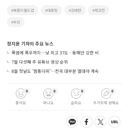
#북중미월드컵
#대표팀
#김태현
#체코전
#부상
정지윤 기자의 주요 뉴스
폭염에 폭우까지⋯낮 최고 37도ㆍ동해안 강한 비
7월 다섯째 주 유튜브 영상 순위
8월 첫날도 '찜통더위'⋯전국 대부분 열대야 계속
0
0
0
0
좋아요
화나요
슬퍼요
추가취재 원해요