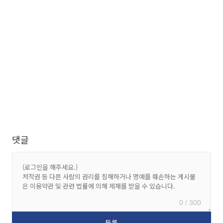
댓글
0 / 300