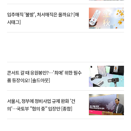
입추매직 '불발', 처서매직은 올까요? [해
시태그]
콘서트 갈 때 응원봉만?⋯'최애' 위한 필수
품 등장이오! [솔드아웃]
서울시, 정부에 정비사업 규제 완화 '건
의'⋯국토부 "협의 중" 입장만 [종합]