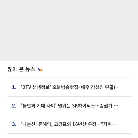
많이 본 뉴스
'2TV 생생정보' 오늘방송맛집- 배우 강성진 단골! 쌀국수ㆍ푸팟퐁 커리 맛집 '블○○○'
1.
'불안과 기대 사이' 널뛰는 SK하이닉스…증권가 "HBM4·LTA 기반 펀터멘털 견고"
2.
'나혼산' 류혜영, 고경표와 16년산 우정…"자취방서 부모님과 마주쳐"
3.