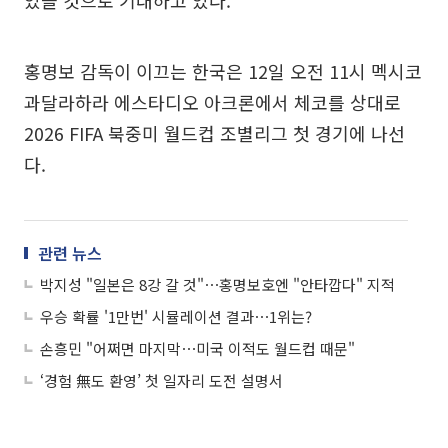
있을 것으로 기대하고 있다.
홍명보 감독이 이끄는 한국은 12일 오전 11시 멕시코
과달라하라 에스타디오 아크론에서 체코를 상대로
2026 FIFA 북중미 월드컵 조별리그 첫 경기에 나선
다.
관련 뉴스
박지성 "일본은 8강 갈 것"⋯홍명보호엔 "안타깝다" 지적
우승 확률 '1만번' 시뮬레이션 결과⋯1위는?
손흥민 "어쩌면 마지막⋯미국 이적도 월드컵 때문"
‘경험 無도 환영’ 첫 일자리 도전 설명서