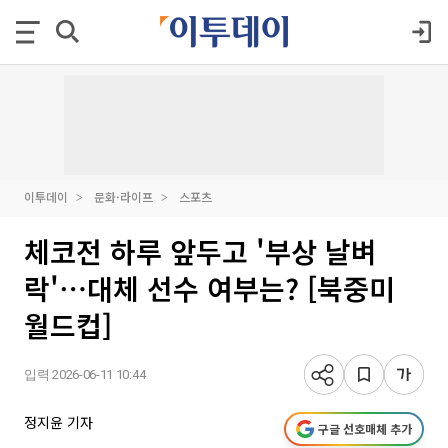
이투데이
문화·라이프
스포츠
체코전 하루 앞두고 '부상 날벼
락'⋯대체 선수 여부는? [북중미
월드컵]
입력 2026-06-11 10:44
정지윤 기자
구글 선호매체 추가