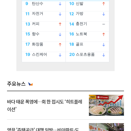
주요뉴스
바다 태운 폭염에…회 한 접시도 ‘히트플레
이션’
영끌 '주택공급' 대책 임박⋯비아파트·도