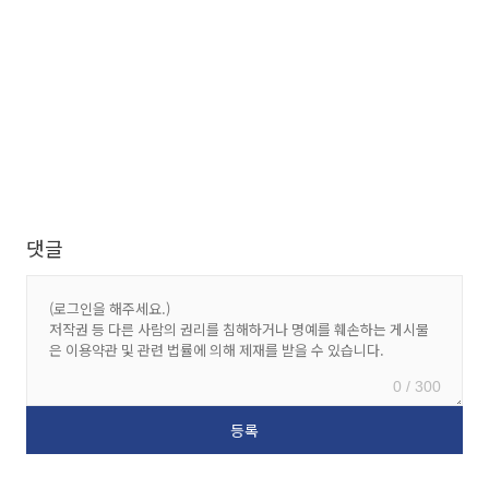
댓글
0 / 300