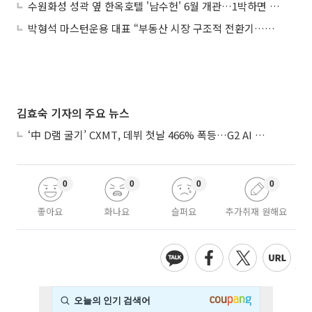
수원화성 성곽 옆 한옥호텔 '남수헌' 6월 개관…1박하면 달라지는 수원여행
박형석 마스턴운용 대표 “부동산 시장 구조적 전환기…선별 투자가 핵심”
김효숙 기자의 주요 뉴스
‘中 D램 굴기’ CXMT, 데뷔 첫날 466% 폭등…G2 AI 패권 ‘쩐의 전쟁’
0
0
0
0
좋아요
화나요
슬퍼요
추가취재 원해요