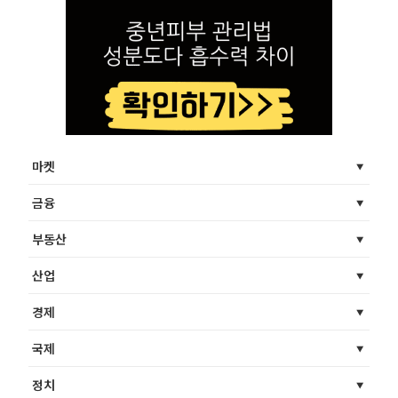
마켓
금융
부동산
산업
경제
국제
정치