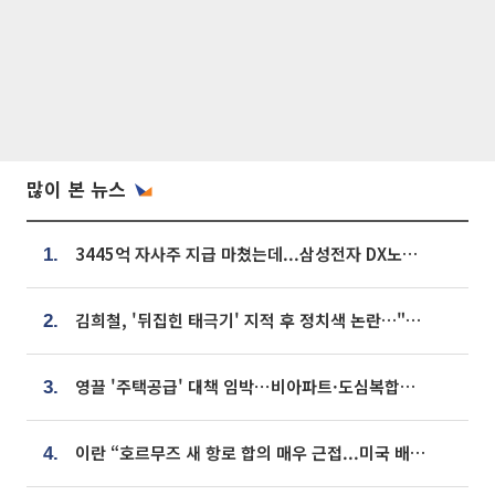
많이 본 뉴스
3445억 자사주 지급 마쳤는데...삼성전자 DX노조, 뒤늦은 '떼쓰기 집회'
1.
김희철, '뒤집힌 태극기' 지적 후 정치색 논란…"좌우 떠나 우리나라 국기"
2.
영끌 '주택공급' 대책 임박⋯비아파트·도심복합까지 총동원
3.
이란 “호르무즈 새 항로 합의 매우 근접...미국 배상 먼저”
4.