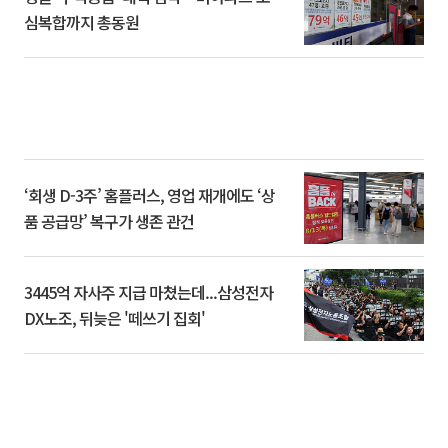
심복합까지 총동원
‘회생 D-3주’ 홈플러스, 영업 재개에도 ‘상
품 공급망’ 복구가 생존 관건
3445억 자사주 지급 마쳤는데...삼성전자
DX노조, 뒤늦은 '떼쓰기 집회'