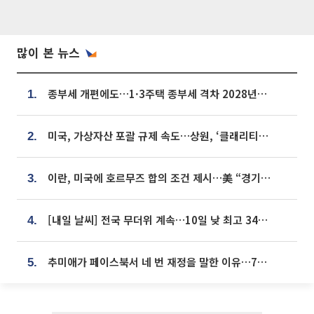
많이 본 뉴스
종부세 개편에도…1·3주택 종부세 격차 2028년부터 확대
1.
미국, 가상자산 포괄 규제 속도…상원, ‘클래리티법’ 9월 절차투표 추진
2.
이란, 미국에 호르무즈 합의 조건 제시…美 “경기 아직 안 끝나” [종합]
3.
[내일 날씨] 전국 무더위 계속…10일 낮 최고 34도 육박
4.
추미애가 페이스북서 네 번 재정을 말한 이유…7700억 추경 열쇠는 도의회에
5.