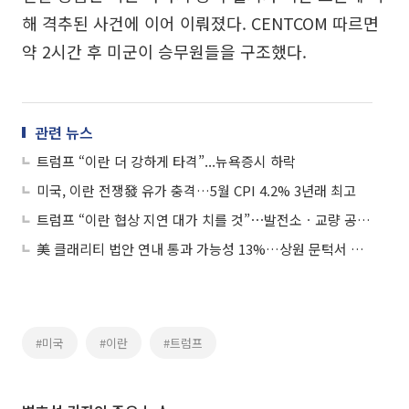
해 격추된 사건에 이어 이뤄졌다. CENTCOM 따르면
약 2시간 후 미군이 승무원들을 구조했다.
관련 뉴스
트럼프 “이란 더 강하게 타격”...뉴욕증시 하락
미국, 이란 전쟁發 유가 충격…5월 CPI 4.2% 3년래 최고
트럼프 “이란 협상 지연 대가 치를 것”⋯발전소ㆍ교량 공습 검토
美 클래리티 법안 연내 통과 가능성 13%…상원 문턱서 제동
#미국
#이란
#트럼프