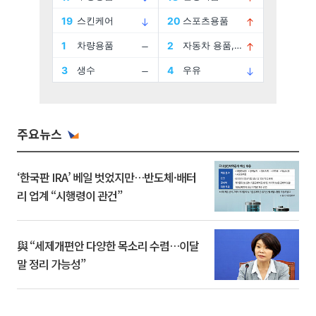
주요뉴스
‘한국판 IRA’ 베일 벗었지만…반도체·배터
리 업계 “시행령이 관건”
與 “세제개편안 다양한 목소리 수렴…이달
말 정리 가능성”