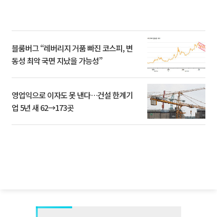
블룸버그 “레버리지 거품 빠진 코스피, 변
동성 최악 국면 지났을 가능성”
영업익으로 이자도 못 낸다…건설 한계기
업 5년 새 62→173곳