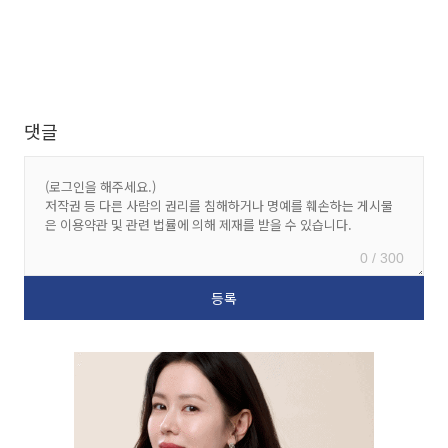
댓글
0 / 300